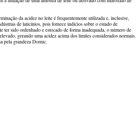
em a titulação de uma amostra de leite ou derivado com hidróxido de
ação da acidez no leite é frequentemente utilizada e, inclusive,
ústrias de laticínios, pois fornece indícios sobre o estado de
te ter sido ordenhado e estocado de forma inadequada, o número de
 elevado, gerando uma acidez acima dos limites considerados normais.
sa pela grandeza Dornic.