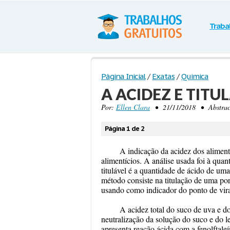
Traba
Página Inicial
/
Exatas
/
Quimica
A ACIDEZ E TIT
Por:
Ellen Clara
• 21/11/2018 • Abstract 
Página 1 de 2
A indicação da acidez dos alimen
alimentícios. A análise usada foi à quant
titulável é a quantidade de ácido de u
método consiste na titulação de uma po
usando como indicador do ponto de vi
A acidez total do suco de uva e d
neutralização da solução do suco e do l
apresenta reação ácida com a fenolftal