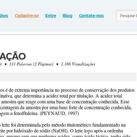
lhos
Cadastre-se
Entre
Blog
Contate-nos
ULAÇÃO
• 311 Palavras (2 Páginas) • 1.188 Visualizações
tos é de extrema importância no processo de conservação dos produtos
itativa, que determina a acidez total por titulação. A acidez total
ma amostra que reage com uma base de concentração conhecida. Esse
rcentagem da amostra por uma base forte de concentração conhecida,
ragem a fenolftaleína. (PEYNAUD, 1997)
o leite foi determinada pelo método titulométrico fundamentado na
eite por hidróxido de sódio (NaOH). O leite logo após a ordenha
eína, mesmo sem que nenhuma acidez, como ácido láctico, tenha sido