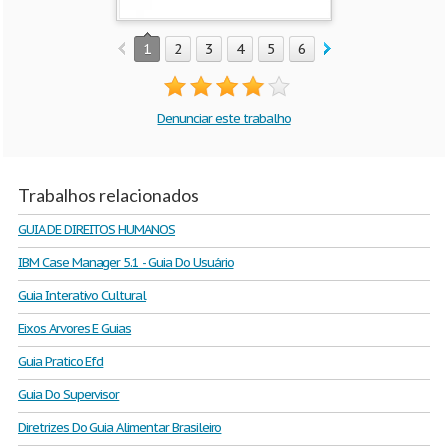
1
2
3
4
5
6
7
8
9
10
Denunciar este trabalho
Trabalhos relacionados
GUIA DE DIREITOS HUMANOS
IBM Case Manager 5.1 - Guia Do Usuário
Guia Interativo Cultural
Eixos Arvores E Guias
Guia Pratico Efd
Guia Do Supervisor
Diretrizes Do Guia Alimentar Brasileiro