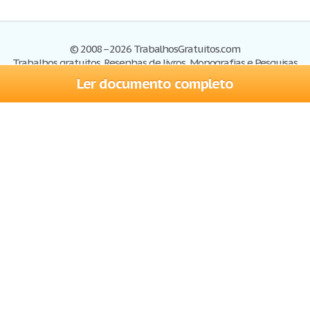
© 2008–2026 TrabalhosGratuitos.com
Trabalhos gratuitos, Resenhas de livros, Monografias e Pesquisas
Ler documento completo
Trabalhos
Cadastre-se
Entre
Blog
Ajuda
Contate-nos
Mapa do site
Politica de privacidade
Termos de serviço