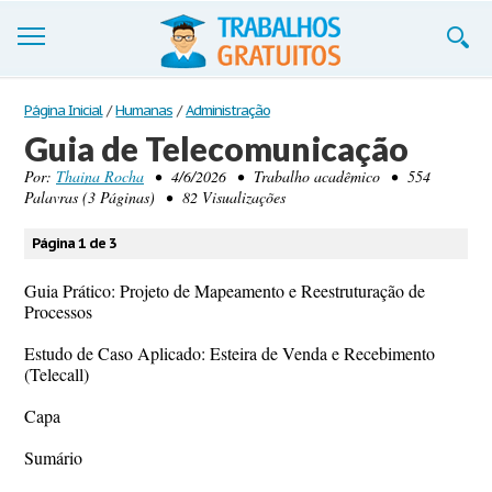
Trabalhos
Página Inicial
/
Humanas
/
Administração
Guia de Telecomunicação
Cadastre-se
Por:
Thaina Rocha
• 4/6/2026 • Trabalho acadêmico • 554
Palavras (3 Páginas) • 82 Visualizações
Entre
Blog
Página 1 de 3
Guia Prático: Projeto de Mapeamento e Reestruturação de
Contate-nos
Processos
Estudo de Caso Aplicado: Esteira de Venda e Recebimento
(Telecall)
Capa
Sumário