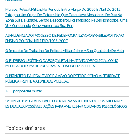
Marcos, Policial Militar, No Período Entre Março De 2010 E Abril De 2012
Integrou Um Grupo De Extermínio Que Executava Moradores De Rua Na
Zona Sul Da Cidade. Sendo Descoberto, Foi Indiciado Pelos Homicídios. Uma
Vez Condenado, O Juiz Aumentou Sua Pen
A INFLUENCIA DO PROCESSO DE REDEMOCRATIZACAO BRASILEIRO PARA O
ENSINO POLICIAL MILITAR (1988-2000)
O Impacto Do Trabalho Do Policial Militar Sobre A Sua Qualidade De Vida.
O EMPREGO LEGÍTIMO DA FORÇA LETAL NA ATIVIDADE POLICIAL COMO
MEDIDA EXTREMA DE PRESERVAÇAO DA ORDEM PÚBLICA
O PRINCÍPIO DA LEGALIDADE E A AÇÃO DO ESTADO COMO AUTORIDADE
PÚBLICA FRENTE A ATIVIDADE POLICIAL
TCO por policial militar
OS IMPACTOS DA ATIVIDADE POLICIAL NA SAÚDE MENTAL DOS MILITARES
ESTADUAIS: POSSÍVEIS AÇÕES PARA AMENZINAR OS DANOS PSICOLÓGICOS
Tópicos similares