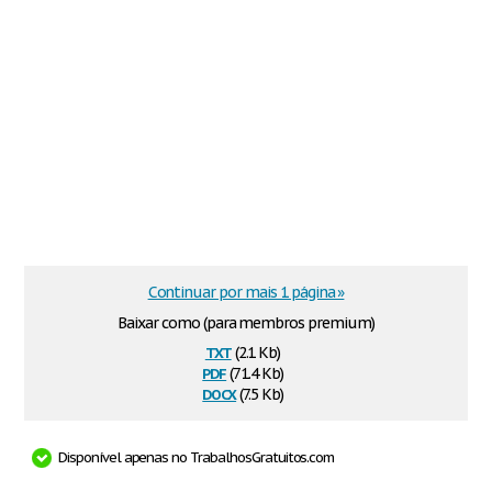
Continuar por mais 1 página »
Baixar como (para membros premium)
txt
(2.1 Kb)
pdf
(71.4 Kb)
docx
(7.5 Kb)
Disponível apenas no TrabalhosGratuitos.com