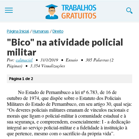
Trabalhos
Página Inicial
/
Humanas
/
Direito
"Bico" na atividade policial
Cadastre-se
militar
Entre
Por:
calmaciel
• 31/1/2019 • Ensaio • 305 Palavras (2
Páginas) • 3.354 Visualizações
Blog
Página 1 de 2
Contate-nos
No Estado de Pernambuco a lei nº 6.783, de 16 de
outubro de 1974, que dispõe sobre o Estatuto dos Policiais
Militares do Estado de Pernambuco, em seu artigo
30, qual seja:
“
Os deveres policiais militares emanam de vínculos racionais e
morais que ligam o policial-militar à comunidade estadual e à
sua segurança, e compreendem, essencialmente: I - a dedicação
integral ao serviço policial-militar e a fidelidade à instituição à
que pertence, mesmo com o sacrifício da própria vida
”.