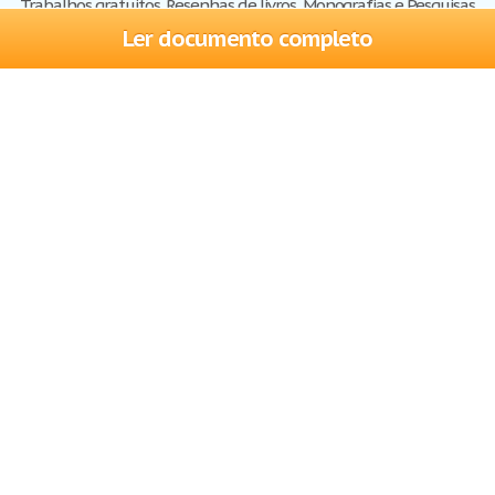
Trabalhos gratuitos, Resenhas de livros, Monografias e Pesquisas
Ler documento completo
Trabalhos
Cadastre-se
Entre
Blog
Ajuda
Contate-nos
Mapa do site
Politica de privacidade
Termos de serviço