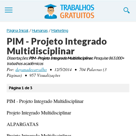
Trabalhos
Página Inicial
/
Humanas
/
Marketing
PIM - Projeto Integrado
Cadastre-se
Multidisciplinar
Entre
Dissertações:
PIM - Projeto Integrado Multidisciplinar.
Pesquise 863.000+
trabalhos acadêmicos
Blog
Por:
dayanadecarvalho
• 12/5/2014 • 704 Palavras (3
Páginas) • 957 Visualizações
Contate-nos
Página 1 de 3
PIM - Projeto Integrado Multidisciplinar
Projeto Integrado Multidisciplinar
ALPARGATAS
Projeto Integrado Multidisciplinar