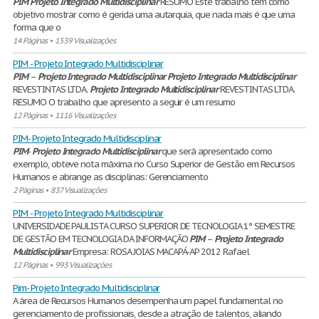
PIM
Projeto
Integrado
Multidisciplinar
RESUMO Este trabalho tem como
objetivo mostrar como é gerida uma autarquia, que nada mais é que uma
forma que o
14 Páginas
•
1539 Visualizações
PIM - Projeto Integrado Multidisciplinar
PIM
–
Projeto
Integrado
Multidisciplinar
Projeto
Integrado
Multidisciplinar
REVESTINTAS LTDA.
Projeto
Integrado
Multidisciplinar
REVESTINTAS LTDA.
RESUMO O trabalho que apresento a seguir é um resumo
12 Páginas
•
1116 Visualizações
PIM- Projeto Integrado Multidisciplinar
PIM
-
Projeto
Integrado
Multidisciplinar
que será apresentado como
exemplo, obteve nota máxima no Curso Superior de Gestão em Recursos
Humanos e abrange as disciplinas: Gerenciamento
2 Páginas
•
837 Visualizações
PIM - Projeto Integrado Multidisciplinar
UNIVERSIDADE PAULISTA CURSO SUPERIOR DE TECNOLOGIA 1º SEMESTRE
DE GESTÃO EM TECNOLOGIA DA INFORMAÇÃO
PIM
–
Projeto
Integrado
Multidisciplinar
Empresa: ROSA JOIAS MACAPÁ-AP 2012 Rafael
12 Páginas
•
993 Visualizações
Pim- Projeto Integrado Multidisciplinar
A área de Recursos Humanos desempenha um papel fundamental no
gerenciamento de profissionais, desde a atração de talentos, aliando