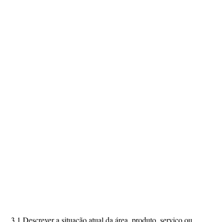
3.1 Descrever a situação atual da área, produto, serviço ou