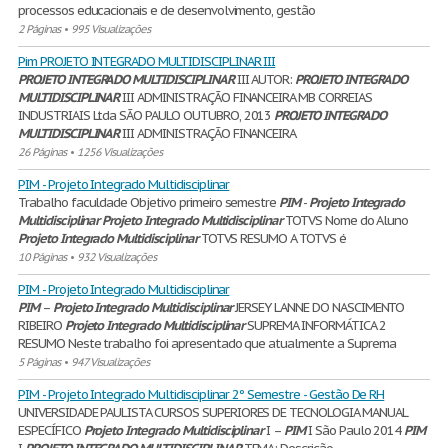
processos educacionais e de desenvolvimento, gestão
2 Páginas
•
995 Visualizações
Pim PROJETO INTEGRADO MULTIDISCIPLINAR III
PROJETO
INTEGRADO
MULTIDISCIPLINAR
III AUTOR:
PROJETO
INTEGRADO
MULTIDISCIPLINAR
III ADMINISTRAÇÃO FINANCEIRA MB CORREIAS
INDUSTRIAIS Ltda SÃO PAULO OUTUBRO, 2013
PROJETO
INTEGRADO
MULTIDISCIPLINAR
III ADMINISTRAÇÃO FINANCEIRA
26 Páginas
•
1256 Visualizações
PIM - Projeto Integrado Multidisciplinar
Trabalho faculdade Objetivo primeiro semestre
PIM
-
Projeto
Integrado
Multidisciplinar
Projeto
Integrado
Multidisciplinar
TOTVS Nome do Aluno
Projeto
Integrado
Multidisciplinar
TOTVS RESUMO A TOTVS é
10 Páginas
•
932 Visualizações
PIM - Projeto Integrado Multidisciplinar
PIM
–
Projeto
Integrado
Multidisciplinar
JERSEY LANNE DO NASCIMENTO
RIBEIRO
Projeto
Integrado
Multidisciplinar
SUPREMA INFORMÁTICA 2
RESUMO Neste trabalho foi apresentado que atualmente a Suprema
5 Páginas
•
947 Visualizações
PIM - Projeto Integrado Multidisciplinar 2º Semestre - Gestão De RH
UNIVERSIDADE PAULISTA CURSOS SUPERIORES DE TECNOLOGIA MANUAL
ESPECÍFICO
Projeto
Integrado
Multidisciplinar
I –
PIM
I São Paulo 2014
PIM