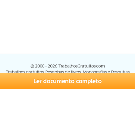
© 2008–2026 TrabalhosGratuitos.com
Trabalhos gratuitos, Resenhas de livros, Monografias e Pesquisas
Ler documento completo
Trabalhos
Cadastre-se
Entre
Blog
Ajuda