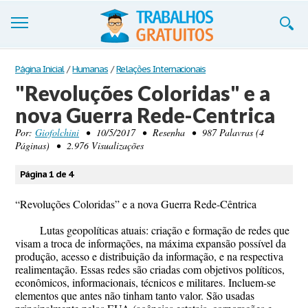
Trabalhos
Página Inicial
/
Humanas
/
Relações Internacionais
"Revoluções Coloridas" e a
Cadastre-se
nova Guerra Rede-Centrica
Entre
Por:
Giofolchini
• 10/5/2017 • Resenha • 987 Palavras (4
Páginas) • 2.976 Visualizações
Blog
Página 1 de 4
Contate-nos
“Revoluções Coloridas” e a nova Guerra Rede-Cêntrica
Lutas geopolíticas atuais: criação e formação de redes que
visam a troca de informações, na máxima expansão possível da
produção, acesso e distribuição da informação, e na respectiva
realimentação. Essas redes são criadas com objetivos políticos,
econômicos, informacionais, técnicos e militares. Incluem-se
elementos que antes não tinham tanto valor. São usadas