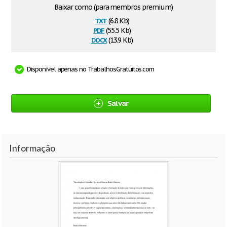
Baixar como (para membros premium)
txt
(6.8 Kb)
pdf
(55.5 Kb)
docx
(13.9 Kb)
Disponível apenas no TrabalhosGratuitos.com
Salvar
Informação