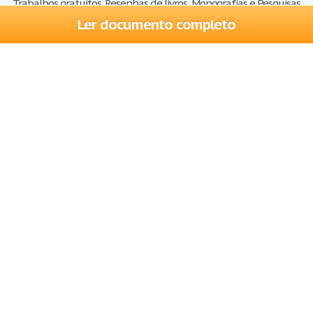
Trabalhos gratuitos, Resenhas de livros, Monografias e Pesquisas
Ler documento completo
Trabalhos
Cadastre-se
Entre
Blog
Ajuda
Contate-nos
Mapa do site
Politica de privacidade
Termos de serviço