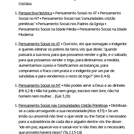
Cristãos
Perspectiva histórica
• Pensamento Social no AT • Pensamento
Social no NT • Pensamento Social nas “comunidades cristãs
primitivas” • Pensamento Social nos Padres da Igreja •
Pensamento Social na Idade Média • Pensamento Social na Idade
Moderna
Pensamento Social no AT
• Ouvi isto, vós que esmagais o indigente
e quereis eliminar os pobres da terra, vós que dizeis: “quando
passará a lua nova, para que possamos vender o grão, e o sábado,
para que possamos vender o trigo, para diminuirmos a medida,
aumentarmos o peso e falsificarmos as balanças, para
comprarmos o fraco com prata e o indigente por um par de
sandálias e para vendermos o resto do trigo?” (Am 8,4-6)
Pensamento Social no NT
• Não podeis servir a Deus e ao dinheiro
(Mt 6,24) • Não há judeu nem grego, escravo nem livre, não há
homem nem mulher… (Gal 3,28)
Pensamento Social nas Comunidades Cristãs Primitivas
• Distribuía-
se a cada um segundo a sua necessidade (Atos 4,35) • Se um
irmão ou uma irmã não tiver o que vestir ou lhe faltar o necessário
para a subsistência de cada dia e alguém dentre vós lhe disser:
“ide em paz, aquecei-vos e saciai-vos” e não lhes der o necessário,
que proveito haverá nisso? (Tg 2,15-16)