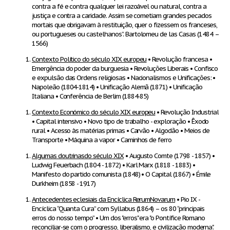
contra a fé e contra qualquer lei razoável ou natural, contra a
justiça e contra a caridade. Assim se cometiam grandes pecados
mortais que obrigavam à restituição, quer o fizessem os franceses,
ou portugueses ou castelhanos”. Bartolomeu de las Casas (1484 –
1566)
Contexto Político do século XIX europeu
• Revolução francesa •
Emergência do poder da burguesia • Revoluções Liberais • Confisco
e expulsão das Ordens religiosas • Nacionalismos e Unificações: •
Napoleão (1804-1814) • Unificação Alemã (1871) • Unificação
Italiana • Conferência de Berlim (1884-85)
Contexto Económico do século XIX europeu
• Revolução Industrial
• Capital intensivo • Novo tipo de trabalho - exploração • Êxodo
rural • Acesso às matérias primas • Carvão • Algodão • Meios de
Transporte • Máquina a vapor • Caminhos de ferro
Algumas doutrinasdo século XIX
• Augusto Comte (1798 - 1857) •
Ludwig Feuerbach (1804 - 1872) • Karl Marx (1818 - 1883) •
Manifesto do partido comunista (1848) • O Capital (1867) • Émile
Durkheim (1858 - 1917)
Antecedentes eclesiais da Encíclica RerumNovarum
• Pio IX -
Encíclica “Quanta Cura” com Syllabus (1864) – os 80 “principais
erros do nosso tempo” • Um dos "erros" era "o Pontífice Romano
reconciliar-se com o progresso, liberalismo, e civilização moderna".