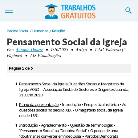
Trabalhos
Página Inicial
/
Humanas
/
Religião
Pensamento Social da Igreja
Cadastre-se
Por:
Antonio Duarte
• 1/10/2025 • Artigo • 1.142 Palavras (5
Páginas) • 138 Visualizações
Entre
Blog
Página 1 de 5
Contate-nos
Pensamento Social da Igreja Questões Sociais e Magistério
da
Igreja ACGD – Associação Cristã de Gestores e Dirigentes Luanda,
31 Julho 2010
Plano da apresentação
• Introdução • Perspectiva histórica • As
questões sociais no século XIX • O magistério social da Igreja
desde 1891
Introdução
• Agradecimento • Questão de terminologia: •
“Pensamento Social” ou “Doutrina Social” • O perigo de uma
“doutrina” se converter em “ideologia” • Partidos Democrata