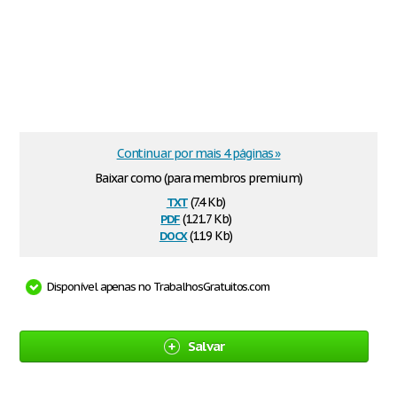
Continuar por mais 4 páginas »
Baixar como (para membros premium)
txt
(7.4 Kb)
pdf
(121.7 Kb)
docx
(11.9 Kb)
Disponível apenas no TrabalhosGratuitos.com
Salvar