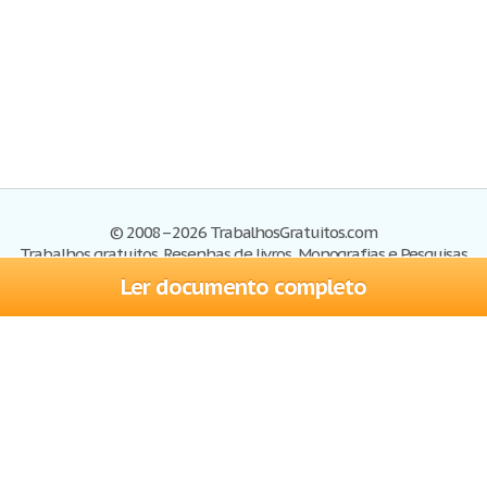
© 2008–2026 TrabalhosGratuitos.com
Trabalhos gratuitos, Resenhas de livros, Monografias e Pesquisas
Ler documento completo
Trabalhos
Cadastre-se
Entre
Blog
Ajuda