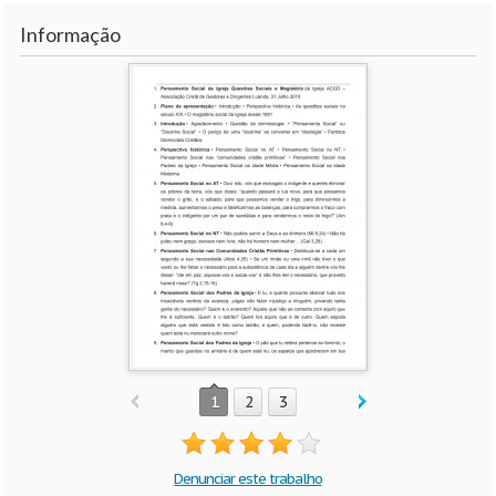
Informação
1
2
3
Denunciar este trabalho