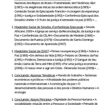
Nacional dos Bispos do Brasil • Fraternidade, sim! Violência, não!
(1983) • As exigências éticas da ordem democrática (1989) •
Comissão Social do Episcopado francês • A coragem da esperança
(1991) • Justiça e Solidariedade (1992) • Conferência Episcopal dos
Estados Unidos • O fruto da justiça é semeado na paz (1993) • …
Magistério Social de Sínodos /Conferências Episcopais
• Sínodo
Africano 2009 • A Igreja ao serviço da Reconciliação, da Justiça e da
Paz • Conferências da CELAM • Documento de Medelin (1968) •
Documento de Puebla (1979) • Documento de Santo Domingo
(1992) • Documento de Aparecida (2007)
Magistério Social da CEAST
• Firmes na esperança (1986) • Sobre a
Paz (1988) • Em defesa da Vida (1991) • Felizes os Obreiros da Paz
(1991) • Políticos, Democracia e Justiça (1992) • O Sangue do teu
irmão clama da Terra até Mim (1993) • Por uma justiça económica
(2006) • O nosso viver e agir em Cristo - Dimensão Social (2009) • …
Concluindo: Algumas Temáticas
• Mundo do trabalho • Sistemas
económicos e políticos • A finalidade dos poderes públicos
nacionais e internacionais • A construção da paz • O
desenvolvimento das pessoas e dos povos • Direitos Humanos • A
ecologia
Concluindo: Alguns Princípios
• Dignidade da Pessoa Humana • A
sociabilidade: relação entre a Pessoa e a Sociedade • Primado do