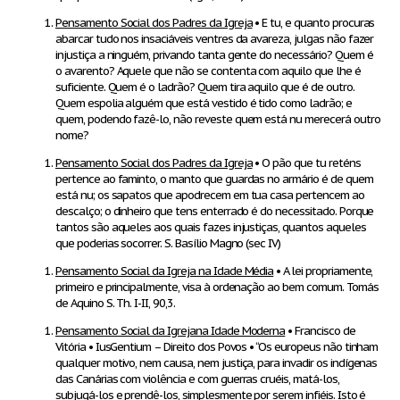
Pensamento Social dos Padres da Igreja
• E tu, e quanto procuras
abarcar tudo nos insaciáveis ventres da avareza, julgas não fazer
injustiça a ninguém, privando tanta gente do necessário? Quem é
o avarento? Aquele que não se contenta com aquilo que lhe é
suficiente. Quem é o ladrão? Quem tira aquilo que é de outro.
Quem espolia alguém que está vestido é tido como ladrão; e
quem, podendo fazê-lo, não reveste quem está nu merecerá outro
nome?
Pensamento Social dos Padres da Igreja
• O pão que tu reténs
pertence ao faminto, o manto que guardas no armário é de quem
está nu; os sapatos que apodrecem em tua casa pertencem ao
descalço; o dinheiro que tens enterrado é do necessitado. Porque
tantos são aqueles aos quais fazes injustiças, quantos aqueles
que poderias socorrer. S. Basílio Magno (sec IV)
Pensamento Social da Igreja na Idade Média
• A lei propriamente,
primeiro e principalmente, visa à ordenação ao bem comum. Tomás
de Aquino S. Th. I-II, 90,3.
Pensamento Social da Igrejana Idade Moderna
• Francisco de
Vitória • IusGentium – Direito dos Povos • “Os europeus não tinham
qualquer motivo, nem causa, nem justiça, para invadir os indígenas
das Canárias com violência e com guerras cruéis, matá-los,
subjugá-los e prendê-los, simplesmente por serem infiéis. Isto é