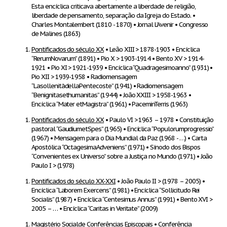
Esta encíclica criticava abertamente a liberdade de religião,
liberdade de pensamento, separação da Igreja do Estado. •
Charles Montalembert (1810 - 1870) • Jornal L’Avenir • Congresso
de Malines (1863)
Pontificados do século XX
• Leão XIII > 1878-1903 • Encíclica
“RerumNovarum” (1891) • Pio X > 1903-1914 • Bento XV > 1914-
1921 • Pio XI > 1921-1939 • Encíclica “Quadragesimoanno” (1931) •
Pio XII > 1939-1958 • Radiomensagem
“LasollenitàdellaPentecoste” (1941) • Radiomensagem
“Benignitasethumanitas” (1944) • João XXIII > 1958-1963 •
Encíclica “Mater etMagistra” (1961) • PaceminTerris (1963)
Pontificados do século XX
• Paulo VI > 1963 – 1978 • Constituição
pastoral “GaudiumetSpes” (1965) • Encíclica “Populorumprogressio”
(1967) • Mensagem para o Dia Mundial da Paz (1968 - …) • Carta
Apostólica “OctagesimaAdveniens” (1971) • Sínodo dos Bispos
“Convenientes ex Universo” sobre a Justiça no Mundo (1971) • João
Paulo I > (1978)
Pontificados do século XX-XXI
• João Paulo II > (1978 – 2005) •
Encíclica “Laborem Exercens” (1981) • Encíclica “Sollicitudo Rei
Socialis” (1987) • Encíclica “Centesimus Annus” (1991) • Bento XVI >
2005 – … • Encíclica “Caritas in Veritate” (2009)
Magistério Socialde Conferências Episcopais
• Conferência