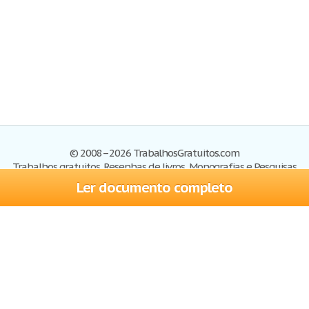
© 2008–2026 TrabalhosGratuitos.com
Trabalhos gratuitos, Resenhas de livros, Monografias e Pesquisas
Ler documento completo
Trabalhos
Cadastre-se
Entre
Blog
Ajuda