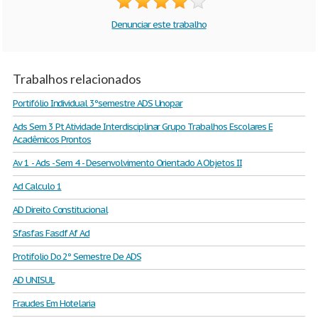
Denunciar este trabalho
Trabalhos relacionados
Portifólio Individual 3ºsemestre ADS Unopar
Ads Sem 3 Pt Atividade Interdisciplinar Grupo Trabalhos Escolares E
Acadêmicos Prontos
Av 1 - Ads - Sem 4 - Desenvolvimento Orientado A Objetos II
Ad Calculo 1
AD Direito Constitucional
Sfasfas Fasdf Af Ad
Protifolio Do 2º Semestre De ADS
AD UNISUL
Fraudes Em Hotelaria