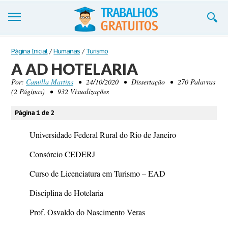
Trabalhos
Página Inicial
/
Humanas
/
Turismo
A AD HOTELARIA
Cadastre-se
Por:
Camilla Martins
• 24/10/2020 • Dissertação • 270 Palavras
(2 Páginas) • 932 Visualizações
Entre
Blog
Página 1 de 2
Contate-nos
Universidade Federal Rural do Rio de Janeiro
Consórcio CEDERJ
Curso de Licenciatura em Turismo – EAD
Disciplina de Hotelaria
Prof. Osvaldo do Nascimento Veras