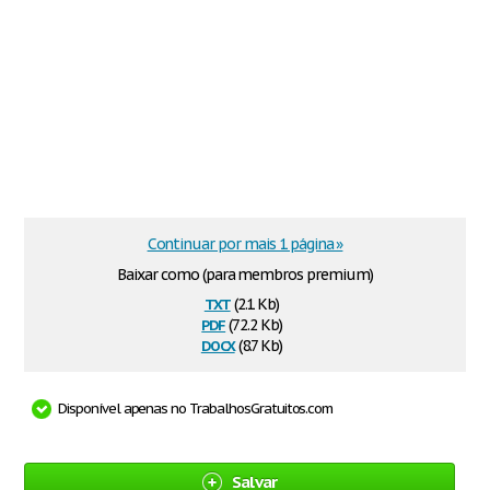
Continuar por mais 1 página »
Baixar como (para membros premium)
txt
(2.1 Kb)
pdf
(72.2 Kb)
docx
(8.7 Kb)
Disponível apenas no TrabalhosGratuitos.com
Salvar