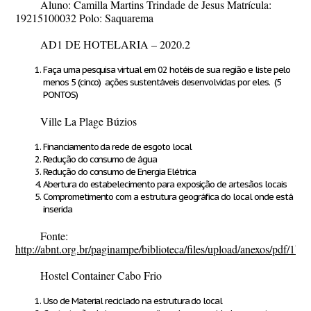
Aluno: Camilla Martins Trindade de Jesus Matrícula:
19215100032 Polo: Saquarema
AD1 DE HOTELARIA – 2020.2
Faça uma pesquisa virtual em 02 hotéis de sua região e liste pelo
menos 5 (cinco) ações sustentáveis desenvolvidas por eles.
(5
PONTOS)
Ville La Plage Búzios
Financiamento da rede de esgoto local
Redução do consumo de água
Redução do consumo de Energia Elétrica
Abertura do estabelecimento para exposição de artesãos locais
Comprometimento com a estrutura geográfica do local onde está
inserida
Fonte:
http://abnt.org.br/paginampe/biblioteca/files/upload/anexos/pdf/
Hostel Container Cabo Frio
Uso de Material reciclado na estrutura do local