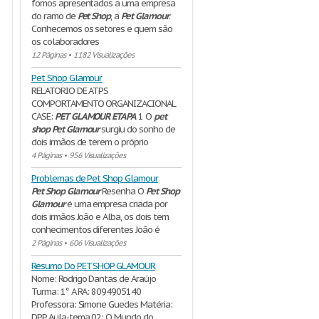
fomos apresentados a uma empresa
do ramo de
Pet
Shop
, a
Pet
Glamour
.
Conhecemos os setores e quem são
os colaboradores
12 Páginas
•
1182 Visualizações
Pet Shop Glamour
RELATORIO DE ATPS
COMPORTAMENTO ORGANIZACIONAL
CASE:
PET
GLAMOUR
ETAPA
1 O
pet
shop
Pet
Glamour
surgiu do sonho de
dois irmãos de terem o próprio
4 Páginas
•
956 Visualizações
Problemas de Pet Shop Glamour
Pet
Shop
Glamour
Resenha O
Pet
Shop
Glamour
é uma empresa criada por
dois irmãos João e Alba, os dois tem
conhecimentos diferentes João é
2 Páginas
•
606 Visualizações
Resumo Do PET SHOP GLAMOUR
Nome: Rodrigo Dantas de Araújo
Turma: 1° A RA: 8094905140
Professora: Simone Guedes Matéria:
DPP Aula-tema 02: O Mundo do