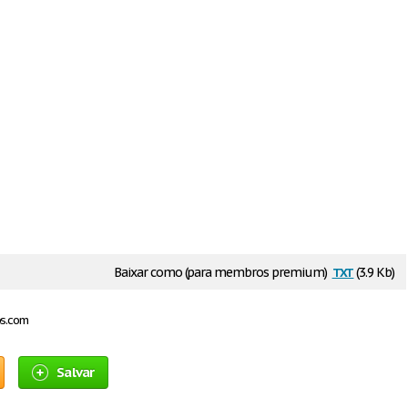
txt
Baixar como (para membros premium)
(3.9 Kb)
os.com
Salvar