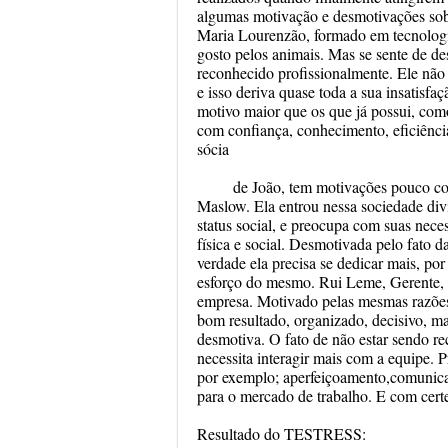
algumas motivação e desmotivações s
Maria Lourenzão, formado em tecnologia
gosto pelos animais. Mas se sente de de
reconhecido profissionalmente. Ele não 
e isso deriva quase toda a sua insatisf
motivo maior que os que já possui, com
com confiança, conhecimento, eficiênc
sócia
de João, tem motivações pouco con
Maslow. Ela entrou nessa sociedade div
status social, e preocupa com suas neces
física e social. Desmotivada pelo fato 
verdade ela precisa se dedicar mais, p
esforço do mesmo. Rui Leme, Gerente, a
empresa. Motivado pelas mesmas razões 
bom resultado, organizado, decisivo, m
desmotiva. O fato de não estar sendo re
necessita interagir mais com a equipe.
por exemplo; aperfeiçoamento,comunicaç
para o mercado de trabalho. E com certe
Resultado do TESTRESS: