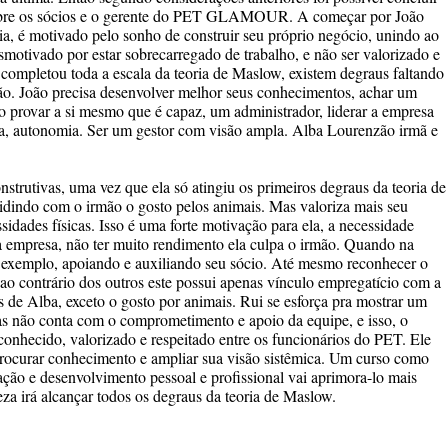
obre os sócios e o gerente do PET GLAMOUR. A começar por João
, é motivado pelo sonho de construir seu próprio negócio, unindo ao
smotivado por estar sobrecarregado de trabalho, e não ser valorizado e
completou toda a escala da teoria de Maslow, existem degraus faltando
ação. João precisa desenvolver melhor seus conhecimentos, achar um
o provar a si mesmo que é capaz, um administrador, liderar a empresa
ia, autonomia. Ser um gestor com visão ampla. Alba Lourenzão irmã e
strutivas, uma vez que ela só atingiu os primeiros degraus da teoria de
idindo com o irmão o gosto pelos animais. Mas valoriza mais seu
sidades físicas. Isso é uma forte motivação para ela, a necessidade
da empresa, não ter muito rendimento ela culpa o irmão. Quando na
or exemplo, apoiando e auxiliando seu sócio. Até mesmo reconhecer o
o contrário dos outros este possui apenas vínculo empregatício com a
de Alba, exceto o gosto por animais. Rui se esforça pra mostrar um
as não conta com o comprometimento e apoio da equipe, e isso, o
conhecido, valorizado e respeitado entre os funcionários do PET. Ele
 Procurar conhecimento e ampliar sua visão sistêmica. Um curso como
ão e desenvolvimento pessoal e profissional vai aprimora-lo mais
za irá alcançar todos os degraus da teoria de Maslow.