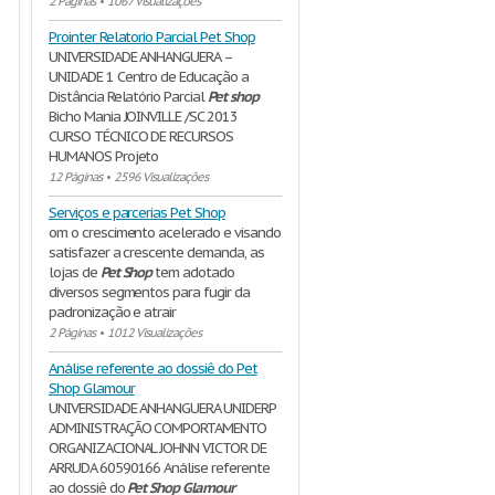
2 Páginas
•
1067 Visualizações
Prointer Relatorio Parcial Pet Shop
UNIVERSIDADE ANHANGUERA –
UNIDADE 1 Centro de Educação a
Distância Relatório Parcial
Pet
shop
Bicho Mania JOINVILLE /SC 2013
CURSO TÉCNICO DE RECURSOS
HUMANOS Projeto
12 Páginas
•
2596 Visualizações
Serviços e parcerias Pet Shop
om o crescimento acelerado e visando
satisfazer a crescente demanda, as
lojas de
Pet
Shop
tem adotado
diversos segmentos para fugir da
padronização e atrair
2 Páginas
•
1012 Visualizações
Análise referente ao dossiê do Pet
Shop Glamour
UNIVERSIDADE ANHANGUERA UNIDERP
ADMINISTRAÇÃO COMPORTAMENTO
ORGANIZACIONAL JOHNN VICTOR DE
ARRUDA 60590166 Análise referente
ao dossiê do
Pet
Shop
Glamour