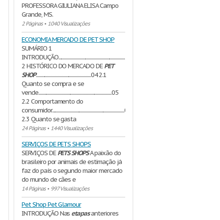
PROFESSORA GIULIANA ELISA Campo
Grande, MS.
2 Páginas
•
1040 Visualizações
ECONOMIA MERCADO DE PET SHOP
SUMÁRIO 1
INTRODUÇÃO.......................................................................................................03
2 HISTÓRICO DO MERCADO DE
PET
SHOP
.........................................................04 2.1
Quanto se compra e se
vende............................................................................05
2.2 Comportamento do
consumidor...........................................................................06
2.3 Quanto se gasta
24 Páginas
•
1440 Visualizações
SERVIÇOS DE PETS SHOPS
SERVIÇOS DE
PETS
SHOPS
A paixão do
brasileiro por animais de estimação já
faz do país o segundo maior mercado
do mundo de cães e
14 Páginas
•
997 Visualizações
Pet Shop Pet Glamour
INTRODUÇÃO Nas
etapas
anteriores