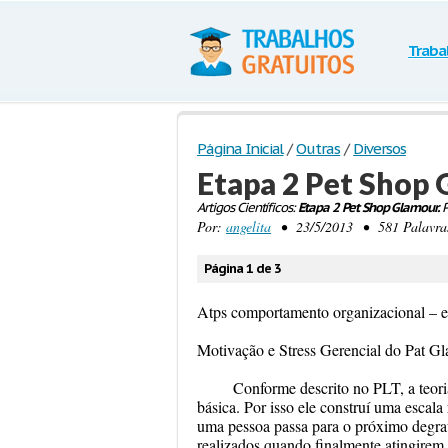
Traba
Página Inicial
/
Outras
/
Diversos
Etapa 2 Pet Shop
Artigos Científicos:
Etapa 2 Pet Shop Glamour.
P
Por:
angelita
• 23/5/2013 • 581 Palavras 
Página 1 de 3
Atps comportamento organizacional – e
Motivação e Stress Gerencial do Pat G
Conforme descrito no PLT, a teor
básica. Por isso ele construí uma escal
uma pessoa passa para o próximo degrau
realizados quando finalmente atingirem 