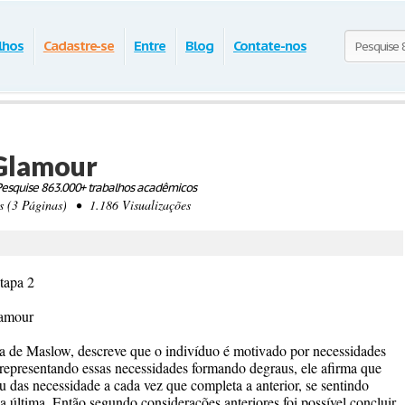
lhos
Cadastre-se
Entre
Blog
Contate-nos
 Glamour
esquise 863.000+ trabalhos acadêmicos
(3 Páginas) • 1.186 Visualizações
tapa 2
lamour
ia de Maslow, descreve que o indivíduo é motivado por necessidades
a representando essas necessidades formando degraus, ele afirma que
 das necessidade a cada vez que completa a anterior, se sentindo
a última. Então segundo considerações anteriores foi possível concluir