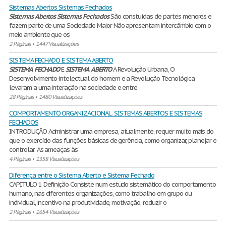
Sistemas Abertos Sistemas Fechados
Sistemas
Abertos
Sistemas
Fechados
São constuídas de partes menores e
fazem parte de uma Sociedade Maior Não apresentam intercâmbio com o
meio ambiente que os
2 Páginas
•
1447 Visualizações
SISTEMA FECHADO E SISTEMA ABERTO
SISTEMA
FECHADO
E
SISTEMA
ABERTO
A Revolução Urbana, O
Desenvolvimento intelectual do homem e a Revolução Tecnológica
levaram a uma interação na sociedade e entre
28 Páginas
•
1480 Visualizações
COMPORTAMENTO ORGANIZACIONAL. SISTEMAS ABERTOS E SISTEMAS
FECHADOS
INTRODUÇÃO Administrar uma empresa, atualmente, requer muito mais do
que o exercício das funções básicas de gerência, como organizar, planejar e
controlar. As ameaças às
4 Páginas
•
1358 Visualizações
Diferença entre o Sistema Aberto e Sistema Fechado
CAPITULO 1 Definição Consiste num estudo sistemático do comportamento
humano, nas diferentes organizações, como trabalho em grupo ou
individual, incentivo na produtividade, motivação, reduzir o
2 Páginas
•
1654 Visualizações