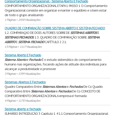
Comportamento Organizacional - Sistema Aberto E Fechado
COMPORTAMENTO ORGANIZACIONAL ETAPA 1 PASSO 1 O Comportamento
Organizacional consiste em organizar e manter o equilíbrio e o bem estar
de todo o grupo analisando
1 Páginas
•
2458 Visualizações
QUADRO DE COMPARAÇÃO SOBRE SISTEMA ABERTO E SISTEMA FECHADO
1.2. COMPARAÇAO DE DOIS AUTORES SOBRE DE
SISTEMAS
ABERTOS
E
SISTEMAS
FECHADOS
. 1.3. QUADRO DE COMPARAÇÃO SOBRE
SISTEMA
ABERTO
E
SISTEMA
FECHADO
CAPÍTULO 2 2.1.
13 Páginas
•
1117 Visualizações
Sistema Aberto E Fechado
Sistema
Aberto
e
Fechado
É o estudo sistemático do comportamento
humano nas organizações, focando ações de atitude dos indivíduos para
alcançar a produtividade e promover
3 Páginas
•
1399 Visualizações
Sistemas Abertos E Fechados
Quadro Comparativo Entre
Sistemas
Abertos
e
Fechados
De Co Quadro
Comparativo Entre
Sistemas
Abertos
e
Fechados
De Co CONCEITO DE
COMPORTAMENTO ORGANIZACIONALA empresa é formada
4 Páginas
•
1178 Visualizações
Sistema aberto e fechado
SUMÁRIO INTRODUÇÃO 3 Capitulo 1 4 1.1 Comportamento Organizacional