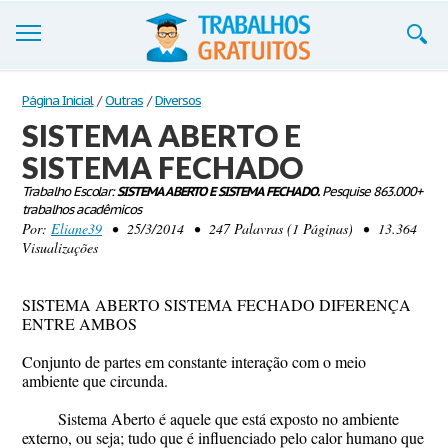
Trabalhos
Página Inicial
/
Outras
/
Diversos
SISTEMA ABERTO E
Cadastre-se
SISTEMA FECHADO
Entre
Trabalho Escolar:
SISTEMA ABERTO E SISTEMA FECHADO.
Pesquise 863.000+
trabalhos acadêmicos
Blog
Por:
Eliane39
• 25/3/2014 • 247 Palavras (1 Páginas) • 13.364
Visualizações
Contate-nos
SISTEMA ABERTO SISTEMA FECHADO DIFERENÇA
ENTRE AMBOS
Conjunto de partes em constante interação com o meio
ambiente que circunda.
Sistema Aberto é aquele que está exposto no ambiente
externo, ou seja; tudo que é influenciado pelo calor humano que