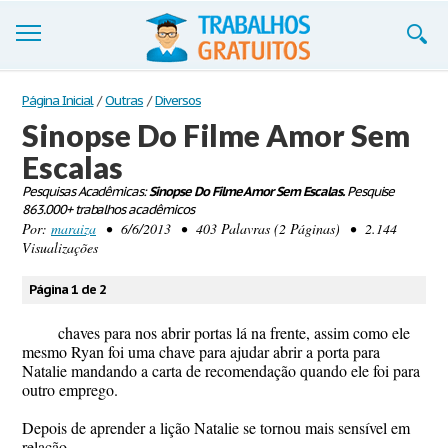
Trabalhos
Página Inicial
/
Outras
/
Diversos
Sinopse Do Filme Amor Sem
Cadastre-se
Escalas
Entre
Pesquisas Acadêmicas:
Sinopse Do Filme Amor Sem Escalas.
Pesquise
863.000+ trabalhos acadêmicos
Blog
Por:
maraiza
• 6/6/2013 • 403 Palavras (2 Páginas) • 2.144
Visualizações
Contate-nos
Página 1 de 2
chaves para nos abrir portas lá na frente, assim como ele
mesmo Ryan foi uma chave para ajudar abrir a porta para
Natalie mandando a carta de recomendação quando ele foi para
outro emprego.
Depois de aprender a lição Natalie se tornou mais sensível em
relação