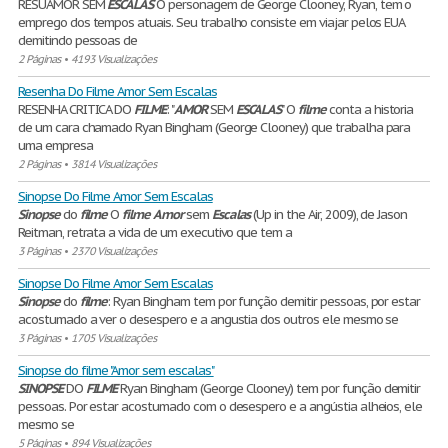
RESUAMOR SEM
ESCALAS
O personagem de George Clooney, Ryan, tem o
emprego dos tempos atuais. Seu trabalho consiste em viajar pelos EUA
demitindo pessoas de
2 Páginas
•
4193 Visualizações
Resenha Do Filme Amor Sem Escalas
RESENHA CRITICA DO
FILME
: "
AMOR
SEM
ESCALAS
" O
filme
conta a historia
de um cara chamado Ryan Bingham (George Clooney) que trabalha para
uma empresa
2 Páginas
•
3814 Visualizações
Sinopse Do Filme Amor Sem Escalas
Sinopse
do
filme
O
filme
Amor
sem
Escalas
(Up in the Air, 2009), de Jason
Reitman, retrata a vida de um executivo que tem a
3 Páginas
•
2370 Visualizações
Sinopse Do Filme Amor Sem Escalas
Sinopse
do
filme
: Ryan Bingham tem por função demitir pessoas, por estar
acostumado a ver o desespero e a angustia dos outros ele mesmo se
3 Páginas
•
1705 Visualizações
Sinopse do filme "Amor sem escalas"
SINOPSE
DO
FILME
Ryan Bingham (George Clooney) tem por função demitir
pessoas. Por estar acostumado com o desespero e a angústia alheios, ele
mesmo se
5 Páginas
•
894 Visualizações