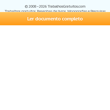
© 2008–2026 TrabalhosGratuitos.com
Trabalhos gratuitos, Resenhas de livros, Monografias e Pesquisas
Ler documento completo
Trabalhos
Cadastre-se
Entre
Blog
Ajuda
Contate-nos
Mapa do site
Politica de privacidade
Termos de serviço