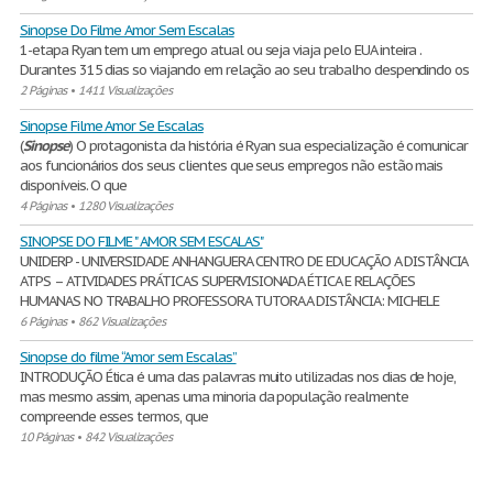
Sinopse Do Filme Amor Sem Escalas
1-etapa Ryan tem um emprego atual ou seja viaja pelo EUA inteira .
Durantes 315 dias so viajando em relação ao seu trabalho despendindo os
2 Páginas
•
1411 Visualizações
Sinopse Filme Amor Se Escalas
(
Sinopse
) O protagonista da história é Ryan sua especialização é comunicar
aos funcionários dos seus clientes que seus empregos não estão mais
disponíveis. O que
4 Páginas
•
1280 Visualizações
SINOPSE DO FILME " AMOR SEM ESCALAS"
UNIDERP - UNIVERSIDADE ANHANGUERA CENTRO DE EDUCAÇÃO A DISTÂNCIA
ATPS – ATIVIDADES PRÁTICAS SUPERVISIONADA ÉTICA E RELAÇÕES
HUMANAS NO TRABALHO PROFESSORA TUTORA A DISTÂNCIA: MICHELE
6 Páginas
•
862 Visualizações
Sinopse do filme “Amor sem Escalas”
INTRODUÇÃO Ética é uma das palavras muito utilizadas nos dias de hoje,
mas mesmo assim, apenas uma minoria da população realmente
compreende esses termos, que
10 Páginas
•
842 Visualizações