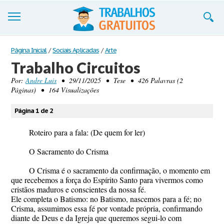
Trabalhos
Página Inicial
/
Sociais Aplicadas
/
Arte
Trabalho Circuitos
Cadastre-se
Por:
Andre Luis
• 29/11/2025 • Tese • 426 Palavras (2
Páginas) • 164 Visualizações
Entre
Blog
Página 1 de 2
Contate-nos
Roteiro para a fala: (De quem for ler)
O Sacramento do Crisma
O Crisma é o sacramento da confirmação, o momento em
que recebemos a força do Espírito Santo para vivermos como
cristãos maduros e conscientes da nossa fé.
Ele completa o Batismo: no Batismo, nascemos para a fé; no
Crisma, assumimos essa fé por vontade própria, confirmando
diante de Deus e da Igreja que queremos segui-lo com