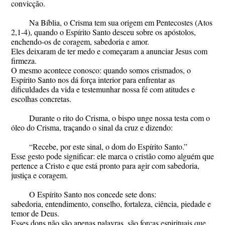
convicção.
Na Bíblia, o Crisma tem sua origem em Pentecostes (Atos
2,1-4), quando o Espírito Santo desceu sobre os apóstolos,
enchendo-os de coragem, sabedoria e amor.
Eles deixaram de ter medo e começaram a anunciar Jesus com
firmeza.
O mesmo acontece conosco: quando somos crismados, o
Espírito Santo nos dá força interior para enfrentar as
dificuldades da vida e testemunhar nossa fé com atitudes e
escolhas concretas.
Durante o rito do Crisma, o bispo unge nossa testa com o
óleo do Crisma, traçando o sinal da cruz e dizendo:
“Recebe, por este sinal, o dom do Espírito Santo.”
Esse gesto pode significar: ele marca o cristão como alguém que
pertence a Cristo e que está pronto para agir com sabedoria,
justiça e coragem.
O Espírito Santo nos concede sete dons:
sabedoria, entendimento, conselho, fortaleza, ciência, piedade e
temor de Deus.
Esses dons não são apenas palavras, são forças espirituais que