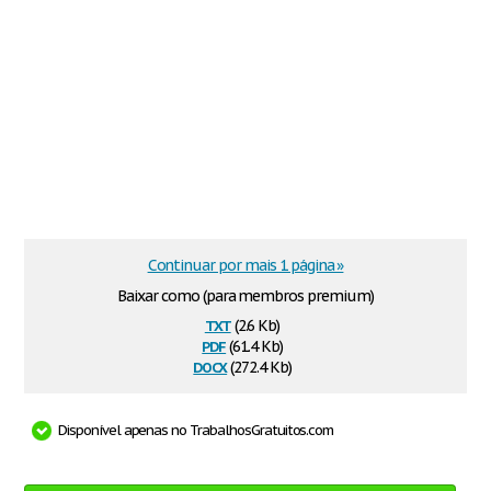
Continuar por mais 1 página »
Baixar como (para membros premium)
txt
(2.6 Kb)
pdf
(61.4 Kb)
docx
(272.4 Kb)
Disponível apenas no TrabalhosGratuitos.com