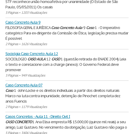
STF reconhece união homoafetiva por unanimidade (O Estado de São
Paulo, 05/05/2011) Os casais
3 Páginas
•
1203 Visualizações
Caso Concreto Aula 9
FILOSOFIA GERAL E JURÍDICA
Caso
Concreto
Aula
9
Caso
1 - O imperativo
categórico Para ex-dirigente da Comissão de Ética, legislação precisa mudar
É possível
2 Páginas
•
1626 Visualizações
Sociolgia Caso Concreto Aula 12
SOCIOLOGIO
CASO
AULA
12
CASO
1 (questão retirada do ENADE 2004). Leia
o texto e correlacione com a charge (anexo): O Governo Federal deve
promover
3 Páginas
•
949 Visualizações
Caso Concreto Aula 07
Caso
1 -John Locke e os direitos individuais a partir dos direitos naturais
Marco na luta contra impunidade, detenção de Pinochet completa dez
anos Fuencis
2 Páginas
•
1179 Visualizações
Casos Concretos - Aula 11 - Direito Civil I
CASO
CONCRETO
1 Ana Elisa empresta R$ 15.000,00 (quinze mil reais) a seu
amigo, Luiz Gustavo. No vencimento da obrigação, Luiz Gustavo não paga o
5 Páginas
•
3406 Visualizações