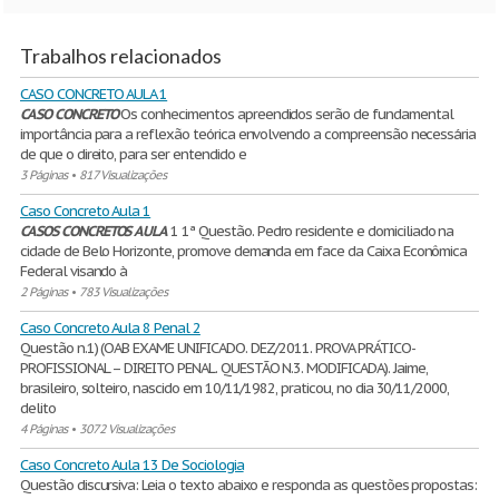
Trabalhos relacionados
CASO CONCRETO AULA 1
CASO
CONCRETO
Os conhecimentos apreendidos serão de fundamental
importância para a reflexão teórica envolvendo a compreensão necessária
de que o direito, para ser entendido e
3 Páginas
•
817 Visualizações
Caso Concreto Aula 1
CASOS
CONCRETOS
AULA
1 1ª Questão. Pedro residente e domiciliado na
cidade de Belo Horizonte, promove demanda em face da Caixa Econômica
Federal visando à
2 Páginas
•
783 Visualizações
Caso Concreto Aula 8 Penal 2
Questão n.1) (OAB EXAME UNIFICADO. DEZ/2011. PROVA PRÁTICO-
PROFISSIONAL – DIREITO PENAL. QUESTÃO N.3. MODIFICADA). Jaime,
brasileiro, solteiro, nascido em 10/11/1982, praticou, no dia 30/11/2000,
delito
4 Páginas
•
3072 Visualizações
Caso Concreto Aula 13 De Sociologia
Questão discursiva: Leia o texto abaixo e responda as questões propostas: