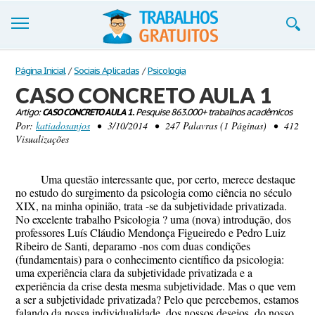
Trabalhos
Página Inicial
/
Sociais Aplicadas
/
Psicologia
CASO CONCRETO AULA 1
Cadastre-se
Artigo:
CASO CONCRETO AULA 1.
Pesquise 863.000+ trabalhos acadêmicos
Por:
katiadosanjos
• 3/10/2014 • 247 Palavras (1 Páginas) • 412
Entre
Visualizações
Blog
Uma questão interessante que, por certo, merece destaque
Contate-nos
no estudo do surgimento da psicologia como ciência no século
XIX, na minha opinião, trata -se da subjetividade privatizada.
No excelente trabalho Psicologia ? uma (nova) introdução, dos
professores Luís Cláudio Mendonça Figueiredo e Pedro Luiz
Ribeiro de Santi, deparamo -nos com duas condições
(fundamentais) para o conhecimento científico da psicologia:
uma experiência clara da subjetividade privatizada e a
experiência da crise desta mesma subjetividade. Mas o que vem
a ser a subjetividade privatizada? Pelo que percebemos, estamos
falando da nossa individualidade, dos nossos desejos, do nosso