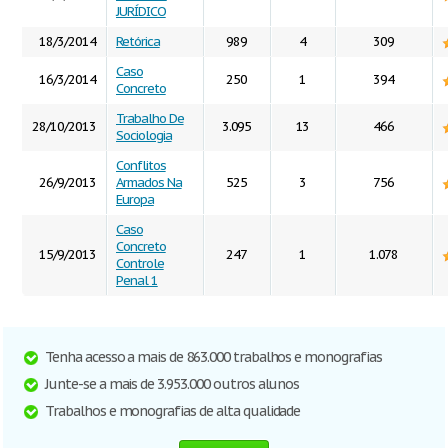
JURÍDICO
18/3/2014
Retórica
989
4
309
Caso
16/3/2014
250
1
394
Concreto
Trabalho De
28/10/2013
3.095
13
466
Sociologia
Conflitos
26/9/2013
Armados Na
525
3
756
Europa
Caso
Concreto
15/9/2013
247
1
1.078
Controle
Penal 1
Tenha acesso a mais de 863.000 trabalhos e monografias
Junte-se a mais de 3.953.000 outros alunos
Trabalhos e monografias de alta qualidade