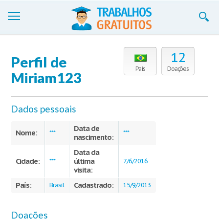
Trabalhos
12
Perfil de
Cadastre-se
País
Doações
Miriam123
Entre
Dados pessoais
Blog
Data de
Contate-nos
Nome:
***
***
nascimento:
Data da
Cidade:
última
***
7/6/2016
visita:
País:
Cadastrado:
Brasil
15/9/2013
Doações