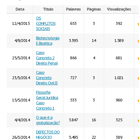
Data
Título
Palavras
Páginas
Visualizações
OS
12/4/2015
CONFLITOS
653
3
392
SOCIAIS
Biotecnologia
4/9/2014
3.395
14
1.589
E Bioética
Caso
25/5/2014
Concreto 2
866
4
681
Direito Penal
Caso
23/5/2014
Concreto
727
3
1.021
Direito Civil II
Filosofia
Geral Jurídica
15/5/2014
533
3
960
Caso
Concreto 1
O que é a
4/4/2014
3.847
16
325
globalização?
DEFECTOS DO
26/3/2014
NEGÓCIO
5.495
22
389