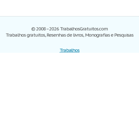
© 2008–2026 TrabalhosGratuitos.com
Trabalhos gratuitos, Resenhas de livros, Monografias e Pesquisas
Trabalhos
Cadastre-se
Entre
Blog
Ajuda
Contate-nos
Mapa do site
Politica de privacidade