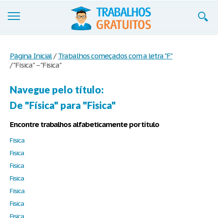
Trabalhos
Página Inicial
/
Trabalhos começados com a letra "F"
/
"Física" – "Fisica"
Cadastre-se
Entre
Navegue pelo título:
De "Física" para "Fisica"
Blog
Encontre trabalhos alfabeticamente por título
Contate-nos
Física
Fisica
Fisica
Fisica
Física
Fisica
Fisica