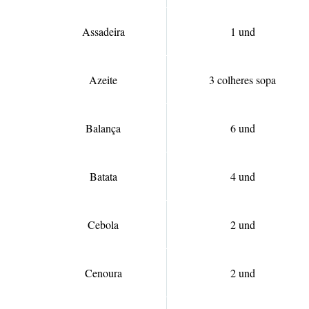
Assadeira
1 und
Azeite
3 colheres sopa
Balança
6 und
Batata
4 und
Cebola
2 und
Cenoura
2 und