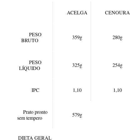
ACELGA
CENOURA
PESO
359g
280g
BRUTO
PESO
325g
254g
LÍQUIDO
IPC
1,10
1,10
Prato pronto
579g
sem tempero
DIETA GERAL