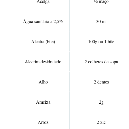
Acelga
½ maço
Água sanitária a 2,5%
30 ml
Alcatra (bife)
100g ou 1 bife
Alecrim desidratado
2 colheres de sopa
Alho
2 dentes
Ameixa
2g
Arroz
2 xíc