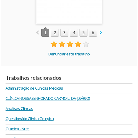
1
2
3
4
5
6
7
8
9
10
Denunciar este trabalho
Trabalhos relacionados
Administração de Clínicas Médicas
CLÍNICA NOSSA SENHORA DO CARMO LTDA (DIÁRIO)
Analises Clinicas
Questionário Clinica Cirurgica
Quimica - Nutri