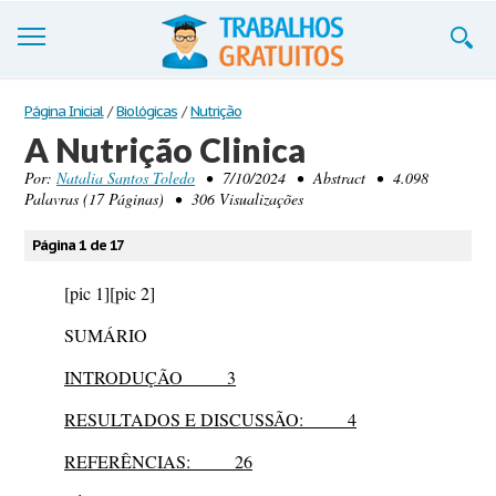
Trabalhos
Página Inicial
/
Biológicas
/
Nutrição
A Nutrição Clinica
Cadastre-se
Por:
Natalia Santos Toledo
• 7/10/2024 • Abstract • 4.098
Palavras (17 Páginas) • 306 Visualizações
Entre
Blog
Página 1 de 17
Contate-nos
[pic 1]
[pic 2]
SUMÁRIO
INTRODUÇÃO 3
RESULTADOS E DISCUSSÃO: 4
REFERÊNCIAS: 26