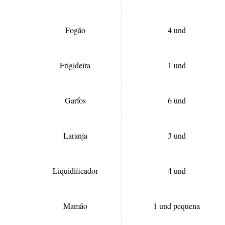
Fogão
4 und
Frigideira
1 und
Garfos
6 und
Laranja
3 und
Liquidificador
4 und
Mamão
1 und pequena