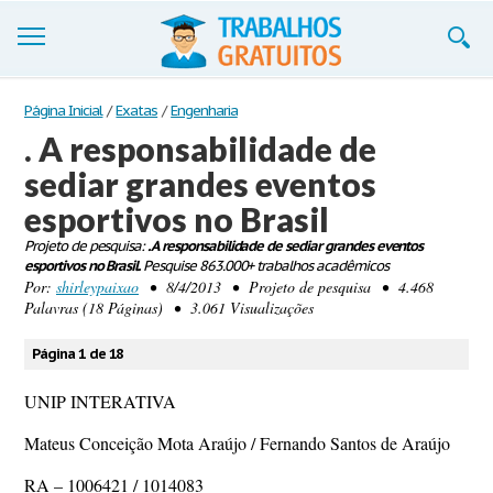
Trabalhos
Página Inicial
/
Exatas
/
Engenharia
. A responsabilidade de
Cadastre-se
sediar grandes eventos
Entre
esportivos no Brasil
Blog
Projeto de pesquisa:
. A responsabilidade de sediar grandes eventos
esportivos no Brasil.
Pesquise 863.000+ trabalhos acadêmicos
Por:
shirleypaixao
• 8/4/2013 • Projeto de pesquisa • 4.468
Contate-nos
Palavras (18 Páginas) • 3.061 Visualizações
Página 1 de 18
UNIP INTERATIVA
Mateus Conceição Mota Araújo / Fernando Santos de Araújo
RA – 1006421 / 1014083