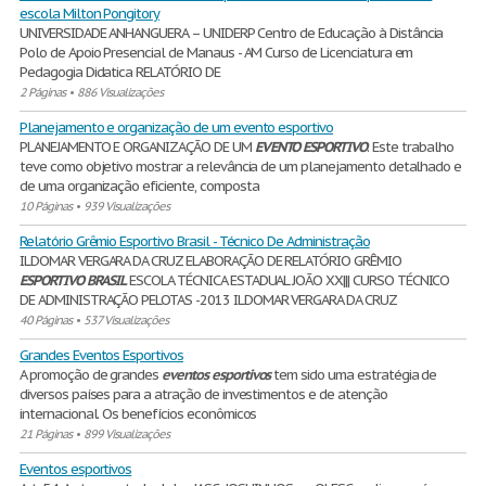
escola Milton Pongitory
UNIVERSIDADE ANHANGUERA – UNIDERP Centro de Educação à Distância
Polo de Apoio Presencial de Manaus - AM Curso de Licenciatura em
Pedagogia Didatica RELATÓRIO DE
2 Páginas
•
886 Visualizações
Planejamento e organização de um evento esportivo
PLANEJAMENTO E ORGANIZAÇÃO DE UM
EVENTO
ESPORTIVO
. Este trabalho
teve como objetivo mostrar a relevância de um planejamento detalhado e
de uma organização eficiente, composta
10 Páginas
•
939 Visualizações
Relatório Grêmio Esportivo Brasil - Técnico De Administração
ILDOMAR VERGARA DA CRUZ ELABORAÇÃO DE RELATÓRIO GRÊMIO
ESPORTIVO
BRASIL
ESCOLA TÉCNICA ESTADUAL JOÃO XX||| CURSO TÉCNICO
DE ADMINISTRAÇÃO PELOTAS -2013 ILDOMAR VERGARA DA CRUZ
40 Páginas
•
537 Visualizações
Grandes Eventos Esportivos
A promoção de grandes
eventos
esportivos
tem sido uma estratégia de
diversos países para a atração de investimentos e de atenção
internacional. Os benefícios econômicos
21 Páginas
•
899 Visualizações
Eventos esportivos