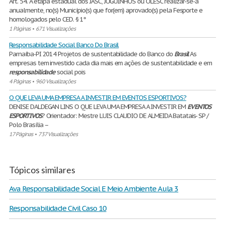
Art. 54. A etapa estadual dos JASC, JOGUINHOS ou OLESC realizar-se-á
anualmente, no(s) Município(s) que for(em) aprovado(s) pela Fesporte e
homologados pelo CED. § 1º
1 Páginas
•
671 Visualizações
Responsabilidade Social Banco Do Brasil
Parnaíba-PI 2014 Projetos de sustentabilidade do Banco do
Brasil
As
empresas tem investido cada dia mais em ações de sustentabilidade e em
responsabilidade
social pois
4 Páginas
•
960 Visualizações
O QUE LEVA UMA EMPRESA A INVESTIR EM EVENTOS ESPORTIVOS?
DENISE DALDEGAN LINS O QUE LEVA UMA EMPRESA A INVESTIR EM
EVENTOS
ESPORTIVOS
? Orientador: Mestre LUIS CLAUDIO DE ALMEIDA Batatais- SP /
Polo Brasília –
17 Páginas
•
737 Visualizações
Tópicos similares
Ava Responsabilidade Social E Meio Ambiente Aula 3
Responsabilidade Civil Caso 10