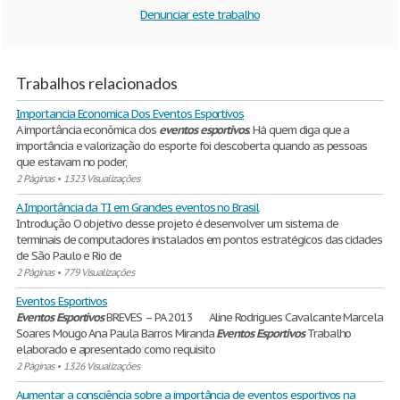
Denunciar este trabalho
Trabalhos relacionados
Importancia Economica Dos Eventos Esportivos
A importância econômica dos
eventos
esportivos
. Há quem diga que a
importância e valorização do esporte foi descoberta quando as pessoas
que estavam no poder,
2 Páginas
•
1323 Visualizações
A Importância da TI em Grandes eventos no Brasil
Introdução O objetivo desse projeto é desenvolver um sistema de
terminais de computadores instalados em pontos estratégicos das cidades
de São Paulo e Rio de
2 Páginas
•
779 Visualizações
Eventos Esportivos
Eventos
Esportivos
BREVES – PA 2013 Aline Rodrigues Cavalcante Marcela
Soares Mougo Ana Paula Barros Miranda
Eventos
Esportivos
Trabalho
elaborado e apresentado como requisito
2 Páginas
•
1326 Visualizações
Aumentar a consciência sobre a importância de eventos esportivos na