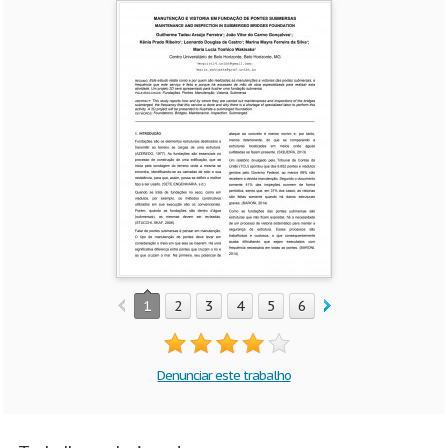
1
2
3
4
5
6
7
8
9
10
Denunciar este trabalho