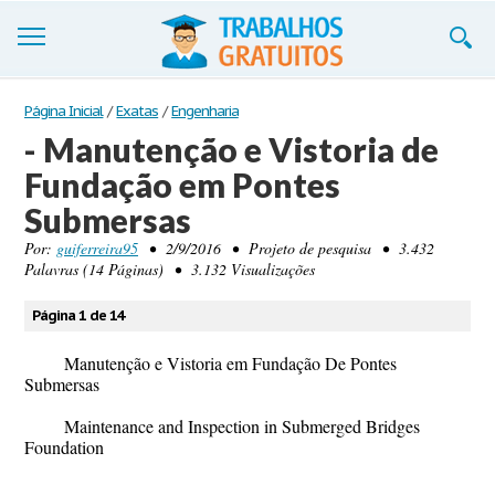
Trabalhos
Página Inicial
/
Exatas
/
Engenharia
- Manutenção e Vistoria de
Cadastre-se
Fundação em Pontes
Entre
Submersas
Blog
Por:
guiferreira95
• 2/9/2016 • Projeto de pesquisa • 3.432
Palavras (14 Páginas) • 3.132 Visualizações
Contate-nos
Página 1 de 14
Manutenção e Vistoria em Fundação De Pontes
Submersas
Maintenance and Inspection in Submerged Bridges
Foundation