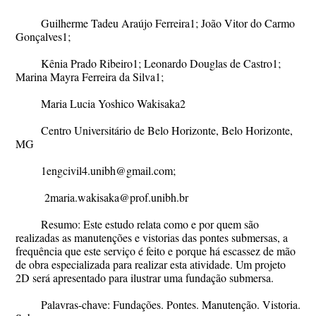
Guilherme Tadeu Araújo Ferreira
1
; João Vitor do Carmo
Gonçalves
1
;
Kênia Prado Ribeiro
1
; Leonardo Douglas de Castro
1
;
Marina Mayra Ferreira da Silva
1
;
Maria Lucia Yoshico Wakisaka
2
Centro Universitário de Belo Horizonte, Belo Horizonte,
MG
1
engcivil4.unibh@gmail.com;
2
maria.wakisaka@prof.unibh.br
Resumo
: Este estudo relata como e por quem são
realizadas as manutenções e vistorias das pontes submersas, a
frequência que este serviço é feito e porque há escassez de mão
de obra especializada para realizar esta atividade. Um projeto
2D será apresentado para ilustrar uma fundação submersa.
Palavras-chave
: Fundações. Pontes. Manutenção. Vistoria.