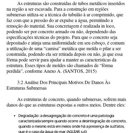
As estruturas são construídas de tubos metálicos inseridos
na região a ser escavada. Para a construção em regiões
submersas utiliza-se a técnica do tubulão à ar comprimido, que
faz com que a pressão do ar expulse a água, permitindo a
remoção do material. Sua concretagem é realizada
in loco
,
podendo ser por concreto armado ou não, dependendo das
especificações técnicas do projeto. Para que o concreto seja
depositado e atinja uma uniformidade em seu esboço, é comum
a utilização de uma “camisa” metálica que molda o pilar a ser
construída, podendo ela ser retirada depois ou não, já que essa
fôrma pode servir para ajudar a manter as características da
estrutura. Esses tipos de moldes são chamados de “fôrma
perdida”, conforme Anexo A. (SANTOS, 2015)
3.2 Análise Dos Principais Motivos De Danos Às
Estruturas Submersas
As estruturas de concreto, quando submersas, sofrem mais
danos do que as estruturas expostas a outros meios. Dentre eles:
Degradação: a desagregação do concreto é uma patologia
caracterizada sempre quando ocorre a desintegração do concreto,
quando o mesmo está em meios onde há a presença de sulfatos,
que é o caso da água do mar. (AGUIAR, s.d.)