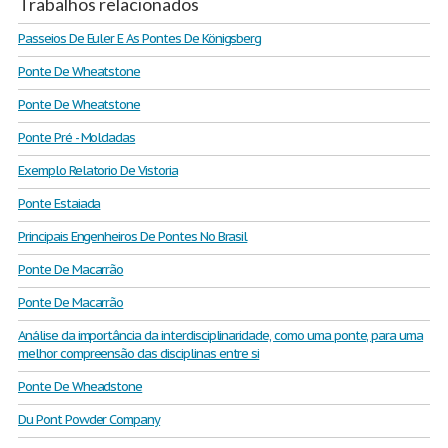
Trabalhos relacionados
Passeios De Euler E As Pontes De Königsberg
Ponte De Wheatstone
Ponte De Wheatstone
Ponte Pré - Moldadas
Exemplo Relatorio De Vistoria
Ponte Estaiada
Principais Engenheiros De Pontes No Brasil
Ponte De Macarrão
Ponte De Macarrão
Análise da importância da interdisciplinaridade, como uma ponte, para uma
melhor compreensão das disciplinas entre si
Ponte De Wheadstone
Du Pont Powder Company