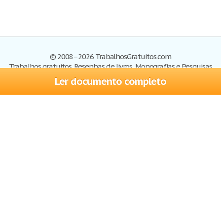
© 2008–2026 TrabalhosGratuitos.com
Trabalhos gratuitos, Resenhas de livros, Monografias e Pesquisas
Ler documento completo
Trabalhos
Cadastre-se
Entre
Blog
Ajuda
Contate-nos
Mapa do site