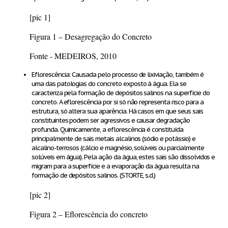
[pic 1]
Figura 1 – Desagregação do Concreto
Fonte - MEDEIROS, 2010
Eflorescência: Causada pelo processo de lixiviação, também é
uma das patologias do concreto exposto à água. Ela se
caracteriza pela formação de depósitos salinos na superfície do
concreto. A eflorescência por si só não representa risco para a
estrutura, só altera sua aparência. Há casos em que seus sais
constituintes podem ser agressivos e causar degradação
profunda. Quimicamente, a eflorescência é constituída
principalmente de sais metais alcalinos (sódio e potássio) e
alcalino-terrosos (cálcio e magnésio, solúveis ou parcialmente
solúveis em água). Pela ação da água, estes sais são dissolvidos e
migram para a superfície e a evaporação da água resulta na
formação de depósitos salinos. (STORTE, s.d.)
[pic 2]
Figura 2 – Eflorescência do concreto