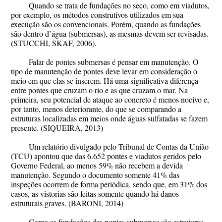
Quando se trata de fundações no seco, como em viadutos,
por exemplo, os métodos construtivos utilizados em sua
execução são os convencionais. Porém, quando as fundações
são dentro d’água (submersas), as mesmas devem ser revisadas.
(STUCCHI, SKAF, 2006).
Falar de pontes submersas é pensar em manutenção. O
tipo de manutenção de pontes deve levar em consideração o
meio em que elas se inserem. Há uma significativa diferença
entre pontes que cruzam o rio e as que cruzam o mar. Na
primeira, seu potencial de ataque ao concreto é menos nocivo e,
por tanto, menos deteriorante, do que se comparando a
estruturas localizadas em meios onde águas sulfatadas se fazem
presente. (SIQUEIRA, 2013)
Um relatório divulgado pelo Tribunal de Contas da União
(TCU) apontou que das 6.652 pontes e viadutos geridos pelo
Governo Federal, ao menos 59% não recebem a devida
manutenção. Segundo o documento somente 41% das
inspeções ocorrem de forma periódica, sendo que, em 31% dos
casos, as vistorias são feitas somente quando há danos
estruturais graves. (BARONI, 2014)
Como as fundações das pontes submersas são estruturas