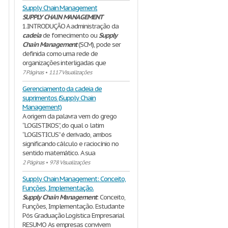
Supply Chain Management
SUPPLY
CHAIN
MANAGEMENT
1.INTRODUÇÃO A administração da
cadeia
de fornecimento ou
Supply
Chain
Management
(SCM), pode ser
definida como uma rede de
organizações interligadas que
7 Páginas
•
1117 Visualizações
Gerenciamento da cadeia de
suprimentos (Supply Chain
Management)
A origem da palavra vem do grego
“LOGISTIKOS”, do qual o latim
“LOGISTICUS” é derivado, ambos
significando cálculo e raciocínio no
sentido matemático. A sua
2 Páginas
•
978 Visualizações
Supply Chain Management: Conceito,
Funções, Implementação.
Supply
Chain
Management
: Conceito,
Funções, Implementação. Estudante
Pós Graduação Logística Empresarial
RESUMO As empresas convivem