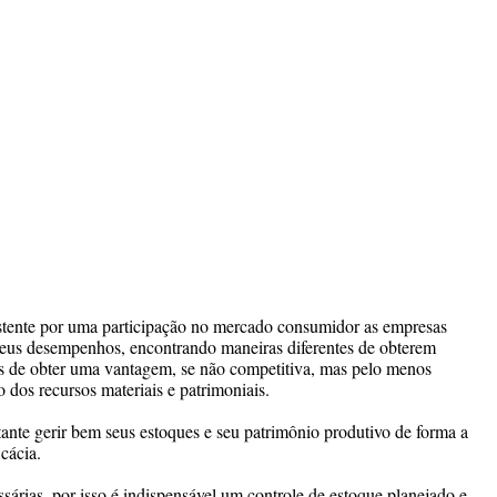
stente por uma participação no mercado consumidor as empresas
seus desempenhos, encontrando maneiras diferentes de obterem
s de obter uma vantagem, se não competitiva, mas pelo menos
 dos recursos materiais e patrimoniais.
ante gerir bem seus estoques e seu patrimônio produtivo de forma a
icácia.
árias, por isso é indispensável um controle de estoque planejado e