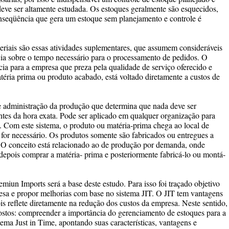
ve ser altamente estudada. Os estoques geralmente são esquecidos,
onseqüência que gera um estoque sem planejamento e controle é
riais são essas atividades suplementares, que assumem consideráveis
ncia sobre o tempo necessário para o processamento de pedidos. O
ia para a empresa que preza pela qualidade de serviço oferecido e
éria prima ou produto acabado, está voltado diretamente a custos de
e administração da produção que determina que nada deve ser
tes da hora exata. Pode ser aplicado em qualquer organização para
s. Com este sistema, o produto ou matéria-prima chega ao local de
or necessário. Os produtos somente são fabricados ou entregues a
O conceito está relacionado ao de produção por demanda, onde
depois comprar a matéria- prima e posteriormente fabricá-lo ou montá-
iun Imports será a base deste estudo. Para isso foi traçado objetivo
resa e propor melhorias com base no sistema JIT. O JIT tem vantagens
is reflete diretamente na redução dos custos da empresa. Neste sentido,
postos: compreender a importância do gerenciamento de estoques para a
tema Just in Time, apontando suas características, vantagens e