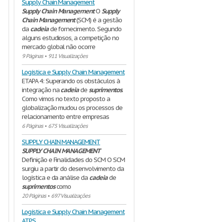
Supply Chain Management
Supply
Chain
Management
O
Supply
Chain
Management
(SCM) é a gestão
da
cadeia
de fornecimento. Segundo
alguns estudiosos, a competição no
mercado global não ocorre
9 Páginas
•
911 Visualizações
Logística e Supply Chain Management
ETAPA 4: Superando os obstáculos à
integração na
cadeia
de
suprimentos
.
Como vimos no texto proposto a
globalização mudou os processos de
relacionamento entre empresas
6 Páginas
•
675 Visualizações
SUPPLY CHAIN MANAGEMENT
SUPPLY
CHAIN
MANAGEMENT
Definição e Finalidades do SCM O SCM
surgiu a partir do desenvolvimento da
logística e da análise da
cadeia
de
suprimentos
como
20 Páginas
•
697 Visualizações
Logística e Supply Chain Management
ATPS