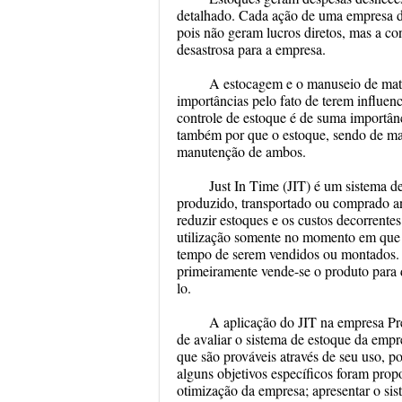
detalhado. Cada ação de uma empresa de
pois não geram lucros diretos, mas a c
desastrosa para a empresa.
A estocagem e o manuseio de mate
importâncias pelo fato de terem influe
controle de estoque é de suma importânc
também por que o estoque, sendo de mat
manutenção de ambos.
Just In Time (JIT) é um sistema d
produzido, transportado ou comprado an
reduzir estoques e os custos decorrente
utilização somente no momento em que f
tempo de serem vendidos ou montados. 
primeiramente vende-se o produto para 
lo.
A aplicação do JIT na empresa Prem
de avaliar o sistema de estoque da emp
que são prováveis através de seu uso, po
alguns objetivos específicos foram pro
otimização da empresa; apresentar o sis