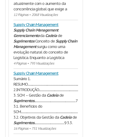
atualmente com o aumento da
concorrência global que exige a
12 Páginas
•
2068 Visualizações
Supply Chain Management
Supply
Chain
Management
Gerenciamento
da
Cadeia
de
Suprimentos
Conceito de
Supply
Chain
Management
surgiu como uma
evolução natural do conceito de
Logística. Enquanto a Logística
4 Páginas
•
795 Visualizações
Supply Chain Management
Sumário 1.
RESUMO..................................................................................................................5
2.INTRODUÇÃO......................................................................................................................6
3. SCM – Gestão da
Cadeia
de
Suprimentos
.....................................................................7
3.1. Benefícios do
SCM................................................................................................9
3.2. Objetivos da Gestão da
Cadeia
de
Suprimentos
..................................................9 3.3.
16 Páginas
•
751 Visualizações