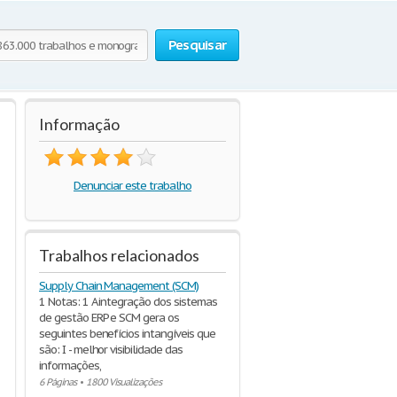
Pesquisar
Informação
Denunciar este trabalho
Trabalhos relacionados
Supply Chain Management (SCM)
1 Notas: 1 A integração dos sistemas
de gestão ERP e SCM gera os
seguintes benefícios intangíveis que
são: I - melhor visibilidade das
informações,
6 Páginas
•
1800 Visualizações