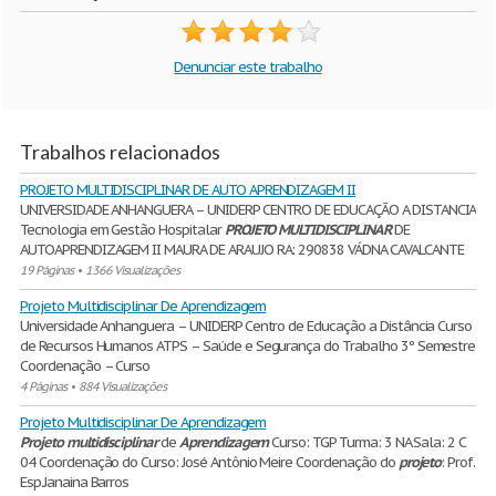
Denunciar este trabalho
Trabalhos relacionados
PROJETO MULTIDISCIPLINAR DE AUTO APRENDIZAGEM II
UNIVERSIDADE ANHANGUERA – UNIDERP CENTRO DE EDUCAÇÃO A DISTANCIA
Tecnologia em Gestão Hospitalar
PROJETO
MULTIDISCIPLINAR
DE
AUTOAPRENDIZAGEM II MAURA DE ARAUJO RA: 290838 VÁDNA CAVALCANTE
19 Páginas
•
1366 Visualizações
Projeto Multidisciplinar De Aprendizagem
Universidade Anhanguera – UNIDERP Centro de Educação a Distância Curso
de Recursos Humanos ATPS – Saúde e Segurança do Trabalho 3º Semestre
Coordenação – Curso
4 Páginas
•
884 Visualizações
Projeto Multidisciplinar De Aprendizagem
Projeto
multidisciplinar
de
Aprendizagem
Curso: TGP Turma: 3 NA Sala: 2 C
04 Coordenação do Curso: José Antônio Meire Coordenação do
projeto
: Prof.
Esp.Janaina Barros