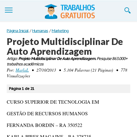
Trabalhos
Página Inicial
/
Humanas
/
Marketing
Projeto Multidisciplinar De
Cadastre-se
Auto Aprendizagem
Entre
Artigo:
Projeto Multidisciplinar De Auto Aprendizagem.
Pesquise 863.000+
trabalhos acadêmicos
Blog
Por:
MarlaL
• 27/10/2013 • 5.104 Palavras (21 Páginas) • 778
Visualizações
Contate-nos
Página 1 de 21
CURSO SUPERIOR DE TECNOLOGIA EM
GESTÃO DE RECURSOS HUMANOS
FERNANDA BORDIN – RA 350522
KARLA PIRES MAGAINE – RA 378735