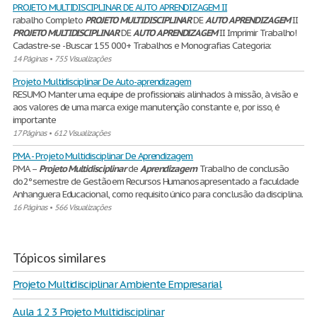
PROJETO MULTIDISCIPLINAR DE AUTO APRENDIZAGEM II
rabalho Completo
PROJETO
MULTIDISCIPLINAR
DE
AUTO
APRENDIZAGEM
II
PROJETO
MULTIDISCIPLINAR
DE
AUTO
APRENDIZAGEM
II Imprimir Trabalho!
Cadastre-se - Buscar 155 000+ Trabalhos e Monografias Categoria:
14 Páginas
•
755 Visualizações
Projeto Multidisciplinar De Auto-aprendizagem
RESUMO Manter uma equipe de profissionais alinhados à missão, à visão e
aos valores de uma marca exige manutenção constante e, por isso, é
importante
17 Páginas
•
612 Visualizações
PMA - Projeto Multidisciplinar De Aprendizagem
PMA –
Projeto
Multidisciplinar
de
Aprendizagem
Trabalho de conclusão
do 2º semestre de Gestão em Recursos Humanos apresentado a faculdade
Anhanguera Educacional, como requisito único para conclusão da disciplina.
16 Páginas
•
566 Visualizações
Tópicos similares
Projeto Multidisciplinar Ambiente Empresarial
Aula 1 2 3 Projeto Multidisciplinar