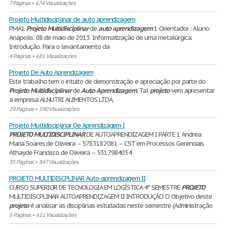
7 Páginas
•
674 Visualizações
Projeto Multidisciplinar de auto aprendizagem
PMA1
Projeto
Multidisciplinar
de
auto
aprendizagem
1 Orientador : Aluno:
Anápolis: 08 de maio de 2013. Informatização de uma metalúrgica.
Introdução. Para o levantamento da
4 Páginas
•
681 Visualizações
Projeto De Auto Aprendizagem
Este trabalho tem o intuito de demonstração e apreciação por parte do
Projeto
Multidisciplinar
de
Auto
-
Aprendizagem
. Tal
projeto
vem apresentar
a empresa ALNUTRI ALIMENTOS LTDA,
29 Páginas
•
590 Visualizações
Projeto Multidisciplinar De Aprendizagem I
PROJETO
MULTIDISCIPLINAR
DE AUTOAPRENDIZAGEM I PARTE 1 Andrea
Maria Soares de Oliveira – 5783182081 – CST em Processos Gerenciais
Athayde Francisco de Oliveira – 5317984034
35 Páginas
•
847 Visualizações
PROJETO MULTIDISCPLINAR Auto-aprendizagem II
CURSO SUPERIOR DE TECNOLOGIA EM LOGÍSTICA 4º SEMESTRE
PROJETO
MULTIDISCPLINAR AUTOAPRENDIZAGEM II INTRODUÇÃO O Objetivo deste
projeto
é analisar as disciplinas estudadas neste semestre (Administração
6 Páginas
•
611 Visualizações