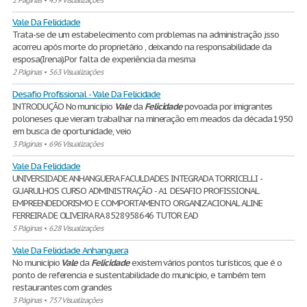
2 Páginas
•
459 Visualizações
Vale Da Felicidade
Trata-se de um estabelecimento com problemas na administração ,isso
acorreu após morte do proprietário , deixando na responsabilidade da
esposa(Irena).Por falta de experiência da mesma
2 Páginas
•
563 Visualizações
Desafio Profissional - Vale Da Felicidade
INTRODUÇÃO No município
Vale
da
Felicidade
povoada por imigrantes
poloneses que vieram trabalhar na mineração em meados da década 1950
em busca de oportunidade, veio
3 Páginas
•
696 Visualizações
Vale Da Felicidade
UNIVERSIDADE ANHANGUERA FACULDADES INTEGRADA TORRICELLI -
GUARULHOS CURSO ADMINISTRAÇÃO - A1 DESAFIO PROFISSIONAL
EMPREENDEDORISMO E COMPORTAMENTO ORGANIZACIONAL ALINE
FERREIRA DE OLIVEIRA RA 8528958646 TUTOR EAD
5 Páginas
•
628 Visualizações
Vale Da Felicidade Anhanguera
No município
Vale
da
Felicidade
existem vários pontos turísticos, que é o
ponto de referencia e sustentabilidade do município, e também tem
restaurantes com grandes
3 Páginas
•
757 Visualizações