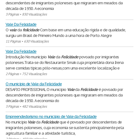
descendentes de imigrantes poloneses que migraram em meados da
década de 1950. A economia
3 Páginas
•
830 Visualizações
Vale Da Felicidade
O
vale
da
felicidade
Com base em uma educação rígida e de qualidade,
surgiu um Brasil de Primeiro Mundo a uma hora de Porto Alegre
11 Páginas
•
630 Visualizações
Vale Da Felicidade
Introdução No município
Vale
da
Felicidade
povoado por imigrantes
poloneses.Trata-se do Restaurante Smak cuja proprietária dona Irena
serve comidas típicas pólo-nesas,com uma excelente localização e
2 Páginas
•
752 Visualizações
O município de Vale da Felicidade
DESAFIO PROFISSIONAL O município
Vale
da
Felicidade
é povoado por
descendentes de imigrantes poloneses que migraram em meados da
década de 1950. A economia do
3 Páginas
•
482 Visualizações
Empreendedorismo no município de Vale da Felicidade
No município
Vale
da
Felicidade
que é povoado por descendentes de
imigrantes poloneses, cuja economia se sustenta principalmente pela
agricultura familiar e a atividade turística,