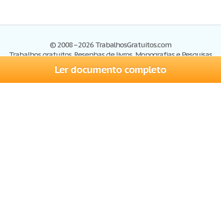
© 2008–2026 TrabalhosGratuitos.com
Trabalhos gratuitos, Resenhas de livros, Monografias e Pesquisas
Ler documento completo
Trabalhos
Cadastre-se
Entre
Blog
Ajuda
Contate-nos
Mapa do site
Politica de privacidade