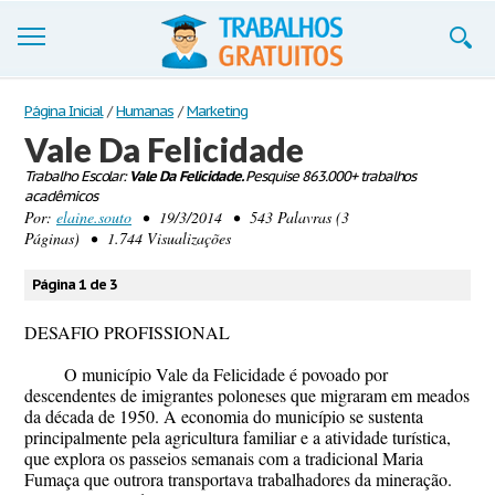
Trabalhos
Página Inicial
/
Humanas
/
Marketing
Vale Da Felicidade
Cadastre-se
Trabalho Escolar:
Vale Da Felicidade.
Pesquise 863.000+ trabalhos
acadêmicos
Entre
Por:
elaine.souto
• 19/3/2014 • 543 Palavras (3
Páginas) • 1.744 Visualizações
Blog
Página 1 de 3
Contate-nos
DESAFIO PROFISSIONAL
O município Vale da Felicidade é povoado por
descendentes de imigrantes poloneses que migraram em meados
da década de 1950. A economia do município se sustenta
principalmente pela agricultura familiar e a atividade turística,
que explora os passeios semanais com a tradicional Maria
Fumaça que outrora transportava trabalhadores da mineração.