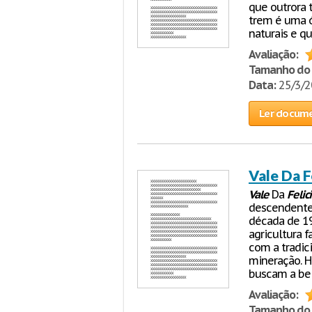
que outrora 
trem é uma ó
naturais e q
Avaliação:
Tamanho do 
Data:
25/3/
Ler docum
Vale Da F
Vale
Da
Felic
descendente
década de 19
agricultura f
com a tradic
mineração. H
buscam a bel
Avaliação:
Tamanho do 