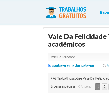
Traba
Vale Da Felicidade 
acadêmicos
qualquer uma das palavras
t
776 Trabalhos sobre Vale Da Felicida
Ir para a página
Anterior
1
2