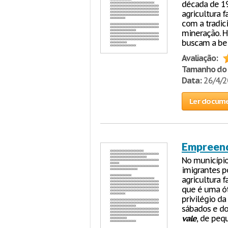
década de 19
agricultura f
com a tradic
mineração. H
buscam a bel
Avaliação:
Tamanho do 
Data:
26/4/
Ler docum
Empreend
No municípi
imigrantes p
agricultura f
que é uma ót
privilégio d
sábados e do
vale
, de peq