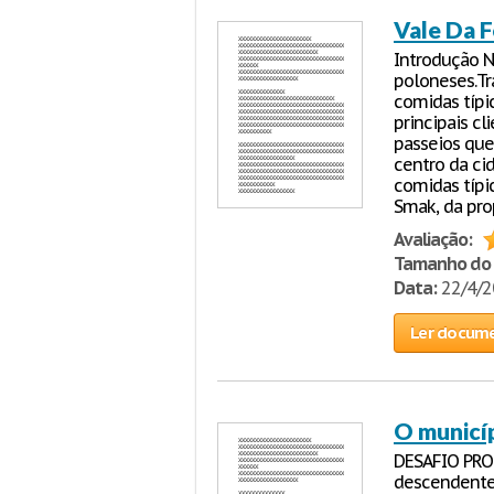
Vale Da F
Introdução 
poloneses.Tr
comidas típi
principais cl
passeios que
centro da cid
comidas típi
Smak, da prop
Avaliação:
Tamanho do 
Data:
22/4/
Ler docum
O municíp
DESAFIO PRO
descendente