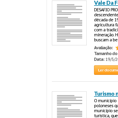
Vale Da F
DESAFIO PRO
descendente
década de 19
agricultura f
com a tradic
mineração. H
buscam a bel
Avaliação:
Tamanho do 
Data:
19/3/
Ler docum
Turismo n
O município
poloneses q
município se 
turística, q