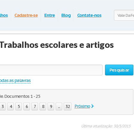
lhos
Cadastre-se
Entre
Blog
Contate-nos
Trabalhos escolares e artigos
Pesquisar
odas as palavras
de. Documentos 1 - 25
Próximo
3
4
5
6
7
8
9
...
32
Última atualização: 30/3/2015