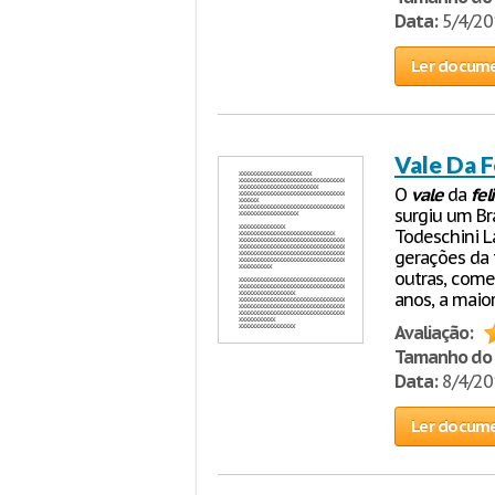
Data:
5/4/2
Ler docum
Vale Da F
O
vale
da
fel
surgiu um Br
Todeschini L
gerações da 
outras, começ
anos, a maior
Avaliação:
Tamanho do 
Data:
8/4/2
Ler docum