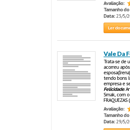
Avaliação:
Tamanho do 
Data:
23/5/
Ler docum
Vale Da F
Trata-se de 
acorreu após
esposa(Irena
tendo bons l
empresa e s
Felicidade
. 
Smak, com o 
FRAQUEZAS (
Avaliação:
Tamanho do 
Data:
29/5/