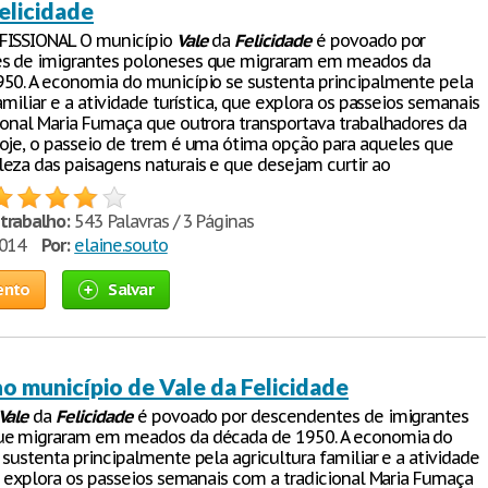
elicidade
FISSIONAL O município
Vale
da
Felicidade
é povoado por
s de imigrantes poloneses que migraram em meados da
50. A economia do município se sustenta principalmente pela
amiliar e a atividade turística, que explora os passeios semanais
ional Maria Fumaça que outrora transportava trabalhadores da
oje, o passeio de trem é uma ótima opção para aqueles que
eza das paisagens naturais e que desejam curtir ao
trabalho:
543 Palavras / 3 Páginas
2014
Por:
elaine.souto
ento
Salvar
o município de Vale da Felicidade
Vale
da
Felicidade
é povoado por descendentes de imigrantes
ue migraram em meados da década de 1950. A economia do
sustenta principalmente pela agricultura familiar e a atividade
ue explora os passeios semanais com a tradicional Maria Fumaça