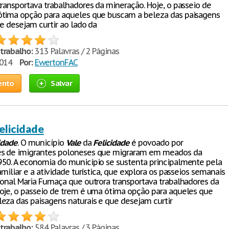
transportava trabalhadores da mineração. Hoje, o passeio de
tima opção para aqueles que buscam a beleza das paisagens
ue desejam curtir ao lado da
trabalho:
313 Palavras / 2 Páginas
2014
Por:
EwertonFAC
ento
Salvar
elicidade
idade
. O município
Vale
da
Felicidade
é povoado por
s de imigrantes poloneses que migraram em meados da
50. A economia do município se sustenta principalmente pela
amiliar e a atividade turística, que explora os passeios semanais
ional Maria Fumaça que outrora transportava trabalhadores da
oje, o passeio de trem é uma ótima opção para aqueles que
eza das paisagens naturais e que desejam curtir
trabalho:
584 Palavras / 3 Páginas