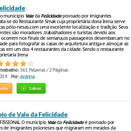
elicidade
No município
Vale
da
Felicidade
povoado por imigrantes
ata-se do Restaurante Smak cuja proprietária dona Irena serve
cas pólo-nesas,com uma excelente localização e tradição. Seus
ientes são moradores ,trabalhadores e turistas devido aos
 ocorrem nos finais de semana,os passageiros desembarcam no
ade para fotografar as casas de arquitetura antiga e almoçar as
cas em um dos 4 restaurantes da cidade. Sendo o restaurante
rietaria Irena
trabalho:
361 Palavras / 2 Páginas
2014
Por:
ayanna
ento
Salvar
io de Vale da Felicidade
FISSIONAL O município
Vale
da
Felicidade
é povoado por
s de imigrantes poloneses que migraram em meados da