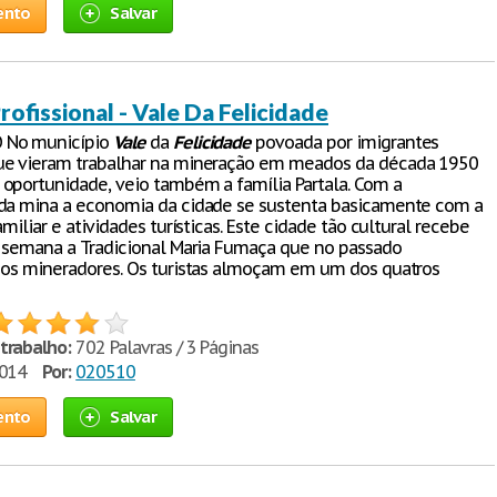
ento
Salvar
rofissional - Vale Da Felicidade
 No município
Vale
da
Felicidade
povoada por imigrantes
ue vieram trabalhar na mineração em meados da década 1950
oportunidade, veio também a família Partala. Com a
da mina a economia da cidade se sustenta basicamente com a
amiliar e atividades turísticas. Este cidade tão cultural recebe
e semana a Tradicional Maria Fumaça que no passado
 os mineradores. Os turistas almoçam em um dos quatros
trabalho:
702 Palavras / 3 Páginas
2014
Por:
020510
ento
Salvar