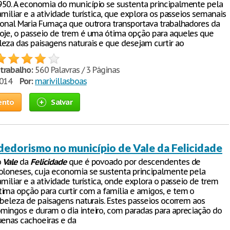
50. A economia do município se sustenta principalmente pela
amiliar e a atividade turística, que explora os passeios semanais
ional Maria Fumaça que outrora transportava trabalhadores da
oje, o passeio de trem é uma ótima opção para aqueles que
eza das paisagens naturais e que desejam curtir ao
trabalho:
560 Palavras / 3 Páginas
2014
Por:
marivillasboas
ento
Salvar
edorismo no município de Vale da Felicidade
o
Vale
da
Felicidade
que é povoado por descendentes de
oloneses, cuja economia se sustenta principalmente pela
amiliar e a atividade turística, onde explora o passeio de trem
ima opção para curtir com a família e amigos, e tem o
a beleza de paisagens naturais. Estes passeios ocorrem aos
mingos e duram o dia inteiro, com paradas para apreciação do
uenas cachoeiras e da