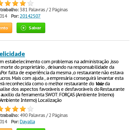
trabalho:
381 Palavras / 2 Páginas
2014
Por:
20142507
ento
Salvar
elicidade
um estabelecimento com problemas na administração ,isso
 morte do proprietário , deixando na responsabilidade da
).Por falta de experiência da mesma ,o restaurante não estava
ucros. Mais com ajuda , a empresária conseguirá levantar esta
erá reconhecida como o melhor restaurante do
Vale
da
Analise dos aspectos favoráveis e desfavoráveis do Restaurante
auxilio da ferramenta SWOT: FORÇAS (Ambiente Interno)
Ambiente Interno) Localização
trabalho:
490 Palavras / 2 Páginas
2014
Por:
Dayalla