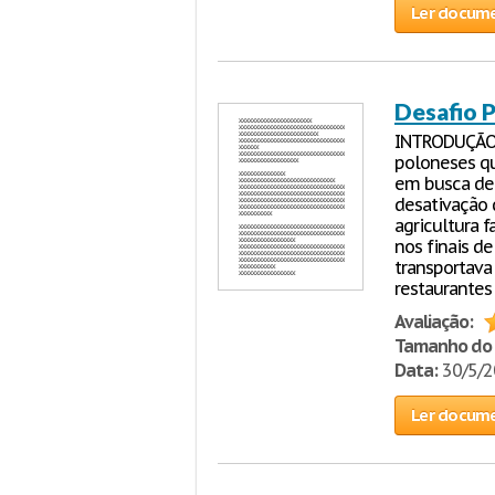
Ler docum
Desafio P
INTRODUÇÃO
poloneses q
em busca de 
desativação 
agricultura f
nos finais d
transportava
restaurantes
Avaliação:
Tamanho do 
Data:
30/5/
Ler docum