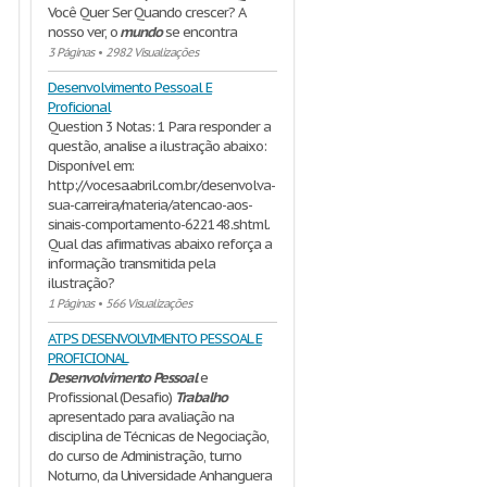
Você Quer Ser Quando crescer? A
nosso ver, o
mundo
se encontra
3 Páginas
•
2982 Visualizações
Desenvolvimento Pessoal E
Proficional
Question 3 Notas: 1 Para responder a
questão, analise a ilustração abaixo:
Disponível em:
http://vocesa.abril.com.br/desenvolva-
sua-carreira/materia/atencao-aos-
sinais-comportamento-622148.shtml.
Qual das afirmativas abaixo reforça a
informação transmitida pela
ilustração?
1 Páginas
•
566 Visualizações
ATPS DESENVOLVIMENTO PESSOAL E
PROFICIONAL
Desenvolvimento
Pessoal
e
Profissional (Desafio)
Trabalho
apresentado para avaliação na
disciplina de Técnicas de Negociação,
do curso de Administração, turno
Noturno, da Universidade Anhanguera