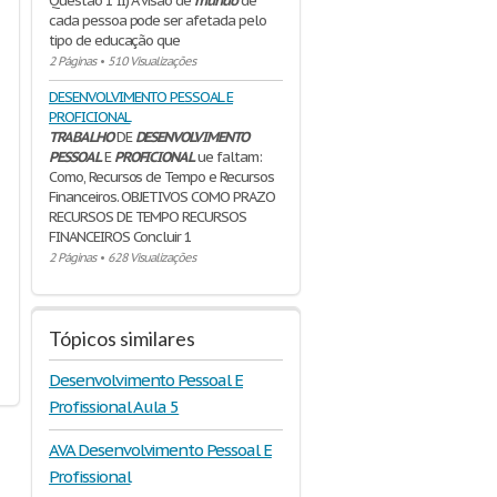
Questão 1 II) A visão de
mundo
de
cada pessoa pode ser afetada pelo
tipo de educação que
2 Páginas
•
510 Visualizações
DESENVOLVIMENTO PESSOAL E
PROFICIONAL
TRABALHO
DE
DESENVOLVIMENTO
PESSOAL
E
PROFICIONAL
ue faltam:
Como, Recursos de Tempo e Recursos
Financeiros. OBJETIVOS COMO PRAZO
RECURSOS DE TEMPO RECURSOS
FINANCEIROS Concluir 1
2 Páginas
•
628 Visualizações
Tópicos similares
Desenvolvimento Pessoal E
Profissional Aula 5
AVA Desenvolvimento Pessoal E
Profissional