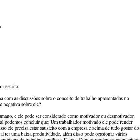
O
r escrito:
na com as discussões sobre o conceito de trabalho apresentadas no
 e negativa sobre ele?
 humano, e ele pode ser considerado como motivador ou desmotivador,
al podemos concluir que: Um trabalhador motivado ele pode render
sso ele precisa estar satisfeito com a empresa e acima de tudo gostar do
ai ter uma baixa produtividade, além disso pode ocasionar vários
u ambiente de trabalho, familiar e físicos. Com as mudanças acontecidas