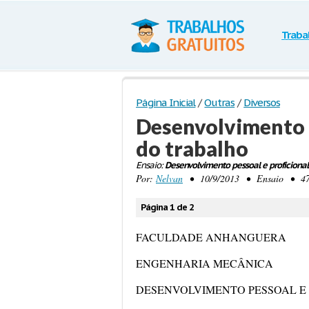
Traba
Página Inicial
/
Outras
/
Diversos
Desenvolvimento p
do trabalho
Ensaio:
Desenvolvimento pessoal e proficional
Por:
Nelvan
• 10/9/2013 • Ensaio • 473 
Página 1 de 2
FACULDADE ANHANGUERA
ENGENHARIA MECÂNICA
DESENVOLVIMENTO PESSOAL E