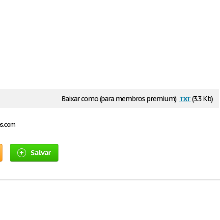
txt
Baixar como (para membros premium)
(3.3 Kb)
os.com
Salvar