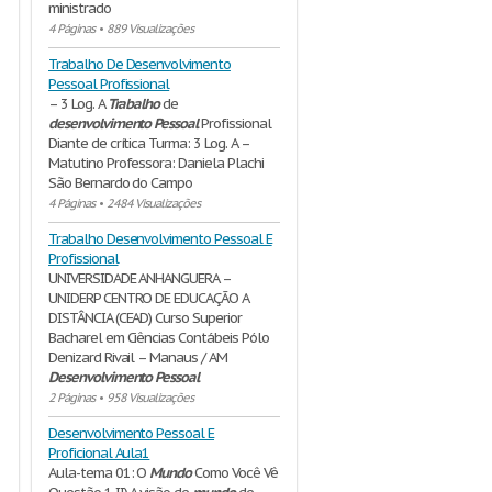
ministrado
4 Páginas
•
889 Visualizações
Trabalho De Desenvolvimento
Pessoal Profissional
– 3 Log. A
Trabalho
de
desenvolvimento
Pessoal
Profissional
Diante de crítica Turma: 3 Log. A –
Matutino Professora: Daniela Plachi
São Bernardo do Campo
4 Páginas
•
2484 Visualizações
Trabalho Desenvolvimento Pessoal E
Profissional
UNIVERSIDADE ANHANGUERA –
UNIDERP CENTRO DE EDUCAÇÃO A
DISTÂNCIA (CEAD) Curso Superior
Bacharel em Ciências Contábeis Pólo
Denizard Rivail – Manaus / AM
Desenvolvimento
Pessoal
2 Páginas
•
958 Visualizações
Desenvolvimento Pessoal E
Proficional Aula1
Aula-tema 01: O
Mundo
Como Você Vê