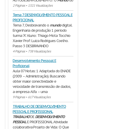
AUTODESENVOLVIMENTO: O
Mundo
do
2 Páginas
•
1321 Visualizações
Tema 7 DESENVOLVIMENTO PESSOAL E
PROFICIONAL
Tema 7, Desbravando o
mundo
digital.
Engenharia de produção 1 período
turma “A” Aluno: Thiago Mota Tocchio
Xavier Prof: Luiza Rodrigues Coelho.
Passo 3 DESBRAVANDO
4 Páginas
•
738 Visualizações
Desenvolvimento Pessoal E
Proficional
Aula 07 Notas: 1 Adaptada do ENADE
(2009 – Administração). Buscando
obter maior conectividade e
velocidade de transmissão de dados,
a empresa Alfa – uma
9 Páginas
•
617 Visualizações
TRABALHO DE DESENVOLVIMENTO
PESSOAL E PROFISSIONAL
TRABALHO
DE
DESENVOLVIMENTO
PESSOAL
E PROFISSIONAL Atividade
colaborativa Projeto de Vida: O Que