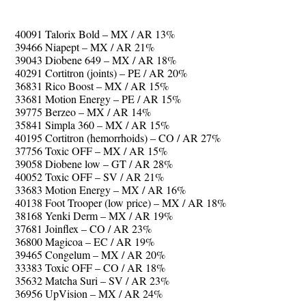
40091 Talorix Bold – MX / AR 13%
39466 Niapept – MX / AR 21%
39043 Diobene 649 – MX / AR 18%
40291 Cortitron (joints) – PE / AR 20%
36831 Rico Boost – MX / AR 15%
33681 Motion Energy – PE / AR 15%
39775 Berzeo – MX / AR 14%
35841 Simpla 360 – MX / AR 15%
40195 Cortitron (hemorrhoids) – CO / AR 27%
37756 Toxic OFF – MX / AR 15%
39058 Diobene low – GT / AR 28%
40052 Toxic OFF – SV / AR 21%
33683 Motion Energy – MX / AR 16%
40138 Foot Trooper (low price) – MX / AR 18%
38168 Yenki Derm – MX / AR 19%
37681 Joinflex – CO / AR 23%
36800 Magicoa – EC / AR 19%
39465 Congelum – MX / AR 20%
33383 Toxic OFF – CO / AR 18%
35632 Matcha Suri – SV / AR 23%
36956 UpVision – MX / AR 24%