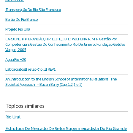
Transposição Do Rio São Francisco
Barão Do Rio Branco
Projeto Rio Una
CARBONE, P. P; BRANDÃO, H.P; LEITE, J. B. D; WILHENA, R. M. P. Gestão Por
Competência E Gestão Do Conhecimento. Rio De Janeiro: Fundação Getúlio
Vargas, 2005
Agua.Rio +20
LabCircuitosII relat+¦rio III REV1
An Introduction to the English School of International Relations: The
Societal Approach. – Buzan Barry (Cap. 1,2,3 e 5)
Tópicos similares
Rio Ural
Estrutura De Mercado De Setor Supermercadista Do Rio Grande