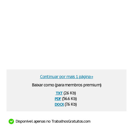
Continuar por mais 1 página »
Baixar como (para membros premium)
txt
(2.6 Kb)
pdf
(56.6 Kb)
docx
(7.6 Kb)
Disponível apenas no TrabalhosGratuitos.com