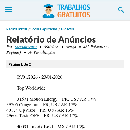
Trabalhos
Página Inicial
/
Sociais Aplicadas
/
Filosofia
Relatório de Anúncios
Cadastre-se
Por:
taciooliveirat
• 8/4/2026 • Artigo • 485 Palavras (2
Páginas) • 79 Visualizações
Entre
Blog
Página 1 de 2
Contate-nos
09/01/2026 - 23/01/2026
Top Worldwide
31571 Motion Energy – PR, US / AR 17%
39705 Congelum – PR, US / AR 17%
40174 UpVizol – PR, US / AR 16%
29604 Toxic OFF – PR, US / AR 17%
40091 Talorix Bold – MX / AR 13%