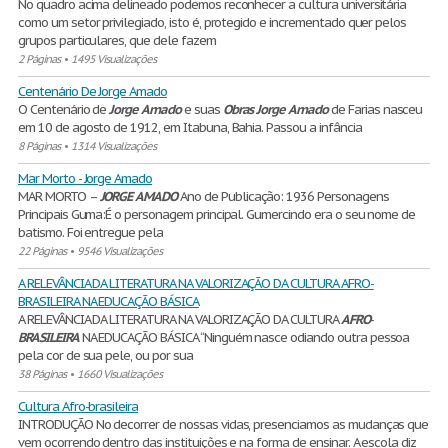
No quadro acima delineado podemos reconhecer a cultura universitária
como um setor privilegiado, isto é, protegido e incrementado quer pelos
grupos particulares, que dele fazem
2 Páginas
•
1495 Visualizações
Centenário De Jorge Amado
O Centenário de
Jorge
Amado
e suas
Obras
Jorge
Amado
de Farias nasceu
em 10 de agosto de 1912, em Itabuna, Bahia. Passou a infância
8 Páginas
•
1314 Visualizações
Mar Morto - Jorge Amado
MAR MORTO –
JORGE
AMADO
Ano de Publicação: 1936 Personagens
Principais Guma:É o personagem principal. Gumercindo era o seu nome de
batismo. Foi entregue pela
22 Páginas
•
9546 Visualizações
A RELEVÂNCIA DA LITERATURA NA VALORIZAÇÃO DA CULTURA AFRO-
BRASILEIRA NA EDUCAÇÃO BÁSICA
A RELEVÂNCIA DA LITERATURA NA VALORIZAÇÃO DA CULTURA
AFRO
-
BRASILEIRA
NA EDUCAÇÃO BÁSICA “Ninguém nasce odiando outra pessoa
pela cor de sua pele, ou por sua
38 Páginas
•
1660 Visualizações
Cultura Afro-brasileira
INTRODUÇÃO No decorrer de nossas vidas, presenciamos as mudanças que
vem ocorrendo dentro das instituições e na forma de ensinar. A escola diz