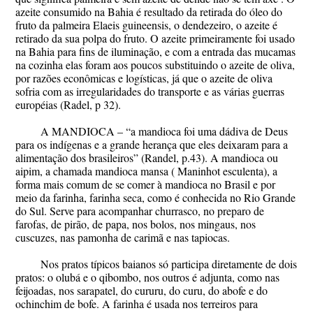
azeite consumido na Bahia é resultado da retirada do óleo do
fruto da palmeira Elaeis guineensis, o dendezeiro, o azeite é
retirado da sua polpa do fruto. O azeite primeiramente foi usado
na Bahia para fins de iluminação, e com a entrada das mucamas
na cozinha elas foram aos poucos substituindo o azeite de oliva,
por razões econômicas e logísticas, já que o azeite de oliva
sofria com as irregularidades do transporte e as várias guerras
européias (Radel, p 32).
A MANDIOCA – “a mandioca foi uma dádiva de Deus
para os indígenas e a grande herança que eles deixaram para a
alimentação dos brasileiros” (Randel, p.43). A mandioca ou
aipim, a chamada mandioca mansa ( Maninhot esculenta), a
forma mais comum de se comer à mandioca no Brasil e por
meio da farinha, farinha seca, como é conhecida no Rio Grande
do Sul. Serve para acompanhar churrasco, no preparo de
farofas, de pirão, de papa, nos bolos, nos mingaus, nos
cuscuzes, nas pamonha de carimã e nas tapiocas.
Nos pratos típicos baianos só participa diretamente de dois
pratos: o olubá e o qibombo, nos outros é adjunta, como nas
feijoadas, nos sarapatel, do cururu, do curu, do abofe e do
ochinchim de bofe. A farinha é usada nos terreiros para