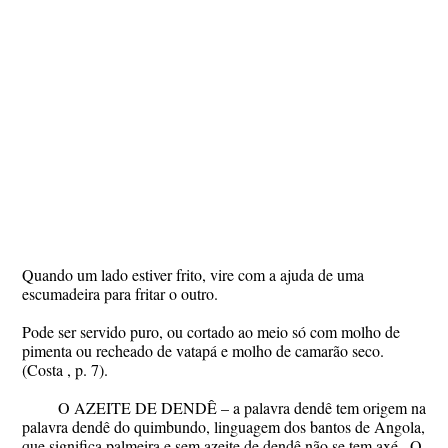
Quando um lado estiver frito, vire com a ajuda de uma
escumadeira para fritar o outro.
Pode ser servido puro, ou cortado ao meio só com molho de
pimenta ou recheado de vatapá e molho de camarão seco.
(Costa , p. 7).
O AZEITE DE DENDÊ – a palavra dendê tem origem na
palavra dendê do quimbundo, linguagem dos bantos de Angola,
que significa palmeira e sem azeite de dendê não se tem axé . O