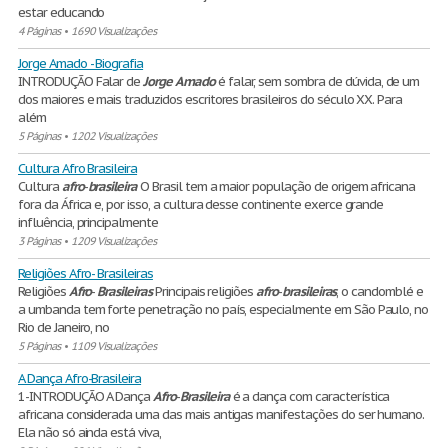
estar educando
4 Páginas
•
1690 Visualizações
Jorge Amado - Biografia
INTRODUÇÃO Falar de
Jorge
Amado
é falar, sem sombra de dúvida, de um
dos maiores e mais traduzidos escritores brasileiros do século XX. Para
além
5 Páginas
•
1202 Visualizações
Cultura Afro Brasileira
Cultura
afro
-
brasileira
O Brasil tem a maior população de origem africana
fora da África e, por isso, a cultura desse continente exerce grande
influência, principalmente
3 Páginas
•
1209 Visualizações
Religiões Afro- Brasileiras
Religiões
Afro
-
Brasileiras
Principais religiões
afro
-
brasileiras
, o candomblé e
a umbanda tem forte penetração no país, especialmente em São Paulo, no
Rio de Janeiro, no
5 Páginas
•
1109 Visualizações
A Dança Afro-Brasileira
1-INTRODUÇÃO A Dança
Afro
-
Brasileira
é a dança com característica
africana considerada uma das mais antigas manifestações do ser humano.
Ela não só ainda está viva,