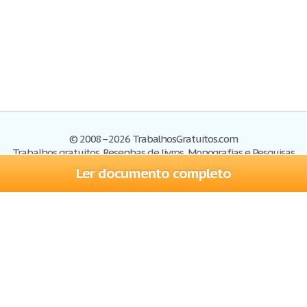
© 2008–2026 TrabalhosGratuitos.com
Trabalhos gratuitos, Resenhas de livros, Monografias e Pesquisas
Ler documento completo
Trabalhos
Cadastre-se
Entre
Blog
Ajuda