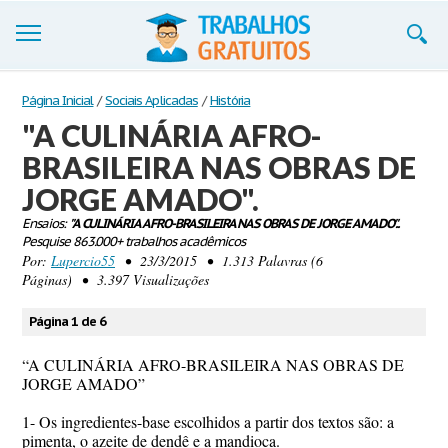
Trabalhos
Página Inicial
/
Sociais Aplicadas
/
História
"A CULINÁRIA AFRO-
Cadastre-se
BRASILEIRA NAS OBRAS DE
Entre
JORGE AMADO".
Blog
Ensaios:
"A CULINÁRIA AFRO-BRASILEIRA NAS OBRAS DE JORGE AMADO"..
Pesquise 863.000+ trabalhos acadêmicos
Por:
Lupercio55
• 23/3/2015 • 1.313 Palavras (6
Contate-nos
Páginas) • 3.397 Visualizações
Página 1 de 6
“A CULINÁRIA AFRO-BRASILEIRA NAS OBRAS DE
JORGE AMADO”
1- Os ingredientes-base escolhidos a partir dos textos são: a
pimenta, o azeite de dendê e a mandioca.