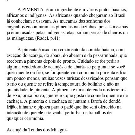
A PIMENTA- é um ingrediente em vários pratos baianos,
africanos e indígenas. As africanas quando chegaram ao Brasil
já conheciam e usavam. As mucamas das senhoras dos
engenhos encontraram as pimentas na cozinhas, pois as mesmas
já eram usadas pelas indígenas, elas podiam ser as de cheiros ou
as malaguetas. (Radel, p.41)
A pimenta é usada no cozimento da comida baiana, com
exceção do acarajé, do abará, do aberém e da passarinhada, que
recebem a pimenta depois de pronto. Cuidado se for pedir a
alguma vendedora de acarajés e de abarás se perguntar se você
quer quente ou frio, se for quente vira com muita pimenta e frio
um pouco menos, muitas vezes turistas desavisados pensam que
o frio ou quente se refere à temperatura do bolinho e não na
quantidade de pimenta. A pimenta é uma oferenda nos terreiros
de Exu, orixá bravo, guerreiro, que gosta de comida quente e de
cachaça. A pimenta e a cachaça se juntam a farofa de dendê,
feijão, inhame e pipoca para o padê que lhe será oferecido na
intenção de que ele não venha perturbar os trabalhos de
qualquer cerimônia.
Acarajé da Tendas dos Milagres