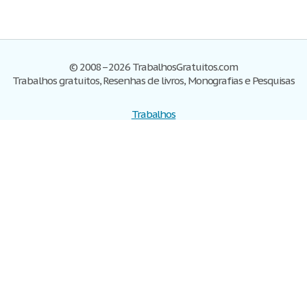
© 2008–2026 TrabalhosGratuitos.com
Trabalhos gratuitos, Resenhas de livros, Monografias e Pesquisas
Trabalhos
Cadastre-se
Entre
Blog
Ajuda
Contate-nos
Mapa do site
Politica de privacidade