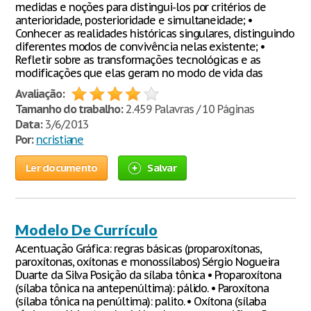
medidas e noções para distingui-los por critérios de
anterioridade, posterioridade e simultaneidade; •
Conhecer as realidades históricas singulares, distinguindo
diferentes modos de convivência nelas existente; •
Refletir sobre as transformações tecnológicas e as
modificações que elas geram no modo de vida das
Avaliação:
Tamanho do trabalho:
2.459 Palavras / 10 Páginas
Data:
3/6/2013
Por:
ncristiane
Ler documento
Salvar
Modelo De Currículo
Acentuação Gráfica: regras básicas (proparoxítonas,
paroxítonas, oxítonas e monossílabos) Sérgio Nogueira
Duarte da Silva Posição da sílaba tônica • Proparoxítona
(sílaba tônica na antepenúltima): pálido. • Paroxítona
(sílaba tônica na penúltima): palito. • Oxítona (sílaba