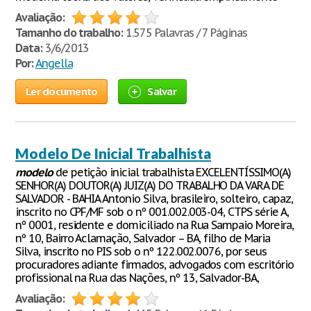
Avaliação:
Tamanho do trabalho:
1.575 Palavras / 7 Páginas
Data:
3/6/2013
Por:
Angella
Ler documento
Salvar
Modelo De Inicial Trabalhista
modelo
de petição inicial trabalhista EXCELENTÍSSIMO(A)
SENHOR(A) DOUTOR(A) JUIZ(A) DO TRABALHO DA VARA DE
SALVADOR - BAHIA Antonio Silva, brasileiro, solteiro, capaz,
inscrito no CPF/MF sob o nº 001.002.003-04, CTPS série A,
nº 0001, residente e domiciliado na Rua Sampaio Moreira,
nº 10, Bairro Aclamação, Salvador – BA, filho de Maria
Silva, inscrito no PIS sob o nº 122.002.0076, por seus
procuradores adiante firmados, advogados com escritório
profissional na Rua das Nações, nº 13, Salvador-BA,
Avaliação: