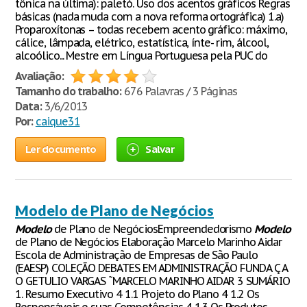
tônica na última): paletó. Uso dos acentos gráficos Regras
básicas (nada muda com a nova reforma ortográfica) 1.a)
Proparoxítonas – todas recebem acento gráfico: máximo,
cálice, lâmpada, elétrico, estatística, ínte- rim, álcool,
alcoólico... Mestre em Língua Portuguesa pela PUC do
Avaliação:
Tamanho do trabalho:
676 Palavras / 3 Páginas
Data:
3/6/2013
Por:
caique31
Ler documento
Salvar
Modelo de Plano de Negócios
Modelo
de Plano de NegóciosEmpreendedorismo
Modelo
de Plano de Negócios Elaboração Marcelo Marinho Aidar
Escola de Administração de Empresas de São Paulo
(EAESP) COLEÇÃO DEBATES EM ADMINISTRAÇÃO FUNDA Ç A
O GETULIO VARGAS ˜MARCELO MARINHO AIDAR 3 SUMÁRIO
1. Resumo Executivo 4 1.1 Projeto do Plano 4 1.2 Os