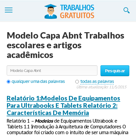
Trabalhos
Modelo Capa Abnt Trabalhos
Cadastre-se
escolares e artigos
acadêmicos
Entre
Blog
Pesquisar
Contate-nos
qualquer uma das palavras
todas as palavras
Última atualização: 11/5/2015
Relatório 1:Modelos De Equipamentos
Para Ultrabooks E Tablets Relatório 2:
Características De Memória
Relatório 1 –
Modelos
de Equipamentos Ultrabook e
Tablets 1.1 Introdução à Arquitetura de Computadores O
computador foi criado com o intuito de ser uma máquina