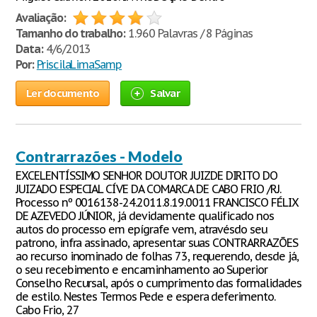
Avaliação:
Tamanho do trabalho:
1.960 Palavras / 8 Páginas
Data:
4/6/2013
Por:
PriscilaLimaSamp
Ler documento
Salvar
Contrarrazões - Modelo
EXCELENTÍSSIMO SENHOR DOUTOR JUIZDE DIRITO DO
JUIZADO ESPECIAL CÍVE DA COMARCA DE CABO FRIO /RJ.
Processo nº 0016138-24.2011.8.19.0011 FRANCISCO FÉLIX
DE AZEVEDO JÚNIOR, já devidamente qualificado nos
autos do processo em epígrafe vem, atravésdo seu
patrono, infra assinado, apresentar suas CONTRARRAZÕES
ao recurso inominado de folhas 73, requerendo, desde já,
o seu recebimento e encaminhamento ao Superior
Conselho Recursal, após o cumprimento das formalidades
de estilo. Nestes Termos Pede e espera deferimento.
Cabo Frio, 27