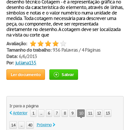
desenho técnico Cotagem - é a representação gráfica no
desenho da característica do elemento, através de linhas,
símbolos e notas e o valor numérico numa unidade de
medida. Toda cotagem necessária para descrever uma
peça, ou componente, deve ser representada
diretamente no desenho. A cotagem deve ser localizada
na vista ou corte que
Avaliação:
Tamanho do trabalho:
936 Palavras / 4 Páginas
Data:
6/6/2013
Por:
juliana135
Ler documento
Salvar
Ir para a página
Anterior
1
...
6
7
8
9
10
11
12
13
Próximo
14
...
40