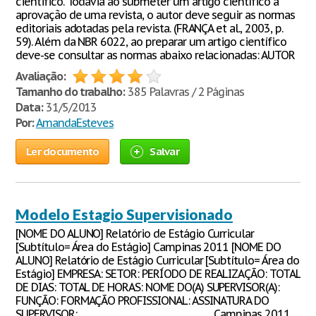
cientifico. Todavia ao submeter um artigo científico à
aprovação de uma revista, o autor deve seguir as normas
editoriais adotadas pela revista. (FRANÇA et al., 2003, p.
59). Além da NBR 6022, ao preparar um artigo científico
deve-se consultar as normas abaixo relacionadas: AUTOR
Avaliação:
Tamanho do trabalho:
385 Palavras / 2 Páginas
Data:
31/5/2013
Por:
AmandaEsteves
Ler documento
Salvar
Modelo Estagio Supervisionado
[NOME DO ALUNO] Relatório de Estágio Curricular
[Subtítulo= Área do Estágio] Campinas 2011 [NOME DO
ALUNO] Relatório de Estágio Curricular [Subtítulo= Área do
Estágio] EMPRESA: SETOR: PERÍODO DE REALIZAÇÃO: TOTAL
DE DIAS: TOTAL DE HORAS: NOME DO(A) SUPERVISOR(A):
FUNÇÃO: FORMAÇÃO PROFISSIONAL: ASSINATURA DO
SUPERVISOR:________________________________ Campinas 2011