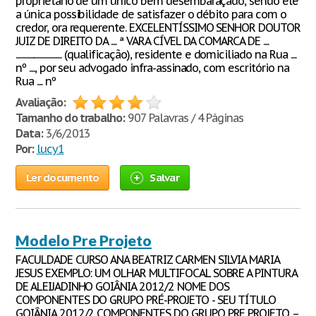
proprietário de um único bem desembaraçado, sendo ele
a única possibilidade de satisfazer o débito para com o
credor, ora requerente. EXCELENTÍSSIMO SENHOR DOUTOR
JUIZ DE DIREITO DA .... ª VARA CÍVEL DA COMARCA DE ....
................................. (qualificação), residente e domiciliado na Rua ....
nº ...., por seu advogado infra-assinado, com escritório na
Rua .... nº
Avaliação:
Tamanho do trabalho:
907 Palavras / 4 Páginas
Data:
3/6/2013
Por:
lucy1
Ler documento
Salvar
Modelo Pre Projeto
FACULDADE CURSO ANA BEATRIZ CARMEN SILVIA MARIA
JESUS EXEMPLO: UM OLHAR MULTIFOCAL SOBRE A PINTURA
DE ALEIJADINHO GOIÂNIA 2012/2 NOME DOS
COMPONENTES DO GRUPO PRÉ-PROJETO - SEU TÍTULO
GOIÂNIA 2012/2 COMPONENTES DO GRUPO PRE PROJETO –