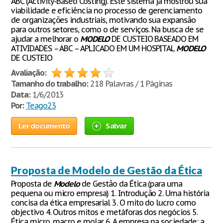
ABC (Activity-Based Costing). Este sistema já mostrou sua
viabilidade e eficiência no processo de gerenciamento
de organizações industriais, motivando sua expansão
para outros setores, como o de serviços. Na busca de se
ajudar a melhorar o
MODELO
DE CUSTEIO BASEADO EM
ATIVIDADES – ABC – APLICADO EM UM HOSPITAL
MODELO
DE CUSTEIO
Avaliação:
Tamanho do trabalho:
218 Palavras / 1 Páginas
Data:
1/6/2013
Por:
Teago23
Ler documento
Salvar
Proposta de Modelo de Gestão da Ética
Proposta de
Modelo
de Gestão da Ética (para uma
pequena ou micro empresa) 1. Introdução 2. Uma história
concisa da ética empresarial 3. O mito do lucro como
objectivo 4. Outros mitos e metáforas dos negócios 5.
Ética micro, macro e molar 6. A empresa na sociedade: a