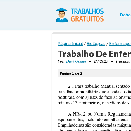
Traba
Página Inicial
/
Biológicas
/
Enfermag
Trabalho De Enf
Por:
Davi Gomes
• 2/7/2025 • Trabalho a
Página 1 de 2
2.1 Para trabalho Manual sentado 
trabalhador mobiliário que atenda aos it
posturais, com ajustes de fácil acionam
mínimo 13 centímetros, e medidos de sua
A NR-12, ou Norma Regulamentador
equipamentos, incluindo empilhadeiras, v
Empilhadeiras são consideradas máquina
abrangem desde a concepção até a insp