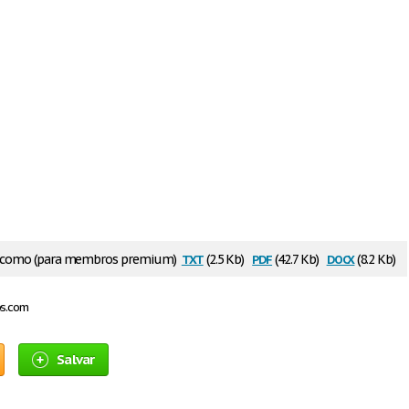
txt
pdf
docx
r como (para membros premium)
(2.5 Kb)
(42.7 Kb)
(8.2 Kb)
os.com
Salvar