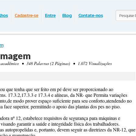
lhos
Cadastre-se
Entre
Blog
Contate-nos
em
ermagem
cadêmico • 348 Palavras (2 Páginas) • 1.072 Visualizações
ou que tenha que ser feito em pé deve ser proporcionado ao
ens. 17.3.2,17.3.3 e 17.3.4 e alíneas, da NR- que Permita variações
ento,de modo prover espaço suficiente para seu conforto,atendendo no
 face superior, permitindo o apoio das plantas dos pes no piso.
a nº 12, estabelece requisitos de segurança para máquinas e
isando garantir a saúde e integridade física dos trabalhadores.
s autopropelidas e, portanto, devem seguir as diretrizes da NR-12, que
eção e manutenção.