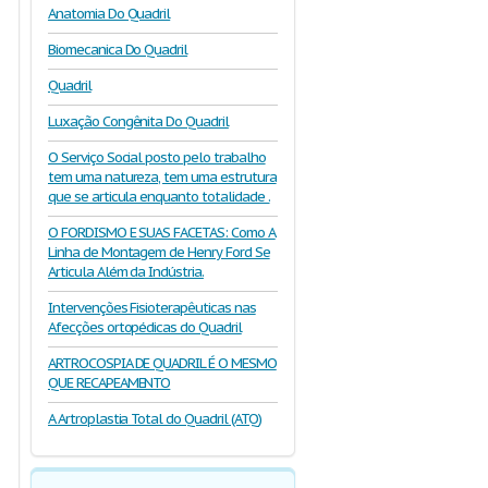
Anatomia Do Quadril
Biomecanica Do Quadril
Quadril
Luxação Congênita Do Quadril
O Serviço Social posto pelo trabalho
tem uma natureza, tem uma estrutura
que se articula enquanto totalidade .
O FORDISMO E SUAS FACETAS: Como A
Linha de Montagem de Henry Ford Se
Articula Além da Indústria.
Intervenções Fisioterapêuticas nas
Afecções ortopédicas do Quadril
ARTROCOSPIA DE QUADRIL É O MESMO
QUE RECAPEAMENTO
A Artroplastia Total do Quadril (ATQ)