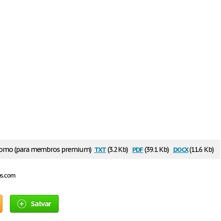
txt
pdf
docx
como (para membros premium)
(3.2 Kb)
(39.1 Kb)
(11.6 Kb)
os.com
Salvar