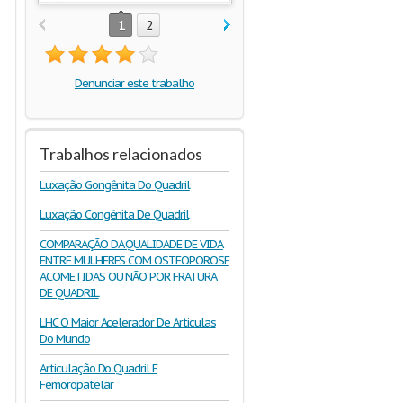
1
2
Denunciar este trabalho
Trabalhos relacionados
Luxação Gongênita Do Quadril
Luxação Congênita De Quadril
COMPARAÇÃO DA QUALIDADE DE VIDA
ENTRE MULHERES COM OSTEOPOROSE
ACOMETIDAS OU NÃO POR FRATURA
DE QUADRIL
LHC O Maior Acelerador De Articulas
Do Mundo
Articulação Do Quadril E
Femoropatelar