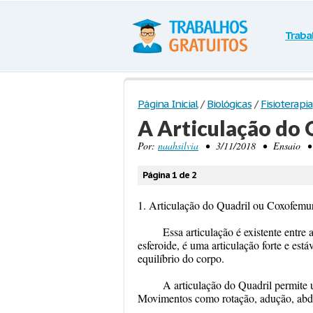
Traba
Página Inicial
/
Biológicas
/
Fisioterapia
A Articulação do 
Por:
naahsilvia
• 3/11/2018 • Ensaio • 4
Página 1 de 2
1. Articulação do Quadril ou Coxofemu
Essa articulação é existente entre
esferoide, é uma articulação forte e está
equilíbrio do corpo.
A articulação do Quadril permite
Movimentos como rotação, adução, abdu