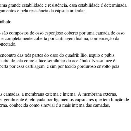
 uma grande estabilidade e resistência, essa estabilidade é determinada
igamentos e pela resistência da cápsula articular.
tábulo
o são compostos de osso esponjoso coberto por uma camada de osso
 e completamente coberta por cartilagem hialina, com exceção da
onectado.
ncontro das três partes do osso do quadril: Ílio, ísquio e púbis.
círculo, ela cobre a face semilunar do acetábulo. Nessa face é
erta por essa cartilagem, e sim por tecido gorduroso envolto pela
as camadas, a membrana externa e interna. A membrana externa,
e, geralmente é reforçada por ligamentos capsulares que tem função de
erna, conhecida como sinovial é a mais interna das camadas,