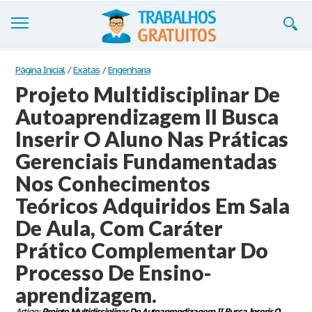
Trabalhos
Página Inicial
/
Exatas
/
Engenharia
Projeto Multidisciplinar De
Cadastre-se
Autoaprendizagem II Busca
Entre
Inserir O Aluno Nas Práticas
Blog
Gerenciais Fundamentadas
Nos Conhecimentos
Contate-nos
Teóricos Adquiridos Em Sala
De Aula, Com Caráter
Prático Complementar Do
Processo De Ensino-
aprendizagem.
Artigo:
Projeto Multidisciplinar De Autoaprendizagem II Busca Inserir O