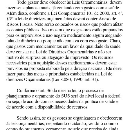
Todo gestor deve obedecer às Leis Orçamentárias, devem
fazer seus planos anuais, já contando com gastos com a saúde.
Além disso, conforme a Lei Complementar 101 de 2000, art. 4º,
§3º, a lei de diretrizes orçamentárias deverá conter Anexo de
Riscos Fiscais. Nele serão colocados os riscos que podem afetar
as contas públicas. Isso mostra que os gestores estão preparados
para os imprevistos e não negará medicamento algum alegando
falta de dinheiro ou porque não contava com esse gasto. Claro,
que gastos com medicamentos em favor da qualidade da saúde
deve constar na Lei de Diretrizes Orçamentárias e não ser
motivo de surpresa ou alegação de imprevisto. Os recursos
necessários para aquisição desses medicamentos devem estar
previstos na proposta elaborada pela direção nacional. Ele deve
fazer parte das metas e prioridades estabelecidas na Lei de
diretrizes Orçamentárias (Lei 8.080, 1990, art. 31).
Conforme o art. 36 da mesma lei, o processo de
planejamento e orçamento do SUS será do nível local a federal,
ou seja, de acordo com as necessidades da política de saúde e
de acordo com a disponibilidade de recursos.
Sendo assim, se os gestores se organizarem e obedecerem
às leis orçamentárias, respeitando o cidadão, vendo-o como o
centro do orçamento, certamente, aquele que precisa de ajuda