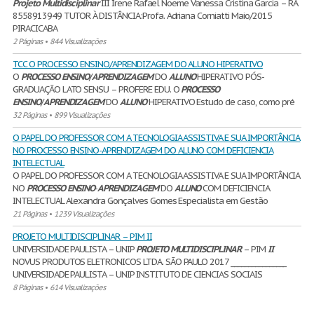
Projeto
Multidisciplinar
III Irene Rafael Noeme Vanessa Cristina Garcia – RA
8558913949 TUTOR À DISTÂNCIA:Profa. Adriana Corniatti Maio/2015
PIRACICABA
2 Páginas
•
844 Visualizações
TCC O PROCESSO ENSINO/APRENDIZAGEM DO ALUNO HIPERATIVO
O
PROCESSO
ENSINO
/
APRENDIZAGEM
DO
ALUNO
HIPERATIVO PÓS-
GRADUAÇÃO LATO SENSU – PROFERE EDU. O
PROCESSO
ENSINO
/
APRENDIZAGEM
DO
ALUNO
HIPERATIVO Estudo de caso, como pré
32 Páginas
•
899 Visualizações
O PAPEL DO PROFESSOR COM A TECNOLOGIA ASSISTIVA E SUA IMPORTÂNCIA
NO PROCESSO ENSINO-APRENDIZAGEM DO ALUNO COM DEFICIENCIA
INTELECTUAL
O PAPEL DO PROFESSOR COM A TECNOLOGIA ASSISTIVA E SUA IMPORTÂNCIA
NO
PROCESSO
ENSINO
-
APRENDIZAGEM
DO
ALUNO
COM DEFICIENCIA
INTELECTUAL Alexandra Gonçalves Gomes Especialista em Gestão
21 Páginas
•
1239 Visualizações
PROJETO MULTIDISCIPLINAR – PIM II
UNIVERSIDADE PAULISTA – UNIP
PROJETO
MULTIDISCIPLINAR
– PIM
II
NOVUS PRODUTOS ELETRONICOS LTDA. SÃO PAULO 2017 ________________
UNIVERSIDADE PAULISTA – UNIP INSTITUTO DE CIENCIAS SOCIAIS
8 Páginas
•
614 Visualizações