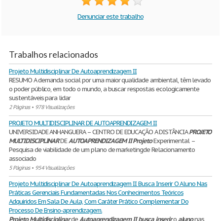
Denunciar este trabalho
Trabalhos relacionados
Projeto Multidisciplinar De Autoaprendizagem II
RESUMO A demanda social por uma maior qualidade ambiental, têm levado
o poder público, em todo o mundo, a buscar respostas ecologicamente
sustentáveis para lidar
2 Páginas
•
978 Visualizações
PROJETO MULTIDISCIPLINAR DE AUTOAPRENDIZAGEM II
UNIVERSIDADE ANHANGUERA – CENTRO DE EDUCAÇÃO A DISTÂNCIA
PROJETO
MULTIDISCIPLINAR
DE
AUTOAPRENDIZAGEM
II
Projeto
Experimental –
Pesquisa de viabilidade de um plano de marketingde Relacionamento
associado
5 Páginas
•
954 Visualizações
Projeto Multidisciplinar De Autoaprendizagem II Busca Inserir O Aluno Nas
Práticas Gerenciais Fundamentadas Nos Conhecimentos Teóricos
Adquiridos Em Sala De Aula, Com Caráter Prático Complementar Do
Processo De Ensino-aprendizagem.
Projeto
Multidisciplinar
de
Autoaprendizagem
II
busca
inserir
o
aluno
nas