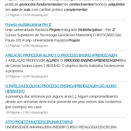
práticas
gerenciais
fundamentadas
nos
conhecimentos
teóricos
adquiridos
em
sala
de
aula
, com caráter prático
complementar
12 Páginas
•
1529 Visualizações
Projeto multidisciplinar Pim II
Unip- universidade Paulista
Projeto
Integrado
Multidisciplinar
– Pim
II
Cursos Superiores de Tecnologia Gestão em Marketing O BOTICÀRIO São
Paulo 2014 Unip- Universidade Paulista
Projeto
12 Páginas
•
1090 Visualizações
A RELAÇÃO PROFESSOR ALUNO E O PROCESSO ENSINO APRENDIZAGEM
1 A RELAÇÃO PROFESSOR
ALUNO
E O
PROCESSO
ENSINO
APRENDIZAGEM
Rita
de Cássia Soares Lopes 1 RESUMO: O objetivo deste trabalho foi descrever
a proposta
32 Páginas
•
1690 Visualizações
O PAPEL DA ESCOLA NO PROCESSO ENSINO/APRENDIZAGEM DO ALUNO
HIPERATIVO
a presença dos sintomas por alguns anos [...]. Algum comprometimento
devido aos sintomas deve estar presente em pelo menos dois contextos
(por exemplo, em casa
38 Páginas
•
1361 Visualizações
ATPS PROJETO MULTIDISCIPLINAR ETAPA II
UNIVERSIDADE ANHANGUERA UNIDERP CURSO: PEDAGOGIA DISCIPLINA: