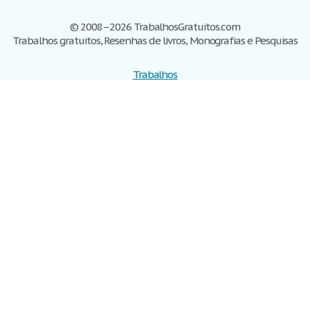
© 2008–2026 TrabalhosGratuitos.com
Trabalhos gratuitos, Resenhas de livros, Monografias e Pesquisas
Trabalhos
Cadastre-se
Entre
Blog
Ajuda
Contate-nos
Mapa do site
Politica de privacidade
Termos de serviço