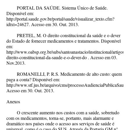
PORTAL DA SAÚDE. Sistema Único de Saúde.
Disponível em:
http://portal.saude.gov.br/portal/saude/visualizar_texto.cfm?
idtxt=24627. Acesso em 30. Out. 2013.
PRETEL, M. O direito constitucional da saúde e o dever
do Estado de fornecer medicamentos e tratamentos. Disponível
em:
http://www.oabsp.org.br/subs/santoanastacio/institucional/artigos/O
direito-constitucional-da-saude-e-o-dever-do . Acesso em 03.
Nov.2013.
ROMANELLI, P. R.S. Medicamento de alto custo: quem
paga a conta? Disponível em:
http://www.stf.jus.br/arquivo/cms/processoAudienciaPublicaSa
Acesso em 30. Out. 2013.
Anexos
O crescente aumento nos custos com a saúde, sobretudo
com os medicamentos, torna-se, portanto, mais alarmante e
dramático nos países onde o acesso aos serviços de saúde é
universal, como é o caso do SUS. Através da Portaria GM n°