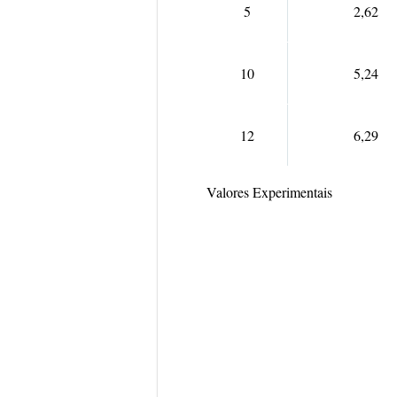
5
2,62
10
5,24
12
6,29
Valores Experimentais