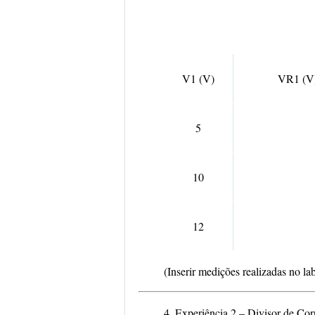
V1 (V)
VR1 (V
5
10
12
(Inserir medições realizadas no la
4. Experiência 2 – Divisor de Cor