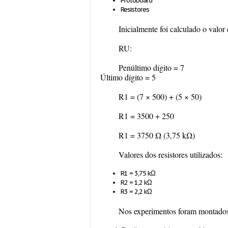
Protoboard
Resistores
Inicialmente foi calculado o valo
RU:
Penúltimo dígito = 7
Último dígito = 5
R1 = (7 × 500) + (5 × 50)
R1 = 3500 + 250
R1 = 3750 Ω (3,75 kΩ)
Valores dos resistores utilizados:
R1 = 3,75 kΩ
R2 = 1,2 kΩ
R3 = 2,2 kΩ
Nos experimentos foram montados d