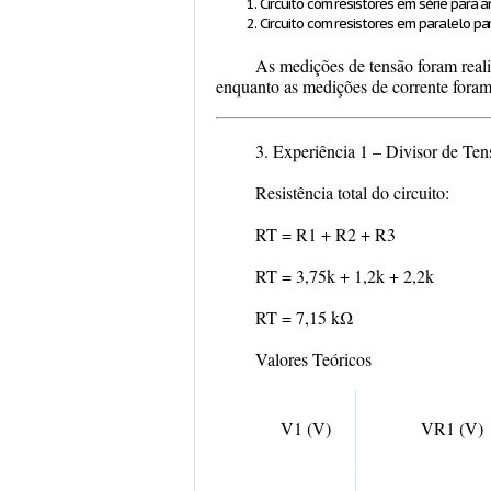
Circuito com resistores em série para a
Circuito com resistores em paralelo par
As medições de tensão foram reali
enquanto as medições de corrente foram
3. Experiência 1 – Divisor de Ten
Resistência total do circuito:
RT = R1 + R2 + R3
RT = 3,75k + 1,2k + 2,2k
RT = 7,15 kΩ
Valores Teóricos
V1 (V)
VR1 (V)