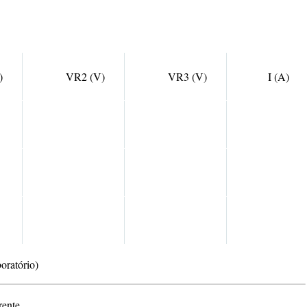
)
VR2 (V)
VR3 (V)
I (A)
boratório)
rente