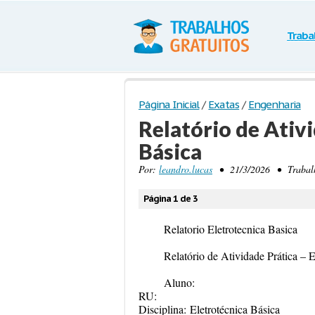
Traba
Página Inicial
/
Exatas
/
Engenharia
Relatório de Ativi
Básica
Por:
leandro.lucas
• 21/3/2026 • Trabalho
Página 1 de 3
Relatorio Eletrotecnica Basica
Relatório de Atividade Prática – E
Aluno:
RU:
Disciplina:
Eletrotécnica Básica