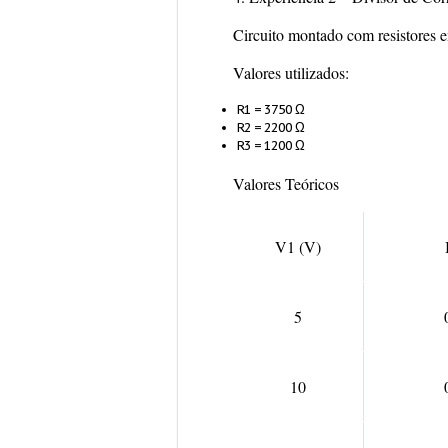
Circuito montado com resistores e
Valores utilizados:
R1 = 3750 Ω
R2 = 2200 Ω
R3 = 1200 Ω
Valores Teóricos
V1 (V)
5
10