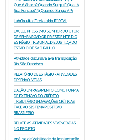
Que é ábaco? Quando Surgiu E Qual A
Sua Função? N) Quando Surgiu A Pr
LabCircuitosII relat+¦rio III REV1
EXC ELE NTÍSS IMO SE NHOR DO UTOR
DE SEMBA RGAD OR PR ESIDE NTE D O
EG RÉGIO TRIB UN AL D E JUS TIÇA DO
ESTAD O DE SÃ O PAU LO
Atividade discursiva ava transposição
Rio São Francisco
RELATÓRIO DE ESTÁGIO - ATIVIDADES
DESENVOLVIDAS
DAÇÃO EM PAGAMENTO COMO FORMA
DE EXTINÇÃO DO CRÉDITO
TRIBUTÁRIO INDAGAÇÕES CRÍTICAS
FACE AO SISTEMA POSITIVO
BRASILEIRO
RELATE AS ATIVIDADES VIVENCIADAS
NO PROJETO
Análise de Viabilidade da Implantação