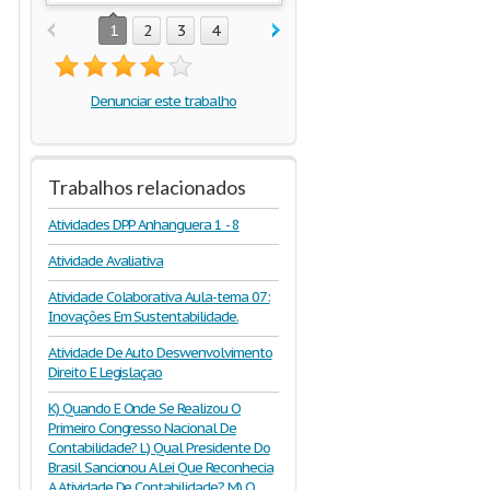
1
2
3
4
Denunciar este trabalho
Trabalhos relacionados
Atividades DPP Anhanguera 1 - 8
Atividade Avaliativa
Atividade Colaborativa Aula-tema 07:
Inovações Em Sustentabilidade.
Atividade De Auto Deswenvolvimento
Direito E Legislaçao
K) Quando E Onde Se Realizou O
Primeiro Congresso Nacional De
Contabilidade? L) Qual Presidente Do
Brasil Sancionou A Lei Que Reconhecia
A Atividade De Contabilidade? M) O