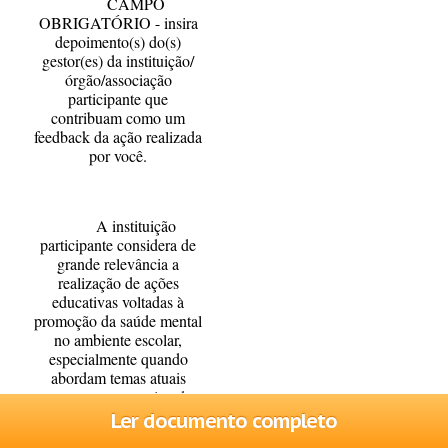
CAMPO
OBRIGATÓRIO - insira
depoimento(s) do(s)
gestor(es) da instituição/
órgão/associação
participante que
contribuam como um
feedback da ação realizada
por você.
A instituição
participante considera de
grande relevância a
realização de ações
educativas voltadas à
promoção da saúde mental
no ambiente escolar,
especialmente quando
abordam temas atuais
como o uso excessivo das
redes sociais. A atividade
Ler documento completo
desenvolvida contribuiu de