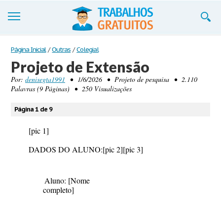
Trabalhos
Página Inicial
/
Outras
/
Colegial
Projeto de Extensão
Cadastre-se
Por:
denisegta1991
• 1/6/2026 • Projeto de pesquisa • 2.110
Palavras (9 Páginas) • 250 Visualizações
Entre
Blog
Página 1 de 9
Contate-nos
[pic 1]
DADOS DO ALUNO
:
[pic 2]
[pic 3]
Aluno: [Nome
completo]