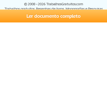
© 2008–2026 TrabalhosGratuitos.com
Trabalhos gratuitos, Resenhas de livros, Monografias e Pesquisas
Ler documento completo
Trabalhos
Cadastre-se
Entre
Blog
Ajuda
Contate-nos
Mapa do site
Politica de privacidade
Termos de serviço