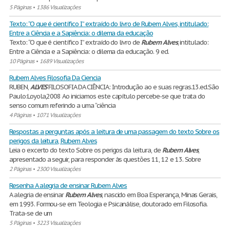
5 Páginas
•
1386 Visualizações
Texto: “O que é científico I” extraído do livro de Rubem Alves, intitulado:
Entre a Ciência e a Sapiência: o dilema da educação
Texto: “O que é científico I” extraído do livro de
Rubem
Alves
, intitulado:
Entre a Ciência e a Sapiência: o dilema da educação. 9 ed.
10 Páginas
•
1689 Visualizações
Rubem Alves Filosofia Da Ciencia
RUBEN,
ALVES
FILOSOFIA DA CIÊNCIA: Introdução ao e suas regras.13.ed.São
Paulo:Loyola,2008 Ao iniciamos este capítulo percebe-se que trata do
senso comum referindo a uma ‘‘ciência
4 Páginas
•
1071 Visualizações
Respostas a perguntas após a leitura de uma passagem do texto Sobre os
perigos da leitura, Rubem Alves
Leia o excerto do texto Sobre os perigos da leitura, de
Rubem
Alves
,
apresentado a seguir, para responder às questões 11, 12 e 13. Sobre
2 Páginas
•
2300 Visualizações
Resenha A alegria de ensinar Rubem Alves
A alegria de ensinar
Rubem
Alves
, nascido em Boa Esperança, Minas Gerais,
em 1993. Formou-se em Teologia e Psicanálise, doutorado em Filosofia.
Trata-se de um
5 Páginas
•
3223 Visualizações