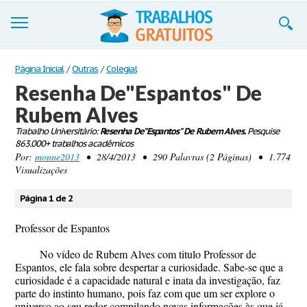
Trabalhos
Página Inicial
/
Outras
/
Colegial
Resenha De"Espantos" De
Cadastre-se
Rubem Alves
Entre
Trabalho Universitário:
Resenha De"Espantos" De Rubem Alves.
Pesquise
863.000+ trabalhos acadêmicos
Blog
Por:
monne2013
• 28/4/2013 • 290 Palavras (2 Páginas) • 1.774
Visualizações
Contate-nos
Página 1 de 2
Professor de Espantos
No vídeo de Rubem Alves com titulo Professor de
Espantos, ele fala sobre despertar a curiosidade. Sabe-se que a
curiosidade é a capacidade natural e inata da investigação, faz
parte do instinto humano, pois faz com que um ser explore o
universo ao seu redor compilando novas informações às que já