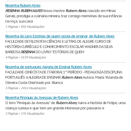
Resenha Rubem Alves
RESENHA
RUBEM
ALVES
Nosso mestre
Rubem
Alves
, nascido em Minas
Gerais, prestigia a culinária mineira, traz consigo memórias de sua infância
na roça, sua casa
1 Páginas
•
856 Visualizações
Resenha do Livro Estórias de quem gosta de ensinar, de Rubem Alves
FACULDADE DE FILOSOFIA CIÊNCIAS E LETRAS DE ALEGRE CURSO DE
HISTÓRIA CURRÍCULO E CONHECIMENTO ESCOLAR WAGNER DA SILVA
BARBOSA
RESENHA
DO LIVRO “ESTÓRIAS DE QUEM
4 Páginas
•
9159 Visualizações
Resenha de portugues Alegria de Ensinar Rubém Alves
FACULDADE CENECISTA DE ITABORAI 1º PERÍODO - PEDAGOGIA DISCIPLINA:
PORTUGUÊS A ALEGRIA DE ENSINAR
Rubem
Alves
Autora: Maria Yolanda de
Oliveira Costa Orientado por: Bianca
3 Páginas
•
2416 Visualizações
Resenha Pinóquio às Avessas de Rubem Alves
O livro “Pinóquio às Avessas” de
Rubem
Alves
, narra a história de Felipe, uma
criança curiosa e que tem um grande interesse por pássaros e
2 Páginas
•
576 Visualizações