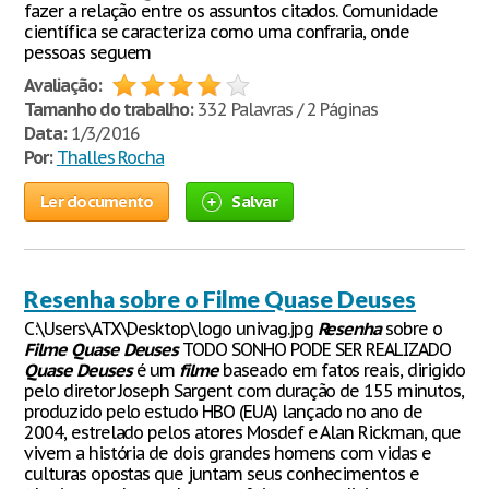
fazer a relação entre os assuntos citados. Comunidade
científica se caracteriza como uma confraria, onde
pessoas seguem
Avaliação:
Tamanho do trabalho:
332 Palavras / 2 Páginas
Data:
1/3/2016
Por:
Thalles Rocha
Ler documento
Salvar
Resenha sobre o Filme Quase Deuses
C:\Users\ATX\Desktop\logo univag.jpg
Resenha
sobre o
Filme
Quase
Deuses
TODO SONHO PODE SER REALIZADO
Quase
Deuses
é um
filme
baseado em fatos reais, dirigido
pelo diretor Joseph Sargent com duração de 155 minutos,
produzido pelo estudo HBO (EUA) lançado no ano de
2004, estrelado pelos atores Mosdef e Alan Rickman, que
vivem a história de dois grandes homens com vidas e
culturas opostas que juntam seus conhecimentos e