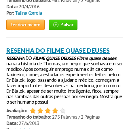
Tamanho do trabalho:
482 Palavras / 2 Páginas
Data:
20/4/2016
Por:
Talina Correia
Ler documento
Salvar
RESENHA DO FILME QUASE DEUSES
RESENHA
DO
FILME
QUASE
DEUSES
Filme
quase
deuses
narra a história de Thomas, um negro que sonhava em ser
médico. Após conseguir emprego numa clinica como
faxineiro, começa estudar os experimentos feitos pelo o
Dr Blalok, logo, passando a ajudar o médico, começam a
fazer importantes descobertas na medicina, junto com o
Dr Blalok, apesar de ser muito inteligente, ficou sempre
nas sombras das outras pessoas por ser negro. Mostra que
o ser humano possui
Avaliação:
Tamanho do trabalho:
275 Palavras / 2 Páginas
Data:
27/6/2013