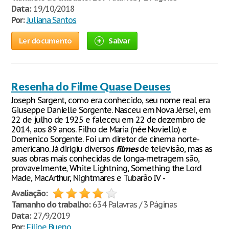
Data:
19/10/2018
Por:
Juliana Santos
Ler documento
Salvar
Resenha do Filme Quase Deuses
Joseph Sargent, como era conhecido, seu nome real era
Giuseppe Danielle Sorgente. Nasceu em Nova Jérsei, em
22 de julho de 1925 e faleceu em 22 de dezembro de
2014, aos 89 anos. Filho de Maria (née Noviello) e
Domenico Sorgente. Foi um diretor de cinema norte-
americano. Já dirigiu diversos
filmes
de televisão, mas as
suas obras mais conhecidas de longa-metragem são,
provavelmente, White Lightning, Something the Lord
Made, MacArthur, Nightmares e Tubarão IV -
Avaliação:
Tamanho do trabalho:
634 Palavras / 3 Páginas
Data:
27/9/2019
Por:
Filipe Bueno