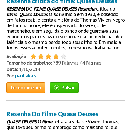
Resenha crítica do filme: Quase Deuses
RESENHA
DO
FILME
QUASE
DEUSES
Resenha
crítica do
filme
:
Quase
Deuses
O
filme
inicia em 1930, é baseado
em fatos reais, e conta a história de Thomas Vivien. Negro
de família pobre, ele é dispensado do serviço de
marceneiro, e em seguida o banco onde guardava suas
economias para realizar o sonho de cursar medicina, abre
falência e o mesmo perde todo seu dinheiro. Em meio a
todos esses acontecimentos, o mesmo vai trabalhar no
Avaliação:
Tamanho do trabalho:
789 Palavras / 4 Páginas
Data:
1/10/2014
Por:
paullakary
Ler documento
Salvar
Resenha Do Filme Quase Deuses
QUASE
DEUSES
O
filme
retrata a vida de Vivien Thomas,
que teve seu primeiro emprego como marceneiro; ele