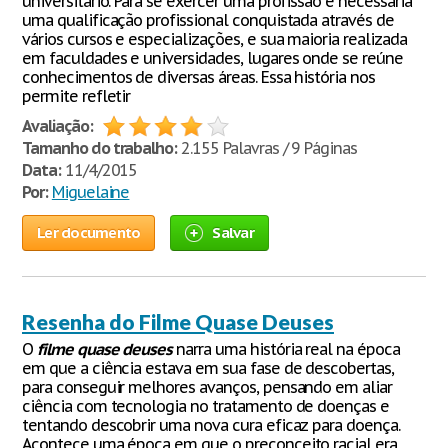
universitário. Para se exercer uma profissão e necessária
uma qualificação profissional conquistada através de
vários cursos e especializações, e sua maioria realizada
em faculdades e universidades, lugares onde se reúne
conhecimentos de diversas áreas. Essa história nos
permite refletir
Avaliação:
Tamanho do trabalho:
2.155 Palavras / 9 Páginas
Data:
11/4/2015
Por:
Miguelaine
Ler documento
Salvar
Resenha do Filme Quase Deuses
O
filme
quase
deuses
narra uma história real na época
em que a ciência estava em sua fase de descobertas,
para conseguir melhores avanços, pensando em aliar
ciência com tecnologia no tratamento de doenças e
tentando descobrir uma nova cura eficaz para doença.
Acontece uma época em que o preconceito racial era