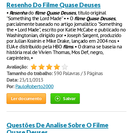
Resenho Do Filme Quase Deuses
•
Resenha
do
filme
Quase
Deuses
, título original
“Something the Lord Made” • • O
filme
Quase
Deuses
,
parcialmente baseado no artigo jornalístico "Something
the • Lord Made", escrito por Katie McCabe e publicado no
Washingtonian, dirigido por • Joseph Sargent, produzido
por Julian Krainin e Mike Drake, lançado em 2004 nos •
EUA e distribuído pela HBO
films
. • O drama se baseia na
história real de Vivien Thomas, Mos Def, negro,
carpinteiro, •
Avaliação:
Tamanho do trabalho:
590 Palavras / 3 Páginas
Data:
23/11/2013
Por:
PauloRoberto2000
Ler documento
Salvar
Questões De Analise Sobre O Filme
Quase Deuses