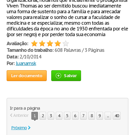
organizacional, notamos que inicialmente o protagonista
Viven Thomas ao ser demitido buscou imediatamente
uma forma de sustento para a família e para arrecadar
valores para realizar o sonho de cursar a faculdade de
medicina e se especializar, mesmo com todas as
dificuldades da época no ano de 1930 enfrentada por ele
(por ser negro) e por perder toda sua economia
Avaliação:
Tamanho do trabalho:
608 Palavras / 3 Páginas
Data:
2/10/2014
Por:
luanamsk
Ler documento
Salvar
Ir para a página
Anterior
1
2
3
4
5
6
7
8
9
...
40
Próximo