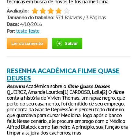
técnicas em busca de novos feitos na medicina,
Avaliação:
Tamanho do trabalho:
571 Palavras / 3 Páginas
Data:
4/10/2016
Por:
teste teste
Ler documento
Salvar
RESENHA ACADÊMICA FILME QUASE
DEUSES
Resenha
Acadêmica sobre o
filme
Quase
Deuses
QUEIROZ, Amanda Lourdes[1] CARDOSO, Leila[2] O
filme
conta a história de Vivien Thomas, um rapaz negro, que
perto do seu casamento, foi demitido de seu emprego,
por conta da Grande Depressão e perdeu todo dinheiro
que guardava para cursar Medicina, logo após o banco
falir. Nesse cenário, ele procura emprego com o Médico
Alfred Blalock como faxineiro. A princípio, sua função era
limpar a sujeira dos cachorros, mas