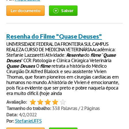
Ler documento
Salvar
Resenha do Filme "Quase Deuses"
UNIVERSIDADE FEDERAL DA FRONTEIRA SUL CAMPUS
REALEZA CURSO DE MEDICINA VETERINÁRIA Acadêmica:
Stefanie Lazzaretti Atividade:
Resenha
do
filme
“
Quase
Deuses
” CCR: Patologia e Clínica Cirúrgica Veterinária
Quase
Deuses
O
filme
retrata a história do Médico
Cirurgião Dr. Alfred Blalock e seu assistente Vivien
Thomas, que foram pioneiros em cirurgias cardíacas em
humanos no mundo. A história de Vivien é emocionante,
pois fica evidente que ser preto e pobre naquela época
era muito difícil (hoje ainda
Avaliação:
Tamanho do trabalho:
338 Palavras / 2 Páginas
Data:
4/2/2022
Por:
StefanieUFFS