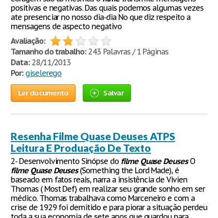
positivas e negativas. Das quais podemos algumas vezes
ate presenciar no nosso dia-dia No que diz respeito a
mensagens de aspecto negativo
Avaliação:
Tamanho do trabalho:
243 Palavras / 1 Páginas
Data:
28/11/2013
Por:
giselerego
Ler documento
Salvar
Resenha Filme Quase Deuses ATPS
Leitura E Produação De Texto
2- Desenvolvimento Sinópse do
filme
Quase
Deuses
O
filme
Quase
Deuses
(Something the Lord Made), é
baseado em fatos reais, narra a insistência de Vivien
Thomas ( Most Def) em realizar seu grande sonho em ser
médico. Thomas trabalhava como Marceneiro e com a
crise de 1929 foi demitido e para piorar a situação perdeu
toda a sua economia de sete anos que guardou para