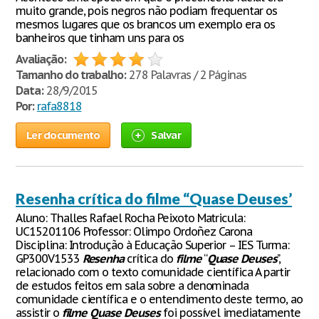
muito grande, pois negros não podiam frequentar os
mesmos lugares que os brancos um exemplo era os
banheiros que tinham uns para os
Avaliação:
Tamanho do trabalho:
278 Palavras / 2 Páginas
Data:
28/9/2015
Por:
rafa8818
Ler documento
Salvar
Resenha crítica do filme “Quase Deuses’
Aluno: Thalles Rafael Rocha Peixoto Matricula:
UC15201106 Professor: Olimpo Ordoñez Carona
Disciplina: Introdução à Educação Superior – IES Turma:
GP300V1533
Resenha
crítica do
filme
“
Quase
Deuses
’’,
relacionado com o texto comunidade científica A partir
de estudos feitos em sala sobre a denominada
comunidade científica e o entendimento deste termo, ao
assistir o
filme
Quase
Deuses
foi possível imediatamente