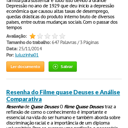
família para sustentar e tudo isso devido a Grande
Depressão no ano de 1929 que deu inicio a depressão
econômica que causou altas taxas de desemprego,
quedas drásticas do produto interno bruto de diversos
países, entre outras mudanças sociais. Com o passar dos
tempos
Avaliação:
Tamanho do trabalho:
647 Palavras / 3 Páginas
Data:
25/11/2014
Por:
luluzinha01
Ler documento
Salvar
Resenha do Filme quase Deuses e Análise
Comparativa
Resenha
de
Quase
Deuses
O
filme
Quase
Deuses
traz a
reflexão de como o conhecimento é importante e
essencial na vida do ser humano e também aborda sobre
discriminação racial e a importância de um diploma