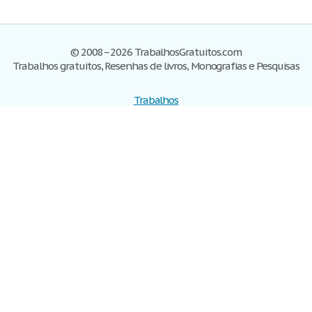
© 2008–2026 TrabalhosGratuitos.com
Trabalhos gratuitos, Resenhas de livros, Monografias e Pesquisas
Trabalhos
Cadastre-se
Entre
Blog
Ajuda
Contate-nos
Mapa do site
Politica de privacidade
Termos de serviço