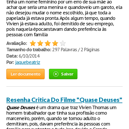
tinha um nome feminino por um erro de sua mãe ao
achar que seria uma menina e quandoveio um garoto, ela
não desejou mudar o nome escolhido, já que toda a
papelada já estava pronta. Após algum tempo, quando
Vivien já estava adulto, foi demitido de seu emprego,
pois naquela épocaestavam dando preferência às
pessoas com família
Avaliação:
Tamanho do trabalho:
297 Palavras / 2 Páginas
Data:
6/10/2014
Por:
jaquebeatriz
Ler documento
Salvar
Resenha Critica Do Filme "Quase Deuses"
Quase
Deuses
é um drama que traz Vivien Thomas um
homem trabalhador que tinha sua profissão como
marceneiro, porém, quando se tornou adulto o
demitiram, pois, davam preferência às pessoas com