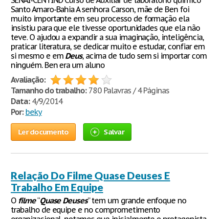
SENAI-CENTIND Curso de Auxiliar de laboratório químico
Santo Amaro-Bahia A senhora Carson, mãe de Ben foi
muito importante em seu processo de formação ela
insistiu para que ele tivesse oportunidades que ela não
teve. O ajudou a expandir a sua imaginação, inteligência,
praticar literatura, se dedicar muito e estudar, confiar em
si mesmo e em
Deus
, acima de tudo sem si importar com
ninguém. Ben era um aluno
Avaliação:
Tamanho do trabalho:
780 Palavras / 4 Páginas
Data:
4/9/2014
Por:
beky
Ler documento
Salvar
Relação Do Filme Quase Deuses E
Trabalho Em Equipe
O
filme
“
Quase
Deuses
” tem um grande enfoque no
trabalho de equipe e no comprometimento