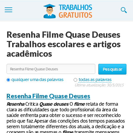
Trabalhos
Resenha Filme Quase Deuses
Cadastre-se
Trabalhos escolares e artigos
acadêmicos
Entre
Blog
Pesquisar
Contate-nos
qualquer uma das palavras
todas as palavras
Última atualização: 30/3/2015
Resenha Filme Quase Deuses
Resenha
Critica
Quase
deuses
O
filme
relata de forma
clara as dificuldades que todo profissional da área da
saúde enfrenta para obter o sucesso e ser reconhecido
pelo que faz. Apesar das condições dos tempos passados
serem totalmente diferentes dos atuais, a dedicação e a
coragem são as mesmas o
filme
transmite mensagens