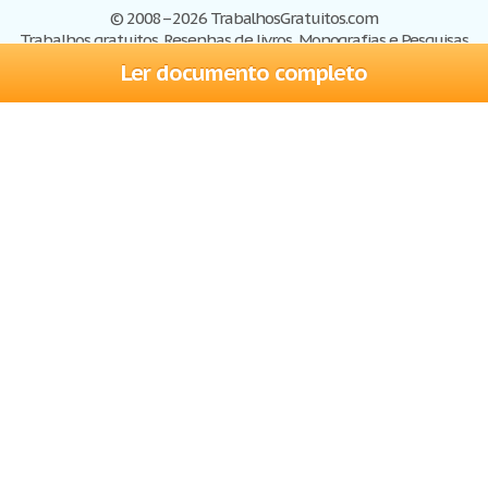
© 2008–2026 TrabalhosGratuitos.com
Trabalhos gratuitos, Resenhas de livros, Monografias e Pesquisas
Ler documento completo
Trabalhos
Cadastre-se
Entre
Blog
Ajuda
Contate-nos
Mapa do site
Politica de privacidade
Termos de serviço