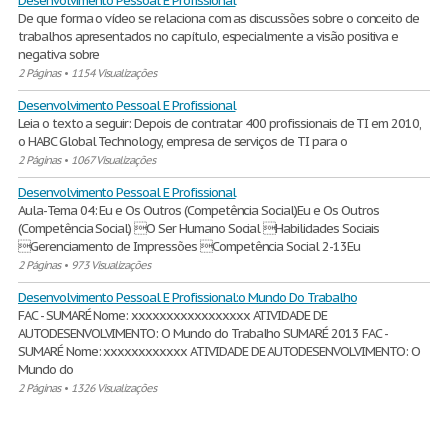
Desenvolvimento Pessoal E Profissional
De que forma o vídeo se relaciona com as discussões sobre o conceito de
trabalhos apresentados no capítulo, especialmente a visão positiva e
negativa sobre
2 Páginas
•
1154 Visualizações
Desenvolvimento Pessoal E Profissional
Leia o texto a seguir: Depois de contratar 400 profissionais de TI em 2010,
o HABC Global Technology, empresa de serviços de TI para o
2 Páginas
•
1067 Visualizações
Desenvolvimento Pessoal E Profissional
Aula-Tema 04: Eu e Os Outros (Competência Social)Eu e Os Outros
(Competência Social) O Ser Humano Social Habilidades Sociais
Gerenciamento de Impressões Competência Social 2-13Eu
2 Páginas
•
973 Visualizações
Desenvolvimento Pessoal E Profissional:o Mundo Do Trabalho
FAC - SUMARÉ Nome: xxxxxxxxxxxxxxxxx ATIVIDADE DE
AUTODESENVOLVIMENTO: O Mundo do Trabalho SUMARÉ 2013 FAC -
SUMARÉ Nome: xxxxxxxxxxxx ATIVIDADE DE AUTODESENVOLVIMENTO: O
Mundo do
2 Páginas
•
1326 Visualizações