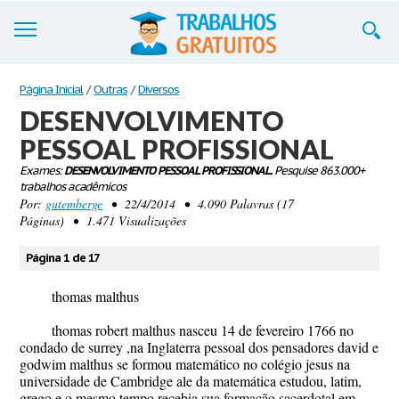
Trabalhos
Página Inicial
/
Outras
/
Diversos
DESENVOLVIMENTO
Cadastre-se
PESSOAL PROFISSIONAL
Entre
Exames:
DESENVOLVIMENTO PESSOAL PROFISSIONAL.
Pesquise 863.000+
trabalhos acadêmicos
Blog
Por:
gutemberge
• 22/4/2014 • 4.090 Palavras (17
Páginas) • 1.471 Visualizações
Contate-nos
Página 1 de 17
thomas malthus
thomas robert malthus nasceu 14 de fevereiro 1766 no
condado de surrey ,na Inglaterra pessoal dos pensadores david e
godwim malthus se formou matemático no colégio jesus na
universidade de Cambridge ale da matemática estudou, latim,
grego e o mesmo tempo recebia sua formação sacerdotal em