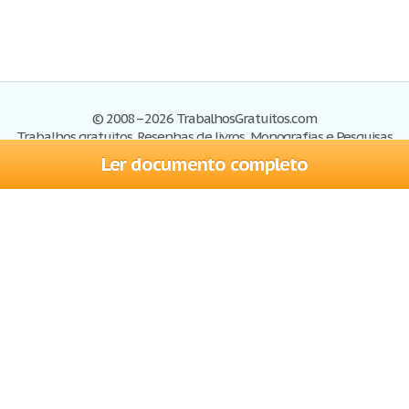
© 2008–2026 TrabalhosGratuitos.com
Trabalhos gratuitos, Resenhas de livros, Monografias e Pesquisas
Ler documento completo
Trabalhos
Cadastre-se
Entre
Blog
Ajuda
Contate-nos
Mapa do site