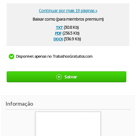
Continuar por mais 19 páginas »
Baixar como (para membros premium)
txt
(30.8 Kb)
pdf
(236.5 Kb)
docx
(336.9 Kb)
Disponível apenas no TrabalhosGratuitos.com
Salvar
Informação