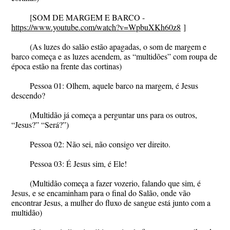
[SOM DE MARGEM E BARCO -
https://www.youtube.com/watch?v=WpbuXKh60z8
]
(As luzes do salão estão apagadas, o som de margem e
barco começa e as luzes acendem, as “multidões” com roupa de
época estão na frente das cortinas)
Pessoa 01:
Olhem, aquele barco na margem, é Jesus
descendo?
(Multidão já começa a perguntar uns para os outros,
“Jesus?” “Será?”)
Pessoa 02
: Não sei, não consigo ver direito.
Pessoa 03
: É Jesus sim, é Ele!
(Multidão começa a fazer vozerio, falando que sim, é
Jesus, e se encaminham para o final do Salão, onde vão
encontrar Jesus, a mulher do fluxo de sangue está junto com a
multidão)