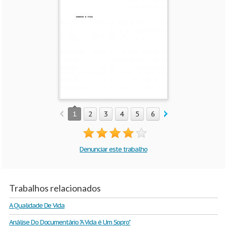
1
2
3
4
5
6
7
8
9
10
Denunciar este trabalho
Trabalhos relacionados
A Qualidade De Vida
Análise Do Documentário "A Vida é Um Sopro"