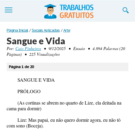
Trabalhos
Página Inicial
/
Sociais Aplicadas
/
Arte
Sangue e Vida
Cadastre-se
Por:
Caio Pinheiros
• 9/12/2025 • Ensaio • 4.894 Palavras (20
Páginas) • 225 Visualizações
Entre
Blog
Página 1 de 20
Contate-nos
SANGUE E VIDA
PRÓLOGO
(As cortinas se abrem no quarto de Lize, ela deitada na
cama para dormir)
Lize: Mas papai, eu não quero dormir agora, eu não tô
com sono (Boceja).