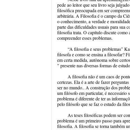
pede ao leitor que seu livro seja julgado
filosófica preocupada em ser compreensíve
arbitrária. A Filosofia é o campo da Ci
o conhecimento, a verdade e moralidade a
parte das dificuldades usuais para sua
filosofia trata. O capítulo discute como
compreender esses problemas.
“A filosofia e seus problemas” Kan
filosofa e como se ensina a filosofar? 
em certa medida, autônoma sobre ce
" presente nas diversas formas de estudo
A filosofia não é um caos de pon
certezas. Ela é a arte de fazer pergunta
ser no mundo.. A construção dos problem
um filósofo em particular, é necessário
problema é diferente de ter as informaç
pelo filósofo que se faz o estudo da filos
As teses filosóficas podem ser con
problema é um primeiro passo para apren
filosofia. A filosofia se torna também 