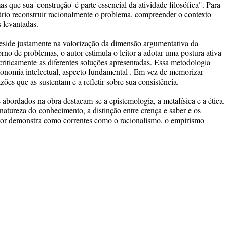
 que sua 'construção' é parte essencial da atividade filosófica". Para
ário reconstruir racionalmente o problema, compreender o contexto
s levantadas.
reside justamente na valorização da dimensão argumentativa da
rno de problemas, o autor estimula o leitor a adotar uma postura ativa
 criticamente as diferentes soluções apresentadas. Essa metodologia
tonomia intelectual, aspecto fundamental . Em vez de memorizar
zões que as sustentam e a refletir sobre sua consistência.
s abordados na obra destacam-se a epistemologia, a metafísica e a ética.
atureza do conhecimento, a distinção entre crença e saber e os
autor demonstra como correntes como o racionalismo, o empirismo