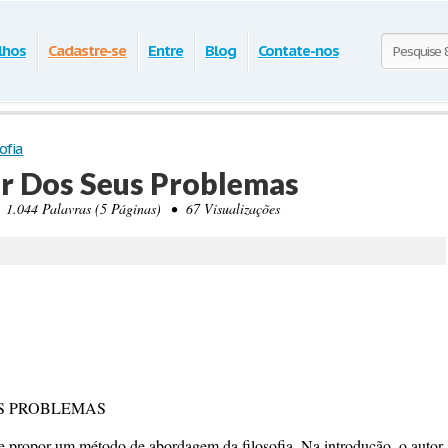
lhos
Cadastre-se
Entre
Blog
Contate-nos
ofia
tir Dos Seus Problemas
044 Palavras (5 Páginas) • 67 Visualizações
US PROBLEMAS
e propor um método de abordagem da filosofia. Na introdução, o autor