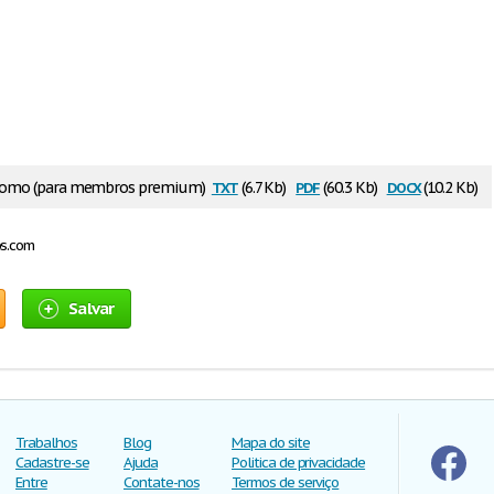
txt
pdf
docx
 como (para membros premium)
(6.7 Kb)
(60.3 Kb)
(10.2 Kb)
os.com
Salvar
Trabalhos
Blog
Mapa do site
Cadastre-se
Ajuda
Politica de privacidade
Entre
Contate-nos
Termos de serviço