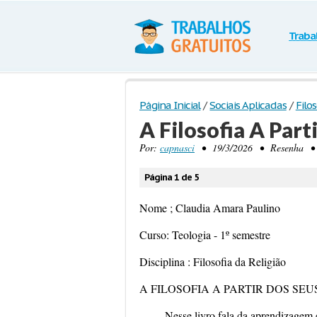
Traba
Página Inicial
/
Sociais Aplicadas
/
Filos
A Filosofia A Par
Por:
capnasci
• 19/3/2026 • Resenha • 1.
Página 1 de 5
Nome ; Claudia Amara Paulino
Curso: Teologia - 1º semestre
Disciplina : Filosofia da Religião
A FILOSOFIA A PARTIR DOS SE
Nesse livro fala da aprendizagem 