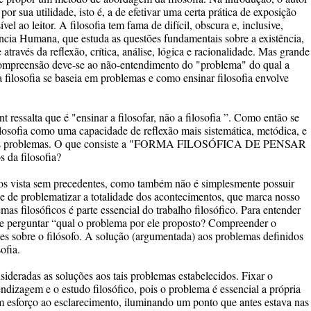
 por sua utilidade, isto é, a de efetivar uma certa prática de exposição
l ao leitor. A filosofia tem fama de difícil, obscura e, inclusive,
ência Humana, que estuda as questões fundamentais sobre a existência,
través da reflexão, crítica, análise, lógica e racionalidade. Mas grande
 compreensão deve-se ao não-entendimento do "problema" do qual a
 a filosofia se baseia em problemas e como ensinar filosofia envolve
t ressalta que é "ensinar a filosofar, não a filosofia ”. Como então se
Filosofia como uma capacidade de reflexão mais sistemática, metódica, e
rtos problemas. O que consiste a "FORMA FILOSÓFICA DE PENSAR
s da filosofia?
tos vista sem precedentes, como também não é simplesmente possuir
s e de problematizar a totalidade dos acontecimentos, que marca nosso
as filosóficos é parte essencial do trabalho filosófico. Para entender
 se perguntar “qual o problema por ele proposto? Compreender o
ões sobre o filósofo. A solução (argumentada) aos problemas definidos
ofia.
sideradas as soluções aos tais problemas estabelecidos. Fixar o
dizagem e o estudo filosófico, pois o problema é essencial a própria
um esforço ao esclarecimento, iluminando um ponto que antes estava nas