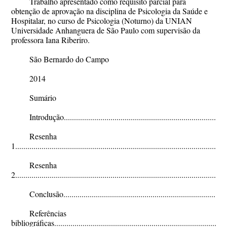
Trabalho apresentado como requisito parcial para
obtenção de aprovação na disciplina de Psicologia da Saúde e
Hospitalar, no curso de Psicologia (Noturno) da UNIAN
Universidade Anhanguera de São Paulo com supervisão da
professora Iana Riberiro.
São Bernardo do Campo
2014
Sumário
Introdução................................................................................
Resenha
1......................................................................................................
Resenha
2......................................................................................................
Conclusão.................................................................................
Referências
bibliográficas..................................................................................1