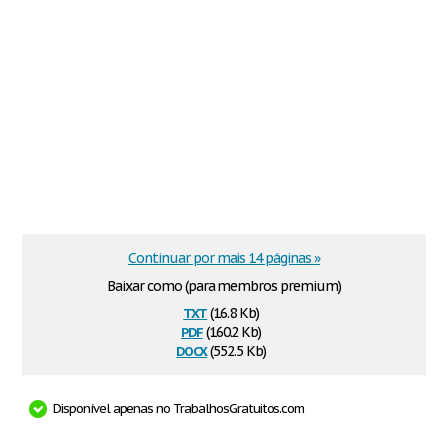
Continuar por mais 14 páginas »
Baixar como (para membros premium)
txt
(16.8 Kb)
pdf
(160.2 Kb)
docx
(552.5 Kb)
Disponível apenas no TrabalhosGratuitos.com