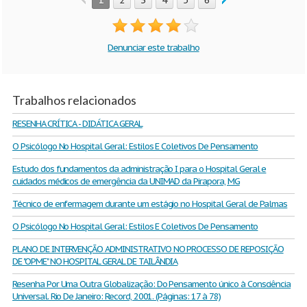
1
2
3
4
5
6
7
8
9
10
Denunciar este trabalho
Trabalhos relacionados
RESENHA CRÍTICA - DIDÁTICA GERAL
O Psicólogo No Hospital Geral: Estilos E Coletivos De Pensamento
Estudo dos fundamentos da administração I para o Hospital Geral e
cuidados médicos de emergência da UNIMAD da Pirapora, MG
Técnico de enfermagem durante um estágio no Hospital Geral de Palmas
O Psicólogo No Hospital Geral: Estilos E Coletivos De Pensamento
PLANO DE INTERVENÇÃO ADMINISTRATIVO NO PROCESSO DE REPOSIÇÃO
DE "OPME" NO HOSPITAL GERAL DE TAILÂNDIA
Resenha Por Uma Outra Globalização: Do Pensamento único à Consciência
Universal. Rio De Janeiro: Record, 2001. (Páginas: 17 à 78)