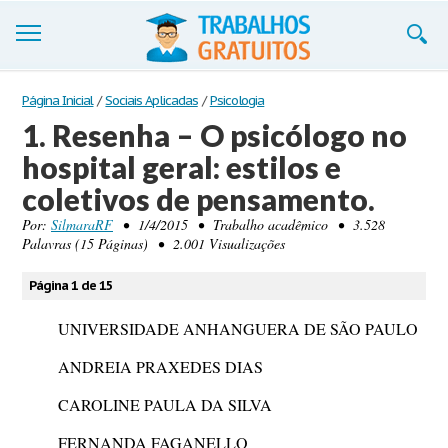
Trabalhos
Página Inicial
/
Sociais Aplicadas
/
Psicologia
1. Resenha – O psicólogo no
Cadastre-se
hospital geral: estilos e
Entre
coletivos de pensamento.
Blog
Por:
SilmaraRF
• 1/4/2015 • Trabalho acadêmico • 3.528
Palavras (15 Páginas) • 2.001 Visualizações
Contate-nos
Página 1 de 15
UNIVERSIDADE ANHANGUERA DE SÃO PAULO
ANDREIA PRAXEDES DIAS
CAROLINE PAULA DA SILVA
FERNANDA FAGANELLO