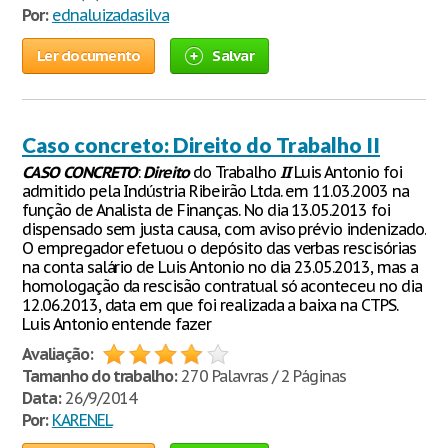
Por:
ednaluizadasilva
Ler documento
Salvar
Caso concreto: Direito do Trabalho II
CASO
CONCRETO
:
Direito
do Trabalho
II
Luis Antonio foi
admitido pela Indústria Ribeirão Ltda. em 11.03.2003 na
função de Analista de Finanças. No dia 13.05.2013 foi
dispensado sem justa causa, com aviso prévio indenizado.
O empregador efetuou o depósito das verbas rescisórias
na conta salário de Luis Antonio no dia 23.05.2013, mas a
homologação da rescisão contratual só aconteceu no dia
12.06.2013, data em que foi realizada a baixa na CTPS.
Luis Antonio entende fazer
Avaliação:
Tamanho do trabalho:
270 Palavras / 2 Páginas
Data:
26/9/2014
Por:
KARENEL