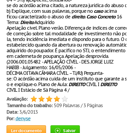
se do acórdão acima citado, a natureza jurídica do abuso de
d
b) Explique, com suas palavras, porque no
caso
acima
ficou caracterizado o abuso de
direito
.
Caso
Concreto
16
Tema:
Direito
Adquirido
Apelação cível. Plano verão. Diferença de índices de correçã
de correção sobre tal modalidade de investimento não pode r
la, tendo incidência imediata e dispondo para o futuro. O cri
estabelecido quando da abertura ou renovação automática das
adquirido do poupador. É pacífico no STJ, o entendimento de 
em caderneta de poupança. Apelação desprovida.
(2006.001.05482 - APELAÇÃO CÍVEL - DES. JORGE LUIZ
HABIB - Julgamento: 16/05/2006 -
DÉCIMA OITAVA CÂMARA CÍVEL –TJ/RJ) Pergunta-
se: O acórdão acima cuida de um instituto que garante a segu
o e explique-o. Plano de Aula:
DIREITO
CIVIL I
DIREITO
CIVIL I Estácio de Sá Página 4 /
Avaliação:
Tamanho do trabalho:
509 Palavras / 3 Páginas
Data:
3/6/2013
Por:
denyse
Ler documento
Salvar