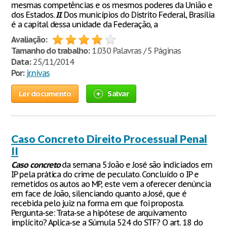
mesmas competências e os mesmos poderes da União e
dos Estados.
II
. Dos municípios do Distrito Federal, Brasília
é a capital dessa unidade da Federação, a
Avaliação:
Tamanho do trabalho:
1.030 Palavras / 5 Páginas
Data:
25/11/2014
Por:
jr.nivas
Ler documento
Salvar
Caso Concreto Direito Processual Penal
II
Caso
concreto
da semana 5:João e José são indiciados em
IP pela prática do crime de peculato. Concluído o IP e
remetidos os autos ao MP, este vem a oferecer denúncia
em face de João, silenciando quanto a José, que é
recebida pelo juiz na forma em que foi proposta.
Pergunta-se: Trata-se a hipótese de arquivamento
implícito? Aplica-se a Súmula 524 do STF? O art. 18 do