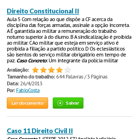
Direito Constitucional II
Aula 5 Com relação ao que dispõe a CF acerca da
disciplina das forças armadas, assinale a opção incorreta.
A É garantida ao militar a remuneração do trabalho
noturno superior à do diurno. B A sindicalização é proibida
ao militar. C Ao militar que esteja em serviço ativo é
proibida a filiação a partido político. D Os eclesiásticos
são isentos do serviço militar obrigatório em tempo de
paz.
Caso
Concreto
: Um integrante da polícia militar
Avaliação:
Tamanho do trabalho:
644 Palavras / 3 Páginas
Data:
26/4/2013
Por:
FabioCosta
Ler documento
Salvar
Caso 11 Direito Civil II