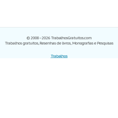
© 2008–2026 TrabalhosGratuitos.com
Trabalhos gratuitos, Resenhas de livros, Monografias e Pesquisas
Trabalhos
Cadastre-se
Entre
Blog
Ajuda
Contate-nos
Mapa do site