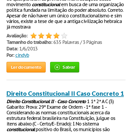
movimento
constitucional
em busca de uma organização
política fundada na limitação do poder absoluto. Correto.
Apesar de não haver um único constitucionalismo e sim
vários, existe a tese de que a antiga civilização hebraica
já mostrava
Avaliação:
Tamanho do trabalho:
635 Palavras / 3 Páginas
Data:
1/6/2013
Por:
cindyb
Ler documento
Salvar
Direito Constitucional II Caso Concreto 1
Direito
Constitucional
II
-
Caso
Concreto
1 1ª 2ª A C (3)
Gabarito: Prova: 29º Exame de Ordem - 1ª fase 1 -
Considerando as normas constitucionais acerca da
estrutura federal brasileira na Constituição, julgue os
itens abaixo (C - Certo/E- Errado): I. No sistema
constitucional
positivo do Brasil, os municípios são