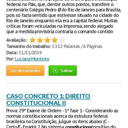
federal no País, que, dentre outros pontos, transfere o
centenário Colégio Pedro
II
do Rio de Janeiro para Brasília,
pois só fazia sentido que estivesse situado na cidade do
Rio de Janeiro enquanto ela era a capital federal. Muitas
críticas foram veiculadas na imprensa, sendo alegado
que a medida provisória contraria o comando contido
Avaliação:
Tamanho do trabalho:
1.312 Palavras / 6 Páginas
Data:
11/11/2019
Por:
Luciana Monteiro
Ler documento
Salvar
CASO CONCRETO 1: DIREITO
CONSTITUCIONAL II
Prova: 29º Exame de Ordem - 1ª fase 1 - Considerando as
normas constitucionais acerca da estrutura federal
brasileira na Constituição, julgue os itens abaixo (C -
Certo/E- Errado): I. No sistema
constitucional
positivo do