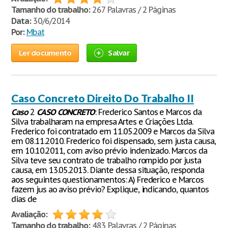
Tamanho do trabalho:
267 Palavras / 2 Páginas
Data:
30/6/2014
Por:
Mbat
Ler documento
Salvar
Caso Concreto Direito Do Trabalho II
Caso
2
CASO
CONCRETO
: Frederico Santos e Marcos da
Silva trabalharam na empresa Artes e Criações Ltda.
Frederico foi contratado em 11.05.2009 e Marcos da Silva
em 08.11.2010. Frederico foi dispensado, sem justa causa,
em 10.10.2011, com aviso prévio indenizado. Marcos da
Silva teve seu contrato de trabalho rompido por justa
causa, em 13.05.2013. Diante dessa situação, responda
aos seguintes questionamentos: A) Frederico e Marcos
fazem jus ao aviso prévio? Explique, indicando, quantos
dias de
Avaliação:
Tamanho do trabalho:
483 Palavras / 2 Páginas