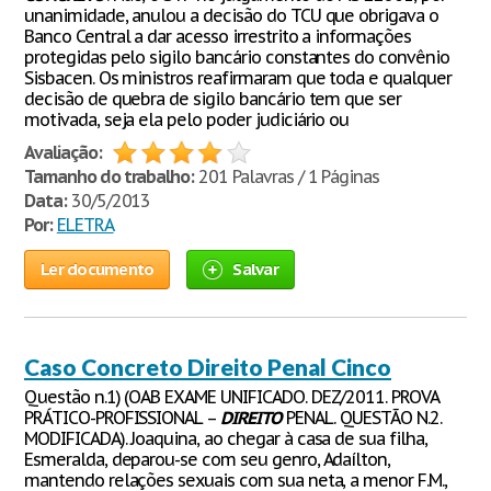
unanimidade, anulou a decisão do TCU que obrigava o
Banco Central a dar acesso irrestrito a informações
protegidas pelo sigilo bancário constantes do convênio
Sisbacen. Os ministros reafirmaram que toda e qualquer
decisão de quebra de sigilo bancário tem que ser
motivada, seja ela pelo poder judiciário ou
Avaliação:
Tamanho do trabalho:
201 Palavras / 1 Páginas
Data:
30/5/2013
Por:
ELETRA
Ler documento
Salvar
Caso Concreto Direito Penal Cinco
Questão n.1) (OAB EXAME UNIFICADO. DEZ/2011. PROVA
PRÁTICO-PROFISSIONAL –
DIREITO
PENAL. QUESTÃO N.2.
MODIFICADA). Joaquina, ao chegar à casa de sua filha,
Esmeralda, deparou-se com seu genro, Adaílton,
mantendo relações sexuais com sua neta, a menor F.M.,