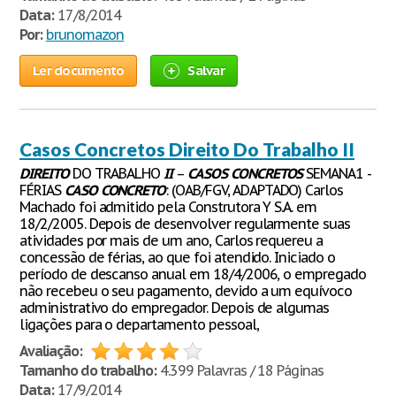
Data:
17/8/2014
Por:
brunomazon
Ler documento
Salvar
Casos Concretos Direito Do Trabalho II
DIREITO
DO TRABALHO
II
–
CASOS
CONCRETOS
SEMANA1 -
FÉRIAS
CASO
CONCRETO
: (OAB/FGV, ADAPTADO) Carlos
Machado foi admitido pela Construtora Y S.A. em
18/2/2005. Depois de desenvolver regularmente suas
atividades por mais de um ano, Carlos requereu a
concessão de férias, ao que foi atendido. Iniciado o
período de descanso anual em 18/4/2006, o empregado
não recebeu o seu pagamento, devido a um equívoco
administrativo do empregador. Depois de algumas
ligações para o departamento pessoal,
Avaliação:
Tamanho do trabalho:
4.399 Palavras / 18 Páginas
Data:
17/9/2014