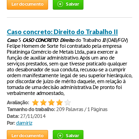
Ler documento
Salvar
Caso concreto: Direito do Trabalho II
Caso
5
CASO
CONCRETO
:
Direito
do Trabalho
II
(OAB/FGV)
Felipe Homem de Sorte foi contratado pela empresa
Piratininga Comércio de Metais Ltda., para exercer a
função de auxiliar administrativo. Após um ano de
serviços prestados, sem que tivesse praticado qualquer
ato desabonador de sua conduta, recusou-se a cumprir
ordem manifestamente legal de seu superior hierárquico,
por discordar de juízo de mérito daquele, em relação à
tomada de uma decisão administrativa. De pronto foi
verbalmente admoestado,
Avaliação:
Tamanho do trabalho:
209 Palavras / 1 Páginas
Data:
27/11/2014
Por:
damiriz
Ler documento
Salvar