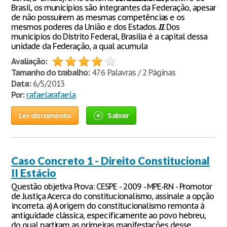
Brasil, os municípios são integrantes da Federação, apesar
de não possuírem as mesmas competências e os
mesmos poderes da União e dos Estados.
II
. Dos
municípios do Distrito Federal, Brasília é a capital dessa
unidade da Federação, a qual acumula
Avaliação:
Tamanho do trabalho:
476 Palavras / 2 Páginas
Data:
6/5/2013
Por:
rafaelarafaela
Ler documento
Salvar
Caso Concreto 1 - Direito Constitucional
II Estácio
Questão objetiva Prova: CESPE - 2009 - MPE-RN - Promotor
de Justiça Acerca do constitucionalismo, assinale a opção
incorreta. a) A origem do constitucionalismo remonta à
antiguidade clássica, especificamente ao povo hebreu,
do qual partiram as primeiras manifestações desse