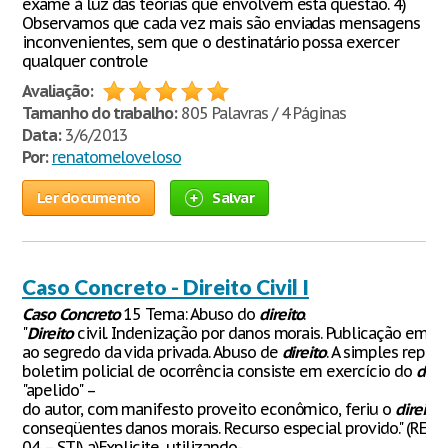
exame à luz das teorias que envolvem esta questão. 4)
Observamos que cada vez mais são enviadas mensagens
inconvenientes, sem que o destinatário possa exercer
qualquer controle
Avaliação:
Tamanho do trabalho:
805 Palavras / 4 Páginas
Data:
3/6/2013
Por:
renatomeloveloso
Ler documento
Salvar
Caso Concreto - Direito Civil I
Caso
Concreto
15 Tema: Abuso do
direito
.
"
Direito
civil. Indenização por danos morais. Publicação em 
ao segredo da vida privada. Abuso de
direito
. A simples repro
boletim policial de ocorrência consiste em exercício do
direi
"apelido" –
do autor, com manifesto proveito econômico, feriu o
direito
d
conseqüentes danos morais. Recurso especial provido." (RESP.
04 – STJ) a)Explicite, utilizando-