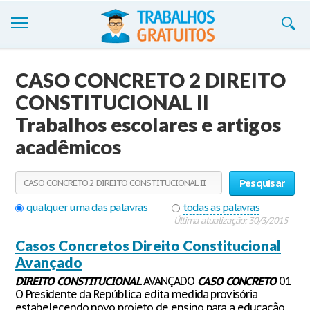
Trabalhos
CASO CONCRETO 2 DIREITO
Cadastre-se
CONSTITUCIONAL II
Trabalhos escolares e artigos
Entre
acadêmicos
Blog
Contate-nos
Pesquisar
qualquer uma das palavras
todas as palavras
Última atualização: 30/3/2015
Casos Concretos Direito Constitucional
Avançado
DIREITO
CONSTITUCIONAL
AVANÇADO
CASO
CONCRETO
01
O Presidente da República edita medida provisória
estabelecendo novo projeto de ensino para a educação