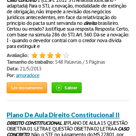
Caso
Concreto
1 (CESPE 2012 STJ Analista Judiciário -
adaptada) Para o STJ, a novação, modalidade de extinção
de obrigação, não impede a revisão dos negócios
jurídicos antecedentes, em face da relativização do
princípio do pacta sunt servanda no
direito
brasileiro.
Certou ou errado? Justifique sua resposta. Resposta: Certo,
com base na súmula 286 do STJ. Art. 360. Dá-se a novação:
I - quando o devedor contrai com o credor nova dívida
para extinguir e
Avaliação:
Tamanho do trabalho:
548 Palavras / 3 Páginas
Data:
21/5/2013
Por:
amoradoce
Ler documento
Salvar
Plano De Aula Direito Constitucional II
DIREITO
CONSTITUCIONAL
II
PLANO DE AULA 15 QUESTÃO
OBJETIVA 01: LETRA E QUESTÃO OBJETIVA 02:LETRA A
CASO
CONCRETO
: Não, o STF no julgamento do MS 22801, por