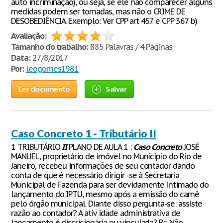
auto incriminação), ou seja, se ele não comparecer alguns
medidas podem ser tomadas, mas não o CRIME DE
DESOBEDIÊNCIA. Exemplo: Ver CPP art 457 e CPP 367 b)
Avaliação:
Tamanho do trabalho:
885 Palavras / 4 Páginas
Data:
27/8/2017
Por:
leogomes1981
Ler documento
Salvar
Caso Concreto 1 - Tributário II
1 TRIBUTÁRIO
II
PLANO DE AULA 1 :
Caso
Concreto
JOSÉ
MANUEL, proprietário de imóvel no Município do Rio de
Janeiro, recebeu informações de seu contador dando
conta de que é necessário dirigir -se à Secretaria
Municipal de Fazenda para ser devidamente intimado do
lançamento do IPTU, mesmo após a emissão do carnê
pelo órgão municipal. Diante disso pergunta-se: assiste
razão ao contador? A ativ idade administrativa de
lançamento é discricionária ou vinculada? R= Não,