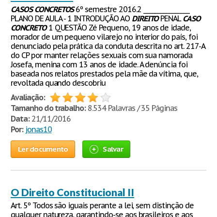
CASOS
CONCRETOS
6º semestre 2016.2 ________________
PLANO DE AULA - 1 INTRODUÇÃO AO
DIREITO
PENAL
CASO
CONCRETO
1 QUESTÃO Zé Pequeno, 19 anos de idade,
morador de um pequeno vilarejo no interior do país, foi
denunciado pela prática da conduta descrita no art. 217-A
do CP por manter relações sexuais com sua namorada
Josefa, menina com 13 anos de idade. A denúncia foi
baseada nos relatos prestados pela mãe da vítima, que,
revoltada quando descobriu
Avaliação:
Tamanho do trabalho:
8.534 Palavras / 35 Páginas
Data:
21/11/2016
Por:
jonas10
Ler documento
Salvar
O Direito Constitucional II
Art. 5º Todos são iguais perante a lei, sem distinção de
qualquer natureza, garantindo-se aos brasileiros e aos