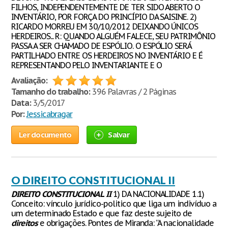
FILHOS, INDEPENDENTEMENTE DE TER SIDO ABERTO O
INVENTÁRIO, POR FORÇA DO PRINCÍPIO DA SAISINE. 2)
RICARDO MORREU EM 30/10/2012 DEIXANDO ÚNICOS
HERDEIROS... R: QUANDO ALGUÉM FALECE, SEU PATRIMÔNIO
PASSA A SER CHAMADO DE ESPÓLIO. O ESPÓLIO SERÁ
PARTILHADO ENTRE OS HERDEIROS NO INVENTÁRIO E É
REPRESENTANDO PELO INVENTARIANTE E O
Avaliação:
Tamanho do trabalho:
396 Palavras / 2 Páginas
Data:
3/5/2017
Por:
Jessicabragar
Ler documento
Salvar
O DIREITO CONSTITUCIONAL II
DIREITO
CONSTITUCIONAL
II
1) DA NACIONALIDADE 1.1)
Conceito: vínculo jurídico-politico que liga um indivíduo a
um determinado Estado e que faz deste sujeito de
direitos
e obrigações. Pontes de Miranda: “A nacionalidade