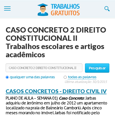
Trabalhos
CASO CONCRETO 2 DIREITO
Cadastre-se
CONSTITUCIONAL II
Trabalhos escolares e artigos
Entre
acadêmicos
Blog
Contate-nos
Pesquisar
qualquer uma das palavras
todas as palavras
Última atualização: 30/3/2015
CASOS CONCRETOS - DIREITO CIVIL IV
PLANO DE AULA – SEMANA 01)
Caso
Concreto
: Jarbas
adquiriu de Jerônimo em julho de 2012 um apartamento
localizado na praia de Balneário Camboriú. Após cinco
meses morando no imóvel Jarbas foi notificado pelo