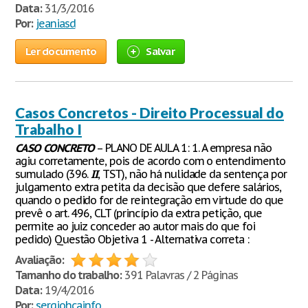
Data:
31/3/2016
Por:
jeaniasd
Ler documento
Salvar
Casos Concretos - Direito Processual do
Trabalho I
CASO
CONCRETO
– PLANO DE AULA 1: 1. A empresa não
agiu corretamente, pois de acordo com o entendimento
sumulado (396.
II
, TST), não há nulidade da sentença por
julgamento extra petita da decisão que defere salários,
quando o pedido for de reintegração em virtude do que
prevê o art. 496, CLT (princípio da extra petição, que
permite ao juiz conceder ao autor mais do que foi
pedido) Questão Objetiva 1 - Alternativa correta :
Avaliação:
Tamanho do trabalho:
391 Palavras / 2 Páginas
Data:
19/4/2016
Por:
sergiohcainfo