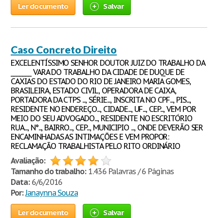
Ler documento
Salvar
Caso Concreto Direito
EXCELENTÍSSIMO SENHOR DOUTOR JUIZ DO TRABALHO DA
_______ VARA DO TRABALHO DA CIDADE DE DUQUE DE
CAXIAS DO ESTADO DO RIO DE JANEIRO MARIA GOMES,
BRASILEIRA, ESTADO CIVIL, OPERADORA DE CAIXA,
PORTADORA DA CTPS ..., SÉRIE..., INSCRITA NO CPF..., PIS...,
RESIDENTE NO ENDEREÇO..., CIDADE..., UF..., CEP..., VEM POR
MEIO DO SEU ADVOGADO..., RESIDENTE NO ESCRITÓRIO
RUA..., N°..., BAIRRO..., CEP..., MUNICIPIO ..., ONDE DEVERÃO SER
ENCAMINHADAS AS INTIMAÇÕES E VEM PROPOR:
RECLAMAÇÃO TRABALHISTA PELO RITO ORDINÁRIO
Avaliação:
Tamanho do trabalho:
1.436 Palavras / 6 Páginas
Data:
6/6/2016
Por:
Janaynna Souza
Ler documento
Salvar