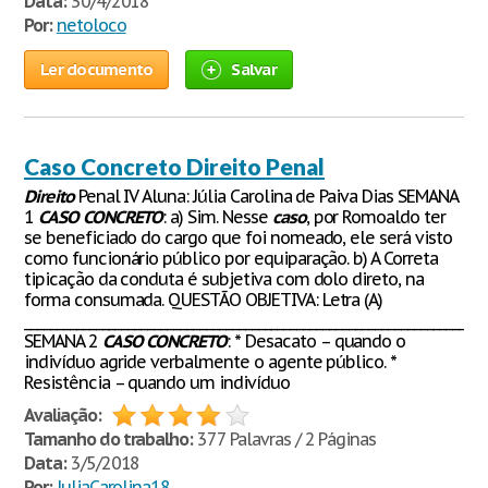
Data:
30/4/2018
Por:
netoloco
Ler documento
Salvar
Caso Concreto Direito Penal
Direito
Penal IV Aluna: Júlia Carolina de Paiva Dias SEMANA
1
CASO
CONCRETO
: a) Sim. Nesse
caso
, por Romoaldo ter
se beneficiado do cargo que foi nomeado, ele será visto
como funcionário público por equiparação. b) A Correta
tipicação da conduta é subjetiva com dolo direto, na
forma consumada. QUESTÃO OBJETIVA: Letra (A)
_______________________________________________________________________
SEMANA 2
CASO
CONCRETO
: * Desacato – quando o
indivíduo agride verbalmente o agente público. *
Resistência – quando um indivíduo
Avaliação:
Tamanho do trabalho:
377 Palavras / 2 Páginas
Data:
3/5/2018
Por:
JuliaCarolina18