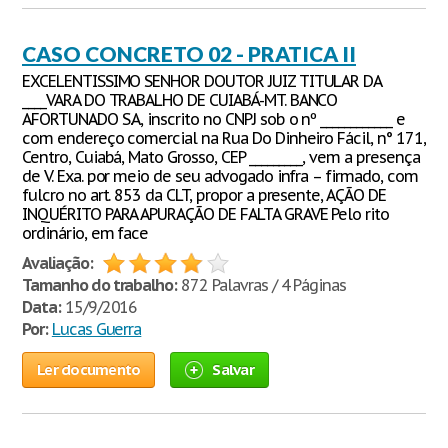
CASO CONCRETO 02 - PRATICA II
EXCELENTISSIMO SENHOR DOUTOR JUIZ TITULAR DA
____VARA DO TRABALHO DE CUIABÁ-MT. BANCO
AFORTUNADO S.A, inscrito no CNPJ sob o nº ____________ e
com endereço comercial na Rua Do Dinheiro Fácil, n° 171,
Centro, Cuiabá, Mato Grosso, CEP _________, vem a presença
de V. Exa. por meio de seu advogado infra – firmado, com
fulcro no art. 853 da CLT, propor a presente, AÇÃO DE
INQUÉRITO PARA APURAÇÃO DE FALTA GRAVE Pelo rito
ordinário, em face
Avaliação:
Tamanho do trabalho:
872 Palavras / 4 Páginas
Data:
15/9/2016
Por:
Lucas Guerra
Ler documento
Salvar