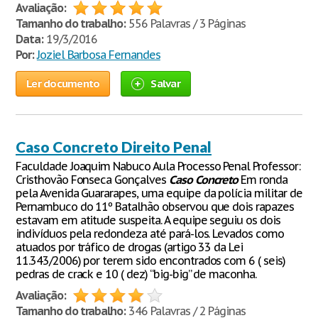
Avaliação:
Tamanho do trabalho:
556 Palavras / 3 Páginas
Data:
19/3/2016
Por:
Joziel Barbosa Fernandes
Ler documento
Salvar
Caso Concreto Direito Penal
Faculdade Joaquim Nabuco Aula Processo Penal Professor:
Cristhovão Fonseca Gonçalves
Caso
Concreto
Em ronda
pela Avenida Guararapes, uma equipe da polícia militar de
Pernambuco do 11º Batalhão observou que dois rapazes
estavam em atitude suspeita. A equipe seguiu os dois
indivíduos pela redondeza até pará-los. Levados como
atuados por tráfico de drogas (artigo 33 da Lei
11.343/2006) por terem sido encontrados com 6 ( seis)
pedras de crack e 10 ( dez) “big-big” de maconha.
Avaliação:
Tamanho do trabalho:
346 Palavras / 2 Páginas