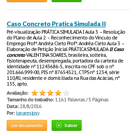
Caso Concreto Pratica Simulada II
Pré-visualização PRÁTICA SIMULADA I Aula 3 – Resolução
do Plano de Aula 2 – Reconhecimento do Vínculo de
Emprego Profª. Andréa Cleto Profª. Andréa Cleto Aula 3 –
Elaboração de Petição Inicial PRÁTICA SIMULADA
II
Caso
concreto
VALENTINA SOARES, brasileira, solteira,
fisioterapeuta, desempregada, portadora da carteira de
identidade nº 11243686-5, inscrita no CPF sob o nº
201.666.999-00, PIS nº 87654321, CTPS nº 1234, série
110/RJ, residente e domiciliada na Rua das Acácias, nº
155, apto.
Avaliação:
Tamanho do trabalho:
1.161 Palavras / 5 Páginas
Data:
28/8/2016
Por:
tavaresjosy
Ler documento
Salvar