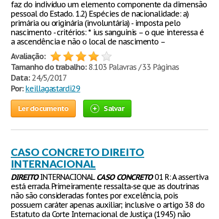
faz do indivíduo um elemento componente da dimensão
pessoal do Estado. 1.2) Espécies de nacionalidade: a)
primária ou originária (involuntária) - imposta pelo
nascimento - critérios: * ius sanguinis – o que interessa é
a ascendência e não o local de nascimento –
Avaliação:
Tamanho do trabalho:
8.103 Palavras / 33 Páginas
Data:
24/5/2017
Por:
keillagastardi29
Ler documento
Salvar
CASO CONCRETO DIREITO
INTERNACIONAL
DIREITO
INTERNACIONAL
CASO
CONCRETO
01 R: A assertiva
está errada. Primeiramente ressalta-se que as doutrinas
não são consideradas fontes por excelência, pois
possuem caráter apenas auxiliar; inclusive o artigo 38 do
Estatuto da Corte Internacional de Justiça (1945) não