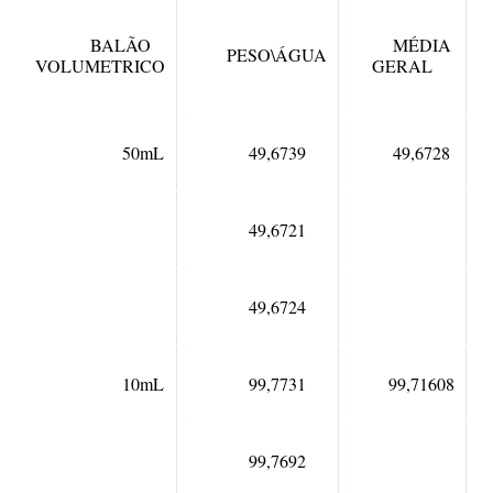
BALÃO
MÉDIA
PESO\ÁGUA
VOLUMETRICO
GERAL
50mL
49,6739
49,6728
49,6721
49,6724
10mL
99,7731
99,71608
99,7692