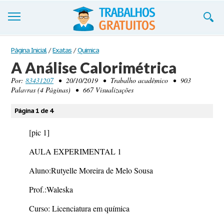
Trabalhos
Página Inicial
/
Exatas
/
Quimica
A Análise Calorimétrica
Cadastre-se
Por:
83431207
• 20/10/2019 • Trabalho acadêmico • 903
Palavras (4 Páginas) • 667 Visualizações
Entre
Blog
Página 1 de 4
Contate-nos
[pic 1]
AULA EXPERIMENTAL 1
Aluno:Rutyelle Moreira de Melo Sousa
Prof.:Waleska
Curso: Licenciatura em química