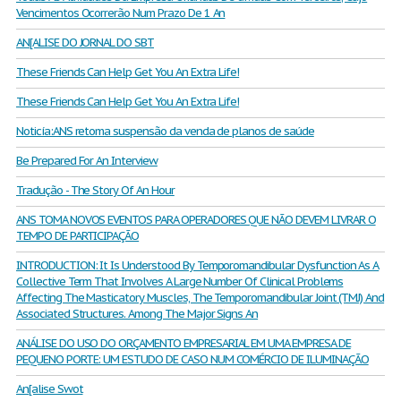
Vencimentos Ocorrerão Num Prazo De 1 An
AN[ALISE DO JORNAL DO SBT
These Friends Can Help Get You An Extra Life!
These Friends Can Help Get You An Extra Life!
Noticía:ANS retoma suspensão da venda de planos de saúde
Be Prepared For An Interview
Tradução - The Story Of An Hour
ANS TOMA NOVOS EVENTOS PARA OPERADORES QUE NÃO DEVEM LIVRAR O
TEMPO DE PARTICIPAÇÃO
INTRODUCTION: It Is Understood By Temporomandibular Dysfunction As A
Collective Term That Involves A Large Number Of Clinical Problems
Affecting The Masticatory Muscles, The Temporomandibular Joint (TMJ) And
Associated Structures. Among The Major Signs An
ANÁLISE DO USO DO ORÇAMENTO EMPRESARIAL EM UMA EMPRESA DE
PEQUENO PORTE: UM ESTUDO DE CASO NUM COMÉRCIO DE ILUMINAÇÃO
An[alise Swot