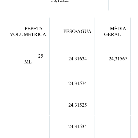
PEPETA
MÉDIA
PESO\ÁGUA
VOLUMETRICA
GERAL
25
24,31634
24,31567
ML
24,31574
24,31525
24,31534