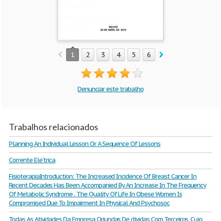
1
2
3
4
5
6
7
8
9
10
Denunciar este trabalho
Trabalhos relacionados
Planning An Individual Lesson Or A Sequence Of Lessons
Corrente Ele´trica
FisioterapiaIntroduction: The Increased Incidence Of Breast Cancer In
Recent Decades Has Been Accompanied By An Increase In The Frequency
Of Metabolic Syndrome . The Quality Of Life In Obese Women Is
Compromised Due To Impairment In Physical And Psychosoc
Todas As Atividades Da Empresa Oriundas De dívidas Com Terceiros, Cujo