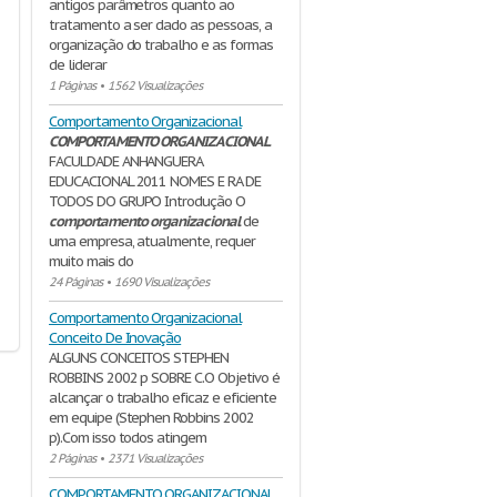
antigos parâmetros quanto ao
tratamento a ser dado as pessoas, a
organização do trabalho e as formas
de liderar
1 Páginas
•
1562 Visualizações
Comportamento Organizacional
COMPORTAMENTO
ORGANIZACIONAL
FACULDADE ANHANGUERA
EDUCACIONAL 2011 NOMES E RA DE
TODOS DO GRUPO Introdução O
comportamento
organizacional
de
uma empresa, atualmente, requer
muito mais do
24 Páginas
•
1690 Visualizações
Comportamento Organizacional
Conceito De Inovação
ALGUNS CONCEITOS STEPHEN
ROBBINS 2002 p SOBRE C.O Objetivo é
alcançar o trabalho eficaz e eficiente
em equipe (Stephen Robbins 2002
p).Com isso todos atingem
2 Páginas
•
2371 Visualizações
COMPORTAMENTO ORGANIZACIONAL.