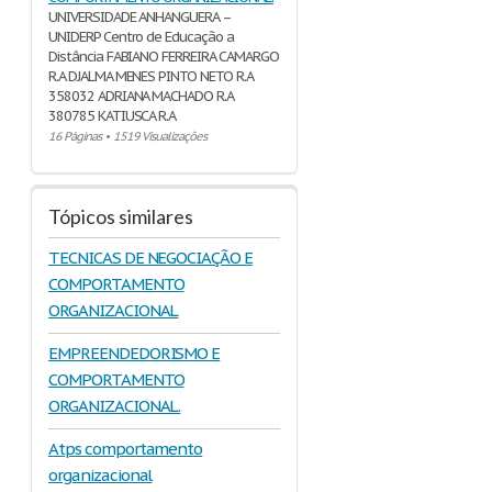
UNIVERSIDADE ANHANGUERA –
UNIDERP Centro de Educação a
Distância FABIANO FERREIRA CAMARGO
R.A DJALMA MENES PINTO NETO R.A
358032 ADRIANA MACHADO R.A
380785 KATIUSCA R.A
16 Páginas
•
1519 Visualizações
Tópicos similares
TECNICAS DE NEGOCIAÇÃO E
COMPORTAMENTO
ORGANIZACIONAL
EMPREENDEDORISMO E
COMPORTAMENTO
ORGANIZACIONAL.
Atps comportamento
organizacional