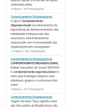
objetivo ajudar a entender as ações
realizadas pelas
4 Páginas
•
4919 Visualizações
Comportamento Organizacional
O Que É
Comportamento
Organizacional
? reconhecimento da
importância do desenvolvimento das
habilidades interpessoais dos
executivos está intimamente
relacionado com a necessidade das
organizações em conseguirem
11 Páginas
•
3812 Visualizações
Comportamento Organizacional
COMPORTAMENTO
ORGANIZACIONAL
Kleber Gonçalves de Sousa* RESUMO
O
comportamento
organizacional
é o
ramo que investiga o impacto que
indivíduos, grupos e a estrutura têm
sobre
2 Páginas
•
2372 Visualizações
Comportamento Organizacional
Origem do terço Terço significa uma
das três partes do Rosário (hoje não