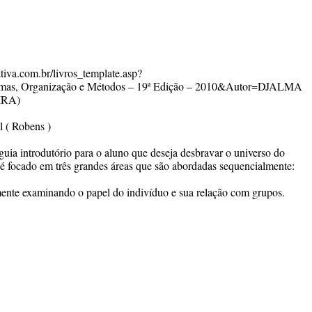
ativa.com.br/livros_template.asp?
mas, Organização e Métodos – 19ª Edição – 2010&Autor=DJALMA
IRA)
 ( Robens )
guia introdutório para o aluno que deseja desbravar o universo do
é focado em três grandes áreas que são abordadas sequencialmente:
mente examinando o papel do indivíduo e sua relação com grupos.