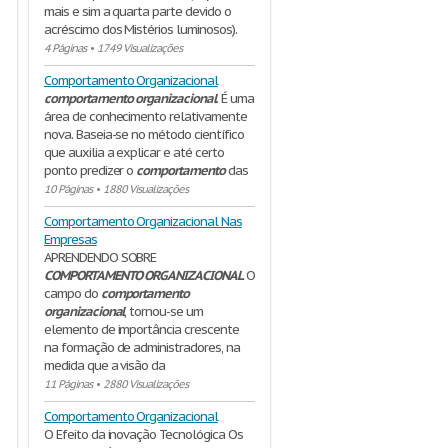
mais e sim a quarta parte devido o
acréscimo dos Mistérios luminosos).
4 Páginas
•
1749 Visualizações
Comportamento Organizacional
comportamento
organizacional
. É uma
área de conhecimento relativamente
nova. Baseia-se no método científico
que auxilia a explicar e até certo
ponto predizer o
comportamento
das
10 Páginas
•
1880 Visualizações
Comportamento Organizacional Nas
Empresas
APRENDENDO SOBRE
COMPORTAMENTO
ORGANIZACIONAL
O
campo do
comportamento
organizacional
, tornou-se um
elemento de importância crescente
na formação de administradores, na
medida que a visão da
11 Páginas
•
2880 Visualizações
Comportamento Organizacional
O Efeito da inovação Tecnológica Os