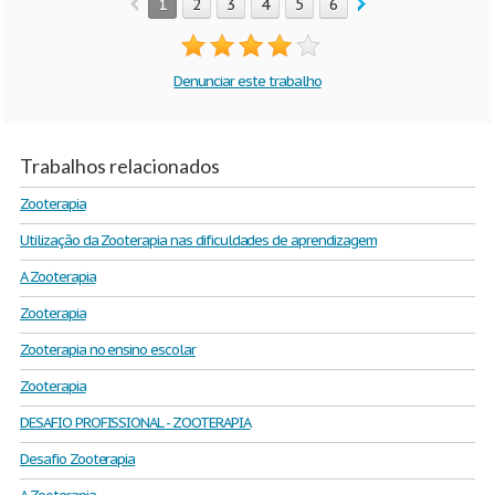
1
2
3
4
5
6
Denunciar este trabalho
Trabalhos relacionados
Zooterapia
Utilização da Zooterapia nas dificuldades de aprendizagem
A Zooterapia
Zooterapia
Zooterapia no ensino escolar
Zooterapia
DESAFIO PROFISSIONAL - ZOOTERAPIA
Desafio Zooterapia