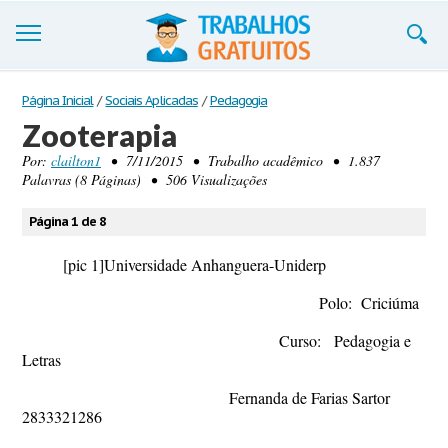
Trabalhos
Página Inicial
/
Sociais Aplicadas
/
Pedagogia
Zooterapia
Cadastre-se
Por:
clailton1
• 7/11/2015 • Trabalho acadêmico • 1.837
Palavras (8 Páginas) • 506 Visualizações
Entre
Blog
Página 1 de 8
Contate-nos
[pic 1]
Universidade Anhanguera-Uniderp
Polo: Criciúma
Curso: Pedagogia e
Letras
Fernanda de Farias Sartor
2833321286