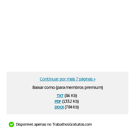
Continuar por mais 7 páginas »
Baixar como (para membros premium)
txt
(8.6 Kb)
pdf
(133.2 Kb)
docx
(784 Kb)
Disponível apenas no TrabalhosGratuitos.com