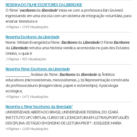
RESENHA DO FILME ESCRITORES DA LIBERDADE
O filme “
escritores
da
liberdade
” inicia-se com a professora Erin Gruwell
ingressando em uma escola com um sistema de integração voluntária, para
ensinar literatura e
4 Páginas
•
1593 Visualizações
Resenha Escritores da Liberdade
Nome: William Evangelista Filme:
Escritores
da
Liberdade
O Filme
Escritores
da
Liberdade
, retrata uma história verídica acontecida no país dos Estados
Unidos, o qual é
2 Páginas
•
901 Visualizações
Resenha filme: Escritores da Liberdade
________________ Análise do filme:
Escritores
da
liberdade
a) Âmbitos
educativos (microssistemas, mesossitemas...). b) Representação construída
do professor/aluno (imagem ideal, papel e estereótipo). A psicologia
ecológica,
4 Páginas
•
1471 Visualizações
Resenha o filme "escritores da liberdade"
UNIVERSIDADE ABERTA DO BRASIL UNIVERSIDADE FEDERAL DO CEARÁ
INSTITUTO UFC VIRTUAL CURSO DE LICENCIATURA EM LETRAS/PORTUGUÊS
DISCIPLINA: ESTÁGIO EM ENSINO DE LEITURA PROFª.: JOSILEIDE MARIA
4 Páginas
•
1100 Visualizações