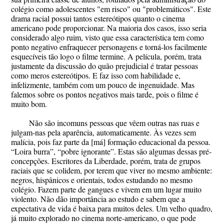
colégio como adolescentes "em risco" ou "problemáticos". Este
drama racial possui tantos estereótipos quanto o cinema
americano pode proporcionar. Na maioria dos casos, isso seria
considerado algo ruim, visto que essa característica tem como
ponto negativo enfraquecer personagens e torná-los facilmente
esquecíveis tão logo o filme termine. A película, porém, trata
justamente da discussão do quão prejudicial é tratar pessoas
como meros estereótipos. E faz isso com habilidade e,
infelizmente, também com um pouco de ingenuidade. Mas
falemos sobre os pontos negativos mais tarde, pois o filme é
muito bom.
Não são incomuns pessoas que vêem outras nas ruas e
julgam-nas pela aparência, automaticamente. Às vezes sem
malícia, pois faz parte da [má] formação educacional da pessoa.
“Loira burra”, “pobre ignorante”. Estas são algumas dessas pré-
concepções. Escritores da Liberdade, porém, trata de grupos
raciais que se colidem, por terem que viver no mesmo ambiente:
negros, hispânicos e orientais, todos estudando no mesmo
colégio. Fazem parte de gangues e vivem em um lugar muito
violento. Não dão importância ao estudo e sabem que a
expectativa de vida é baixa para muitos deles. Um velho quadro,
já muito explorado no cinema norte-americano, o que pode