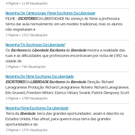
4 Páginas
•
1138 Visualizações
Resenha De Criminologia: Filme Escritores Da Liberdade
FILME -
ESCRITORES
DA LIBERTADADE No começo do filme a professora
tenta dar aula normalmente, em um modelo tradicional, mas os alunos
não respeitaram e
2 Páginas
•
1322 Visualizações
Resenha "Os Escritores Da Liberdade"
Os
Escritores
da
Liberdade
Escritores
da
liberdade
mostra a realidade das
ruas e as dificuldades que professores encontravam por volta de 1992 na
cidade de
2 Páginas
•
746 Visualizações
Resenha Do Filme Escritores Da Liberdade
ESCRITORES
DA
LIBERDADE
Escritores
da
liberdade
. Direção: Richard
Lavagranese. Produção: Richard Lavagranese. Roteiro: Richard Lavagranese,
Erin Gruwell, Freedom Writers. Elenco: Hillary Swank; Patrick Dempsey; Scott
3 Páginas
•
1700 Visualizações
Resenha Filme Escritores Da Liberdade
Terra da
liberdade
, terra das grandes oportunidades: assim é descrito os
Estados Unidos. Mas afinal, para quem é essa terra das grandes
oportunidades e da
3 Páginas
•
1376 Visualizações