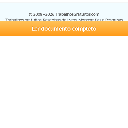
© 2008–2026 TrabalhosGratuitos.com
Trabalhos gratuitos, Resenhas de livros, Monografias e Pesquisas
Ler documento completo
Trabalhos
Cadastre-se
Entre
Blog
Ajuda
Contate-nos
Mapa do site
Politica de privacidade
Termos de serviço