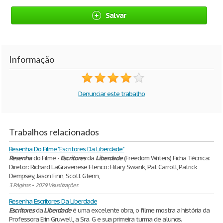
Salvar
Informação
Denunciar este trabalho
Trabalhos relacionados
Resenha Do Filme "Escritores Da Liberdade"
Resenha
do Filme -
Escritores
da
Liberdade
(Freedom Writers) Ficha Técnica:
Diretor: Richard LaGravenese Elenco: Hilary Swank, Pat Carroll, Patrick
Dempsey, Jason Finn, Scott Glenn,
3 Páginas
•
2079 Visualizações
Resenha Escritores Da Liberdade
Escritores
da
Liberdade
é uma excelente obra, o filme mostra a história da
Professora Erin Gruwell, a Sra. G e sua primeira turma de alunos.