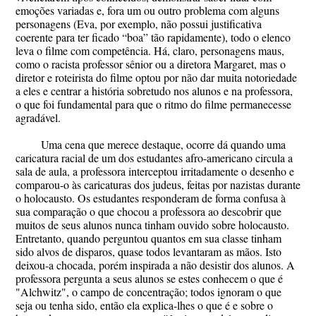
emoções variadas e, fora um ou outro problema com alguns
personagens (Eva, por exemplo, não possui justificativa
coerente para ter ficado “boa” tão rapidamente), todo o elenco
leva o filme com competência. Há, claro, personagens maus,
como o racista professor sênior ou a diretora Margaret, mas o
diretor e roteirista do filme optou por não dar muita notoriedade
a eles e centrar a história sobretudo nos alunos e na professora,
o que foi fundamental para que o ritmo do filme permanecesse
agradável.
Uma cena que merece destaque, ocorre dá quando uma
caricatura racial de um dos estudantes afro-americano circula a
sala de aula, a professora interceptou irritadamente o desenho e
comparou-o às caricaturas dos judeus, feitas por nazistas durante
o holocausto. Os estudantes responderam de forma confusa à
sua comparação o que chocou a professora ao descobrir que
muitos de seus alunos nunca tinham ouvido sobre holocausto.
Entretanto, quando perguntou quantos em sua classe tinham
sido alvos de disparos, quase todos levantaram as mãos. Isto
deixou-a chocada, porém inspirada a não desistir dos alunos. A
professora pergunta a seus alunos se estes conhecem o que é
"Alchwitz", o campo de concentração; todos ignoram o que
seja ou tenha sido, então ela explica-lhes o que é e sobre o