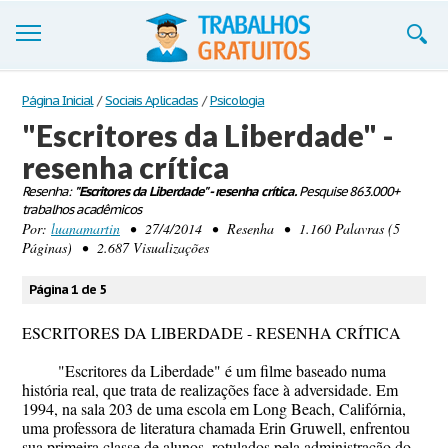
Trabalhos
Página Inicial
/
Sociais Aplicadas
/
Psicologia
"Escritores da Liberdade" -
Cadastre-se
resenha crítica
Entre
Resenha:
"Escritores da Liberdade" - resenha crítica.
Pesquise 863.000+
trabalhos acadêmicos
Blog
Por:
luanamartin
• 27/4/2014 • Resenha • 1.160 Palavras (5
Páginas) • 2.687 Visualizações
Contate-nos
Página 1 de 5
ESCRITORES DA LIBERDADE - RESENHA CRÍTICA
"Escritores da Liberdade" é um filme baseado numa
história real, que trata de realizações face à adversidade. Em
1994, na sala 203 de uma escola em Long Beach, Califórnia,
uma professora de literatura chamada Erin Gruwell, enfrentou
sua primeira classe de alunos, rotulados pela administração do