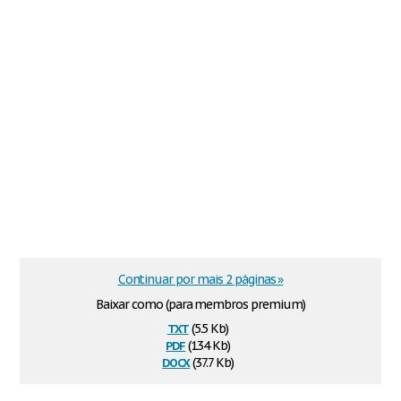
Continuar por mais 2 páginas »
Baixar como (para membros premium)
txt
(5.5 Kb)
pdf
(134 Kb)
docx
(37.7 Kb)