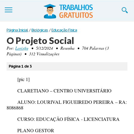
Trabalhos
Página Inicial
/
Biológicas
/
Educação Física
O Projeto Social
Cadastre-se
Por:
Lorixfig
• 5/12/2024 • Resenha • 704 Palavras (3
Páginas) • 312 Visualizações
Entre
Blog
Página 1 de 3
Contate-nos
[pic 1]
CLARETIANO – CENTRO UNIVERSITÁRIO
ALUNO:
LOURIVAL FIGUEIREDO PEREIRA
– RA:
8086868
CURSO:
EDUCAÇÃO FÍSICA
- LICENCIATURA
PLANO GESTOR