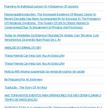
Planning An Individual Lesson Or A Sequence Of Lessons
FisioterapiaIntroduction: The Increased Incidence Of Breast Cancer In
Recent Decades Has Been Accompanied By An Increase In The Frequency
Of Metabolic Syndrome . The Quality Of Life In Obese Women Is
Compromised Due To Impairment In Physical And Psychosoc
Todas As Atividades Da Empresa Oriundas De dívidas Com Terceiros, Cujo
Vencimentos Ocorrerão Num Prazo De 1 An
AN[ALISE DO JORNAL DO SBT
These Friends Can Help Get You An Extra Life!
These Friends Can Help Get You An Extra Life!
Noticía:ANS retoma suspensão da venda de planos de saúde
Be Prepared For An Interview
Tradução - The Story Of An Hour
ANS TOMA NOVOS EVENTOS PARA OPERADORES QUE NÃO DEVEM LIVRAR O
TEMPO DE PARTICIPAÇÃO
INTRODUCTION: It Is Understood By Temporomandibular Dysfunction As A