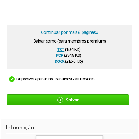
Continuar por mais 6 páginas »
Baixar como (para membros premium)
txt
(10.4 Kb)
pdf
(284.8 Kb)
docx
(216.6 Kb)
Disponível apenas no TrabalhosGratuitos.com
Salvar
Informação