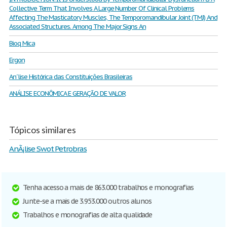
Collective Term That Involves A Large Number Of Clinical Problems
Affecting The Masticatory Muscles, The Temporomandibular Joint (TMJ) And
Associated Structures. Among The Major Signs An
Bioq Mica
Ergon
An´lise Histórica das Constituições Brasileiras
ANÁLISE ECONÔMICA E GERAÇÃO DE VALOR
Tópicos similares
AnÃ¡lise Swot Petrobras
Tenha acesso a mais de 863.000 trabalhos e monografias
Junte-se a mais de 3.953.000 outros alunos
Trabalhos e monografias de alta qualidade