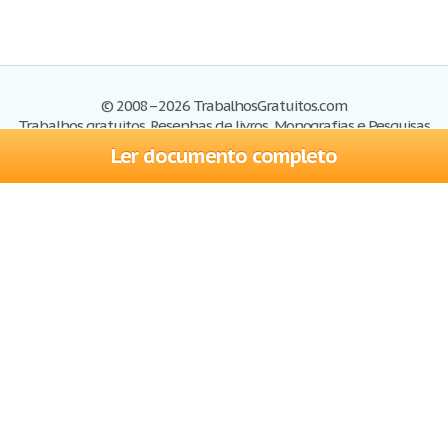
© 2008–2026 TrabalhosGratuitos.com
Trabalhos gratuitos, Resenhas de livros, Monografias e Pesquisas
Ler documento completo
Trabalhos
Cadastre-se
Entre
Blog
Ajuda
Contate-nos
Mapa do site
Politica de privacidade