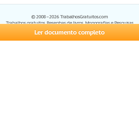
© 2008–2026 TrabalhosGratuitos.com
Trabalhos gratuitos, Resenhas de livros, Monografias e Pesquisas
Ler documento completo
Trabalhos
Cadastre-se
Entre
Blog
Ajuda
Contate-nos
Mapa do site
Politica de privacidade
Termos de serviço