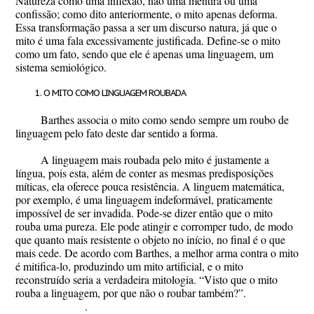
Natureza como uma inflexão, não uma mentira ou uma
confissão; como dito anteriormente, o mito apenas deforma.
Essa transformação passa a ser um discurso natura, já que o
mito é uma fala excessivamente justificada. Define-se o mito
como um fato, sendo que ele é apenas uma linguagem, um
sistema semiológico.
O MITO COMO LINGUAGEM ROUBADA
Barthes associa o mito como sendo sempre um roubo de
linguagem pelo fato deste dar sentido a forma.
A linguagem mais roubada pelo mito é justamente a
língua, pois esta, além de conter as mesmas predisposições
míticas, ela oferece pouca resistência. A linguem matemática,
por exemplo, é uma linguagem indeformável, praticamente
impossível de ser invadida. Pode-se dizer então que o mito
rouba uma pureza. Ele pode atingir e corromper tudo, de modo
que quanto mais resistente o objeto no início, no final é o que
mais cede. De acordo com Barthes, a melhor arma contra o mito
é mitifica-lo, produzindo um mito artificial, e o mito
reconstruído seria a verdadeira mitologia. “Visto que o mito
rouba a linguagem, por que não o roubar também?”.
.