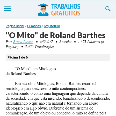
Trabalhos
Página Inicial
/
Humanas
/
Arquitetura
"O Mito" de Roland Barthes
Cadastre-se
Por:
Bruna Iacono
• 4/5/2017 • Resenha • 1.375 Palavras (6
Páginas) • 7.450 Visualizações
Entre
Blog
Página 1 de 6
Contate-nos
“O Mito”
, em Mitologias
de Roland Barthes
Em sua obra
Mitologias
, Roland Barthes recorre à
semiologia para descrever o mito contemporâneo,
caracterizando-o como uma linguagem que depende da cultura
da sociedade em que está inserido, banalizando o desconhecido,
naturalizando o que não era natural e
tornando um abuso
ideológico em algo óbvio. Diferente de um sistema de
comunicação, de um objeto ou conceito, o mito se define pela