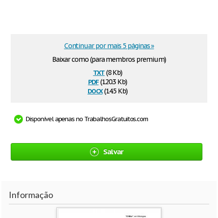
Continuar por mais 5 páginas »
Baixar como (para membros premium)
txt
(8 Kb)
pdf
(120.3 Kb)
docx
(14.5 Kb)
Disponível apenas no TrabalhosGratuitos.com
Salvar
Informação