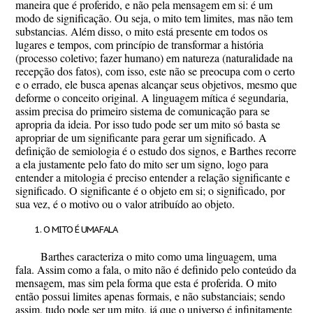
maneira que é proferido, e não pela mensagem em si: é um
modo de significação. Ou seja, o mito tem limites, mas não tem
substancias. Além disso, o mito está presente em todos os
lugares e tempos, com princípio de transformar a história
(processo coletivo; fazer humano) em natureza (naturalidade na
recepção dos fatos), com isso, este não se preocupa com o certo
e o errado, ele busca apenas alcançar seus objetivos, mesmo que
deforme o conceito original. A linguagem mítica é segundaria,
assim precisa do primeiro sistema de comunicação para se
apropria da ideia. Por isso tudo pode ser um mito só basta se
apropriar de um significante para gerar um significado. A
definição de semiologia é o estudo dos signos, e Barthes recorre
a ela justamente pelo fato do mito ser um signo, logo para
entender a mitologia é preciso entender a relação significante e
significado. O significante é o objeto em si; o significado, por
sua vez, é o motivo ou o valor atribuído ao objeto.
O MITO É UMA FALA
Barthes caracteriza o mito como uma linguagem, uma
fala. Assim como a fala, o mito não é definido pelo conteúdo da
mensagem, mas sim pela forma que esta é proferida. O mito
então possui limites apenas formais, e não substanciais; sendo
assim, tudo pode ser um mito, já que o universo é infinitamente