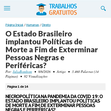
Trabalhos
Página Inicial
/
Humanas
/
Direito
O Estado Brasileiro
Cadastre-se
implantou Políticas de
Entre
Morte a Fim de Exterminar
Blog
Pessoas Negras e
Periféricas?
Contate-nos
Por:
JuliaBombom
• 8/6/2026 • Artigo • 3.460 Palavras (14
Páginas) • 82 Visualizações
Página 1 de 14
NECROPOLÍTICA NA PANDEMIA DA COVID 19: O
ESTADO BRASILEIRO IMPLANTOU POLÍTICAS
DE MORTE A FIM DE EXTERMINAR PESSOAS
NEGRAS E PERIFÉRICAS?