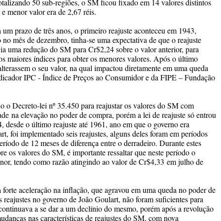
totalizando 50 sub-regiões, o SM ficou fixado em 14 valores distintos
r e menor valor era de 2,67
réis
.
prazo de três anos, o primeiro reajuste aconteceu em 1943,
 no mês de dezembro, tinha-se uma expectativa de que o reajuste
avia uma redução do SM para
Cr$
2,24 sobre o valor anterior, para
 os maiores índices para obter os menores valores. Após o último
 alterassem o seu valor, na qual impactou diretamente em uma queda
indicador IPC - Índice de Preços ao Consumidor e da FIPE – Fundação
Decreto-lei nº 35.450 para reajustar os valores do SM com
ade
na elevação no poder de compra, porém a lei de reajuste só entrou
, desde o último reajuste até 1961, ano em que o governo era
rt, foi implementado seis reajustes, alguns deles foram em períodos
período de 12 meses de diferença entre o derradeiro. Durante estes
e os valores do SM, é importante ressaltar que neste período o
nor, tendo como razão atingindo ao valor de
Cr$4,33
em julho de
rte aceleração na inflação, que agravou em uma queda no poder de
reajustes no governo de João Goulart, não foram suficientes para
continuava a se dar a um declínio do mesmo, porém após a revolução
udanças nas características de reajustes do SM, com nova