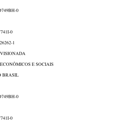
: D749BH-0
741I-0
N26262-1
RVISIONADA
 ECONÔMICOS E SOCIAIS
 BRASIL
: D749BH-0
741I-0