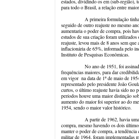
estados, dividindo os em (sub-região), 
para todo o Brasil, a relação entre maio
A primeira formulação tinha um 
seguido de outro reajuste no mesmo ano
aumentaria o poder de compra, pois h
estudos de sua criação foram utilizados
reajuste, levou mais de 8 anos sem que
inflacionária de 65%, informada pelo 
Instituto de Pesquisas Econômicas.
No ano de 1951, foi assinado o 
frequências maiores,
para dar credibilid
em vigor na data de 1º de maio de 1954
representado pelo presidente João Goula
curtos, o último reajuste havia sido no 
períodos houve uma maior distinção sobr
aumento do maior foi superior ao do me
1954, sendo o maior valor histórico.
A partir de 1962, havia uma fo
compra, mesmo havendo os dois últimos 
manter o poder de compra, a tendência 
militar de 1964, foram implementadas m