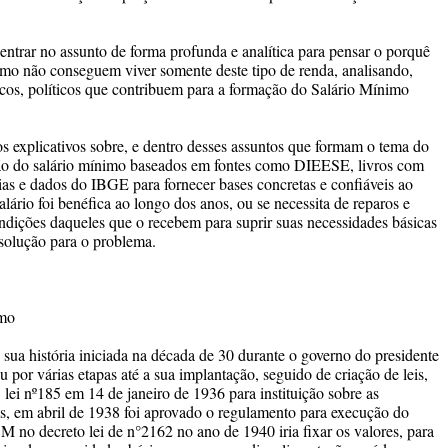
ar no assunto de forma profunda e analítica para pensar o porquê
nimo não conseguem viver somente deste tipo de renda, analisando,
icos, políticos que contribuem para a formação do Salário Mínimo
plicativos sobre, e dentro desses assuntos que formam o tema do
ção do salário mínimo baseados em fontes como DIEESE, livros com
cias e dados do IBGE para fornecer bases concretas e confiáveis ao
salário foi benéfica ao longo dos anos, ou se necessita de reparos e
ndições daqueles que o recebem para suprir suas necessidades básicas
 solução para o problema.
imo
ua história iniciada na década de 30 durante o governo do presidente
or várias etapas até a sua implantação, seguido de criação de leis,
 lei nº185 em 14 de janeiro de 1936 para instituição sobre as
s, em abril de 1938 foi aprovado o regulamento para execução do
SM no decreto lei de n°2162 no ano de 1940 iria fixar os valores, para