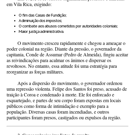
em Vila Rica, exigindo:
O
fim das Casas de Fundição
;
A diminuição dos impostos;
O combate aos abusos cometidos por autoridades coloniais;
Maior justiça administrativa.
O movimento cresceu rapidamente e chegou a ameaçar o
poder colonial na região. Diante da pressão, o governador da
capitania,
Conde de Assumar (Pedro de Almeida)
, fingiu aceitar
as reivindicações para acalmar os ânimos e dispersar os
revoltosos. No entanto, essa atitude foi uma estratégia para
reorganizar as forças militares.
Após a dispersão do movimento, o governador ordenou
uma repressão violenta. Felipe dos Santos foi preso, acusado de
traição à Coroa e condenado à morte. Ele foi
enforcado e
esquartejado
, e partes de seu corpo foram expostas em locais
públicos como forma de intimidação e exemplo para a
população. Diversas casas foram incendiadas, e outros
participantes foram presos, castigados ou expulsos da região.