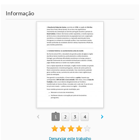
Informação
1
2
3
4
Denunciar este trabalho