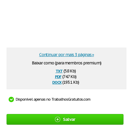
Continuar por mais 3 páginas »
Baixar como (para membros premium)
txt
(5.8 Kb)
pdf
(74.7 Kb)
docx
(193.1 Kb)
Disponível apenas no TrabalhosGratuitos.com
Salvar