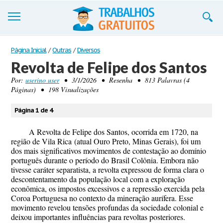
Trabalhos
Página Inicial
/
Outras
/
Diversos
Revolta de Felipe dos Santos
Cadastre-se
Por:
userino user
• 3/1/2026 • Resenha • 813 Palavras (4
Páginas) • 198 Visualizações
Entre
Blog
Página 1 de 4
Contate-nos
A
Revolta de Felipe dos Santos
, ocorrida em
1720
, na
região de
Vila Rica
(atual Ouro Preto, Minas Gerais), foi um
dos mais significativos movimentos de contestação ao domínio
português durante o período do
Brasil Colônia
. Embora não
tivesse caráter separatista, a revolta expressou de forma clara o
descontentamento da população local com a exploração
econômica, os impostos excessivos e a repressão exercida pela
Coroa Portuguesa no contexto da mineração aurífera. Esse
movimento revelou tensões profundas da sociedade colonial e
deixou importantes influências para revoltas posteriores.