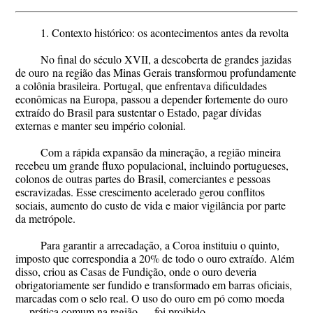
1. Contexto histórico: os acontecimentos antes da revolta
No final do século XVII, a descoberta de grandes jazidas
de
ouro
na região das Minas Gerais transformou profundamente
a colônia brasileira. Portugal, que enfrentava dificuldades
econômicas na Europa, passou a depender fortemente do ouro
extraído do Brasil para sustentar o Estado, pagar dívidas
externas e manter seu império colonial.
Com a rápida expansão da mineração, a região mineira
recebeu um grande fluxo populacional, incluindo portugueses,
colonos de outras partes do Brasil, comerciantes e pessoas
escravizadas. Esse crescimento acelerado gerou conflitos
sociais, aumento do custo de vida e maior vigilância por parte
da metrópole.
Para garantir a arrecadação, a Coroa instituiu o
quinto
,
imposto que correspondia a
20% de todo o ouro extraído
. Além
disso, criou as
Casas de Fundição
, onde o ouro deveria
obrigatoriamente ser fundido e transformado em barras oficiais,
marcadas com o selo real. O uso do ouro em pó como moeda
— prática comum na região — foi proibido.