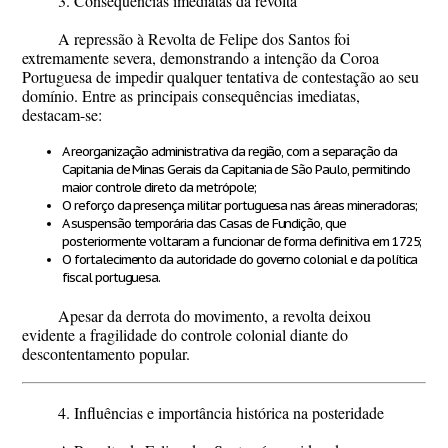
3. Consequências imediatas da revolta
A repressão à Revolta de Felipe dos Santos foi
extremamente severa, demonstrando a intenção da Coroa
Portuguesa de impedir qualquer tentativa de contestação ao seu
domínio. Entre as principais consequências imediatas,
destacam-se:
A
reorganização administrativa da região
, com a separação da
Capitania de Minas Gerais
da Capitania de São Paulo, permitindo
maior controle direto da metrópole;
O reforço da presença militar portuguesa nas áreas mineradoras;
A suspensão temporária das Casas de Fundição, que
posteriormente voltaram a funcionar de forma definitiva em
1725
;
O fortalecimento da autoridade do governo colonial e da política
fiscal portuguesa.
Apesar da derrota do movimento, a revolta deixou
evidente a fragilidade do controle colonial diante do
descontentamento popular.
4. Influências e importância histórica na posteridade