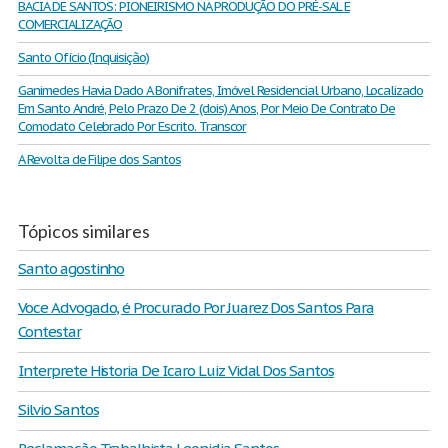
BACIA DE SANTOS: PIONEIRISMO NA PRODUÇÃO DO PRÉ-SAL E
COMERCIALIZAÇÃO
Santo Ofício (Inquisição)
Ganimedes Havia Dado A Bonifrates, Imóvel Residencial Urbano, Localizado
Em Santo André, Pelo Prazo De 2 (dois) Anos, Por Meio De Contrato De
Comodato Celebrado Por Escrito. Transcor
A Revolta de Filipe dos Santos
Tópicos similares
Santo agostinho
Voce Advogado, é Procurado Por Juarez Dos Santos Para
Contestar
Interprete Historia De Icaro Luiz Vidal Dos Santos
Silvio Santos