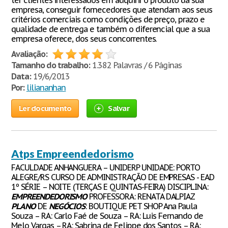
ter clientes interessados em adquirir o produto da sua
empresa, conseguir fornecedores que atendam aos seus
critérios comerciais como condições de preço, prazo e
qualidade de entrega e também o diferencial que a sua
empresa oferece, dos seus concorrentes.
Avaliação:
Tamanho do trabalho:
1.382 Palavras / 6 Páginas
Data:
19/6/2013
Por:
liliananhan
Ler documento
Salvar
Atps Empreendedorismo
FACULDADE ANHANGUERA – UNIDERP UNIDADE: PORTO
ALEGRE/RS CURSO DE ADMINISTRAÇÃO DE EMPRESAS - EAD
1º SÉRIE – NOITE (TERÇAS E QUINTAS-FEIRA) DISCIPLINA:
EMPREENDEDORISMO
PROFESSORA: RENATA DALPIAZ
PLANO
DE
NEGÓCIOS
: BOUTIQUE PET SHOP Ana Paula
Souza – RA: Carlo Faé de Souza – RA: Luis Fernando de
Melo Vargas – RA: Sabrina de Felippe dos Santos – RA: