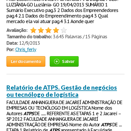
LUZIÂNIA-GO Luziânia- GO 19/04/2013 SUMÁRIO 1
Sumário Executivo pag.3 2 Dados dos Empreendedores
pag.4 2.1 Dados do Empreendimento pag.4 3 Qual
mercado ela vai atuar pag.4 3.1 Aonde quer
Avaliação:
Tamanho do trabalho:
3.645 Palavras / 15 Páginas
Data:
12/9/2013
Por:
Chris_ferly
Ler documento
Salvar
Relatório de ATPS. Gestão de negócios
ou tecnólogo de logística
FACULDADE ANHANGUERA DE JACAREÍ ADMINISTRAÇÃO DE
EMPRESAS OU TECNÓLOGO EM LOGÍSTICA Nome dos
Autores
ATPS
DE ........ REFERENTE AS ETAPAS 1 e 2 Jacareí –
SP 2012 FACULDADE ANHANGUERA DE JACAREÍ
ADMINISTRAÇÃO DE EMPRESAS Nome do Autor
ATPS
DE .....
ETAPA 1 Relatório de
ATPS
apresentado à Faculdade