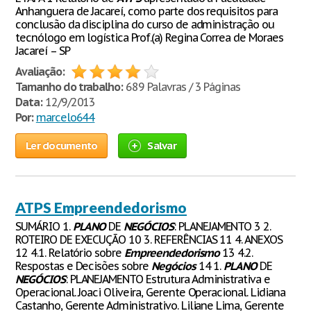
Anhanguera de Jacareí, como parte dos requisitos para
conclusão da disciplina do curso de administração ou
tecnólogo em logística Prof.(a) Regina Correa de Moraes
Jacareí – SP
Avaliação:
Tamanho do trabalho:
689 Palavras / 3 Páginas
Data:
12/9/2013
Por:
marcelo644
Ler documento
Salvar
ATPS Empreendedorismo
SUMÁRIO 1.
PLANO
DE
NEGÓCIOS
: PLANEJAMENTO 3 2.
ROTEIRO DE EXECUÇÃO 10 3. REFERÊNCIAS 11 4. ANEXOS
12 4.1. Relatório sobre
Empreendedorismo
13 4.2.
Respostas e Decisões sobre
Negócios
14 1.
PLANO
DE
NEGÓCIOS
: PLANEJAMENTO Estrutura Administrativa e
Operacional. Joaci Oliveira, Gerente Operacional. Lidiana
Castanho, Gerente Administrativo. Liliane Lima, Gerente