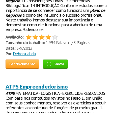
Negócio
11 Considerações Finais 13 Referências
Bibliográficas 14 INTRODUÇÃO Conforme estudos sobre a
importância de se conhecer como funciona um
plano
de
negócios
e como ele influencia o sucesso profissional.
Neste trabalho iremos destacar sua importância e
demonstrar como ele funciona para a abertura de uma
empresa. Podendo ser
Avaliação:
Tamanho do trabalho:
1.994 Palavras / 8 Páginas
Data:
5/9/2013
Por:
Debora_alida
Ler documento
Salvar
ATPS Empreendedorismo
ATPS
MATEMATICA - LOGISTICA - EXERCICIOS RESOLVIDOS
Com base nos conteúdos revistos no Passo 1, em união
com seus conhecimentos, resolver os exercícios a seguir,
referentes ao conteúdo de funções de primeiro grau. 1.
Uma empresa do ramo agrícola tem o custo para a