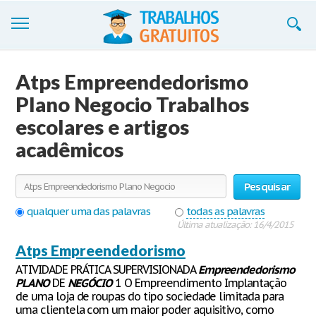
Trabalhos
Atps Empreendedorismo
Cadastre-se
Plano Negocio Trabalhos
escolares e artigos
Entre
acadêmicos
Blog
Contate-nos
Pesquisar
qualquer uma das palavras
todas as palavras
Última atualização: 16/4/2015
Atps Empreendedorismo
ATIVIDADE PRÁTICA SUPERVISIONADA
Empreendedorismo
PLANO
DE
NEGÓCIO
1 O Empreendimento Implantação
de uma loja de roupas do tipo sociedade limitada para
uma clientela com um maior poder aquisitivo, como