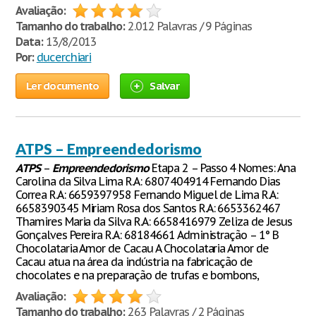
Avaliação:
Tamanho do trabalho:
2.012 Palavras / 9 Páginas
Data:
13/8/2013
Por:
ducerchiari
Ler documento
Salvar
ATPS – Empreendedorismo
ATPS
–
Empreendedorismo
Etapa 2 – Passo 4 Nomes: Ana
Carolina da Silva Lima R.A: 6807404914 Fernando Dias
Correa R.A: 6659397958 Fernando Miguel de Lima R.A:
6658390345 Miriam Rosa dos Santos R.A: 6653362467
Thamires Maria da Silva R.A: 6658416979 Zeliza de Jesus
Gonçalves Pereira R.A: 68184661 Administração – 1° B
Chocolataria Amor de Cacau A Chocolataria Amor de
Cacau atua na área da indústria na fabricação de
chocolates e na preparação de trufas e bombons,
Avaliação:
Tamanho do trabalho:
263 Palavras / 2 Páginas