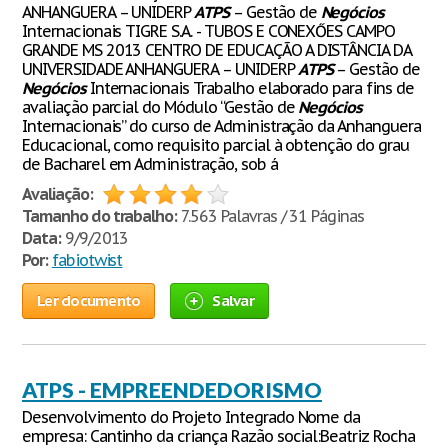
ANHANGUERA – UNIDERP
ATPS
– Gestão de
Negócios
Internacionais TIGRE S.A. - TUBOS E CONEXŐES CAMPO
GRANDE MS 2013 CENTRO DE EDUCAÇÃO A DISTÂNCIA DA
UNIVERSIDADE ANHANGUERA – UNIDERP
ATPS
– Gestão de
Negócios
Internacionais Trabalho elaborado para fins de
avaliação parcial do Módulo “Gestão de
Negócios
Internacionais” do curso de Administração da Anhanguera
Educacional, como requisito parcial à obtenção do grau
de Bacharel em Administração, sob á
Avaliação:
Tamanho do trabalho:
7.563 Palavras / 31 Páginas
Data:
9/9/2013
Por:
fabiotwist
Ler documento
Salvar
ATPS - EMPREENDEDORISMO
Desenvolvimento do Projeto Integrado Nome da
empresa: Cantinho da criança Razão social:Beatriz Rocha