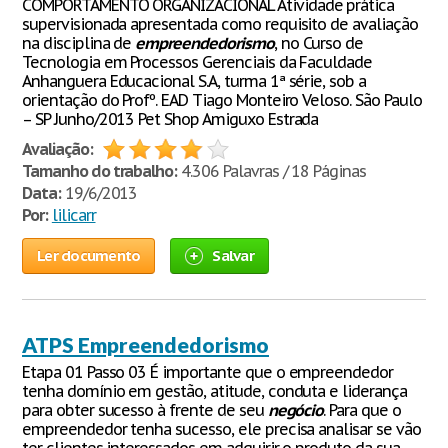
COMPORTAMENTO ORGANIZACIONAL Atividade prática
supervisionada apresentada como requisito de avaliação
na disciplina de
empreendedorismo
, no Curso de
Tecnologia em Processos Gerenciais da Faculdade
Anhanguera Educacional S.A, turma 1ª série, sob a
orientação do Profº. EAD Tiago Monteiro Veloso. São Paulo
– SP Junho/2013 Pet Shop Amiguxo Estrada
Avaliação:
Tamanho do trabalho:
4.306 Palavras / 18 Páginas
Data:
19/6/2013
Por:
lilicarr
Ler documento
Salvar
ATPS Empreendedorismo
Etapa 01 Passo 03 É importante que o empreendedor
tenha domínio em gestão, atitude, conduta e liderança
para obter sucesso à frente de seu
negócio
. Para que o
empreendedor tenha sucesso, ele precisa analisar se vão