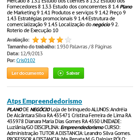
Mercado 8 1.3.1 Estudo dos clientes 8 1.3.2 Estudo dos
Fornecedores 8 1.3.3 Estudo dos concorrentes 8 1.4
Plano
de Marketing 9 1.4.1 Produtos e serviços 9 1.4.2 Preço 9
1.4.3 Estratégias promocionais 9 1.4.4 Estrutura de
comercialização 9 1.4.5 Localização do
negócio
9 2.
Roterio de Execução 10
Avaliação:
Tamanho do trabalho:
1.930 Palavras / 8 Páginas
Data:
12/9/2013
Por:
Cris0102
Ler documento
Salvar
Atps Empreendedorismo
PLANO
DE
NEGÓCIO
Loja de brinquedo ALUNOS: Andréia
De Alcântara Silva RA 435471 Cristina Ferreira de Lima RA
435978 Dianara Maria Dias Gomes RA 4350 UNIDADE:
Luziânia/GO DISCIPLINA:
Empreendedorismo
CURSO:
Administração TUTOR A DISTANCIA: Leandro Silva Gomes.
PROFESSOR A DISTANCIA: Ma. Renata M. G. Dalpiaz PÓLO: