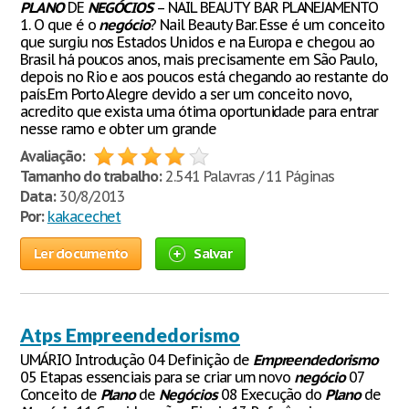
PLANO
DE
NEGÓCIOS
– NAIL BEAUTY BAR PLANEJAMENTO
1. O que é o
negócio
? Nail Beauty Bar. Esse é um conceito
que surgiu nos Estados Unidos e na Europa e chegou ao
Brasil há poucos anos, mais precisamente em São Paulo,
depois no Rio e aos poucos está chegando ao restante do
país.Em Porto Alegre devido a ser um conceito novo,
acredito que exista uma ótima oportunidade para entrar
nesse ramo e obter um grande
Avaliação:
Tamanho do trabalho:
2.541 Palavras / 11 Páginas
Data:
30/8/2013
Por:
kakacechet
Ler documento
Salvar
Atps Empreendedorismo
UMÁRIO Introdução 04 Definição de
Empreendedorismo
05 Etapas essenciais para se criar um novo
negócio
07
Conceito de
Plano
de
Negócios
08 Execução do
Plano
de