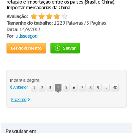
relação e importação entre os países (Brasil e China).
Importar mercadorias da China
Avaliação:
Tamanho do trabalho:
1.229 Palavras / 5 Páginas
Data:
14/9/2013
Por:
ulissesgod
Ler documento
Salvar
Ir para a página
Anterior
1
2
3
4
5
6
7
8
9
...
40
Próximo
Pesquisar em