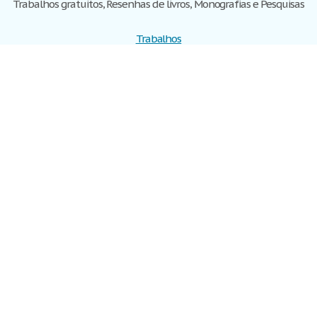
Trabalhos gratuitos, Resenhas de livros, Monografias e Pesquisas
Trabalhos
Cadastre-se
Entre
Blog
Ajuda
Contate-nos
Mapa do site
Politica de privacidade
Termos de serviço