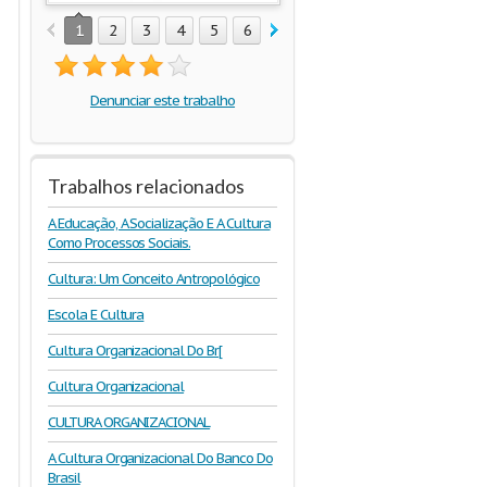
1
2
3
4
5
6
7
8
9
10
11
12
Denunciar este trabalho
Trabalhos relacionados
A Educação, A Socialização E A Cultura
Como Processos Sociais.
Cultura: Um Conceito Antropológico
Escola E Cultura
Cultura Organizacional Do Br[
Cultura Organizacional
CULTURA ORGANIZACIONAL
A Cultura Organizacional Do Banco Do
Brasil