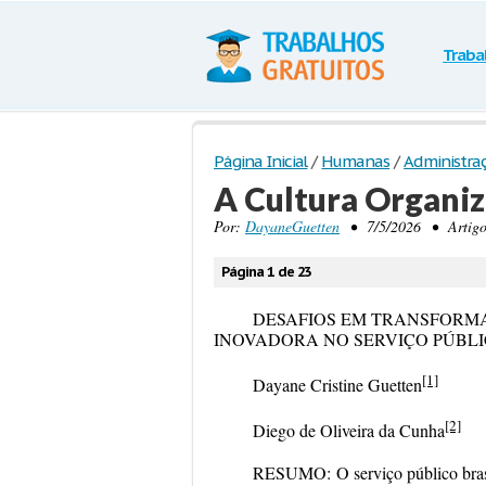
Traba
Página Inicial
/
Humanas
/
Administra
A Cultura Organiz
Por:
DayaneGuetten
• 7/5/2026 • Artigo 
Página 1 de 23
DESAFIOS EM TRANSFORM
INOVADORA NO SERVIÇO PÚBL
[1]
Dayane Cristine Guetten
[2]
Diego de Oliveira da Cunha
RESUMO:
O serviço público bras