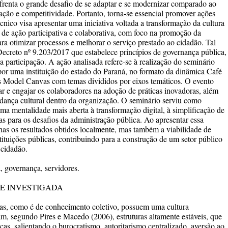
nfrenta o grande desafio de se adaptar e se modernizar comparado ao
vação e competitividade. Portanto, torna-se essencial promover ações
cnico visa apresentar uma iniciativa voltada a transformação da cultura
de ação participativa e colaborativa, com foco na promoção da
ra otimizar processos e melhorar o serviço prestado ao cidadão. Tal
Decreto nº 9.203/2017 que estabelece princípios de governança pública,
e a participação. A ação analisada refere-se à realização do seminário
or uma instituição do estado do Paraná, no formato da dinâmica Café
Model Canvas com temas divididos por eixos temáticos. O evento
zar e engajar os colaboradores na adoção de práticas inovadoras, além
ança cultural dentro da organização. O seminário serviu como
ma mentalidade mais aberta à transformação digital, à simplificação de
as para os desafios da administração pública. Ao apresentar essa
nas os resultados obtidos localmente, mas também a viabilidade de
stituições públicas, contribuindo para a construção de um setor público
 cidadão.
, governança, servidores.
E INVESTIGADA
ras, como é de conhecimento coletivo, possuem uma cultura
m, segundo Pires e Macedo (2006), estruturas altamente estáveis, que
as, salientando o burocratismo, autoritarismo centralizado, aversão ao