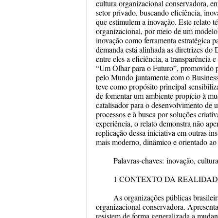
cultura organizacional conservadora, e
setor privado, buscando eficiência, ino
que estimulem a inovação. Este relato té
organizacional, por meio de um modelo 
inovação como ferramenta estratégica pa
demanda está alinhada as diretrizes do 
entre eles a eficiência, a transparência 
“Um Olhar para o Futuro”, promovido p
pelo Mundo juntamente com o Business 
teve como propósito principal sensibili
de fomentar um ambiente propício à mud
catalisador para o desenvolvimento de u
processos e à busca por soluções criativ
experiência, o relato demonstra não ape
replicação dessa iniciativa em outras in
mais moderno, dinâmico e orientado ao
Palavras-chaves:
inovação, cultura
1 CONTEXTO DA REALIDAD
As organizações públicas brasilei
organizacional conservadora. Apresenta
resistem de forma generalizada a mudanç